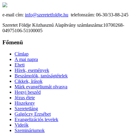
e-mail cím:
info@szeretetfoldje.hu
telefonszám: 06-30/33-88-245
Szeretet Földje Közhasznú Alapítvány számlaszáma:10700268-
04975106-51100005
Főmenü
Címlap
A mai napra
Eheti
Hírek, események
Beszámolók, tanúságtételek
Cikkek, írások
Márk evangéliumát olvasva
Hegyi beszéd
Jézus élete
Hiszekegy
Szeretetláng
Galgóczy Erzsébet
Evangelizációs levelek
Videók
Szemináriumok