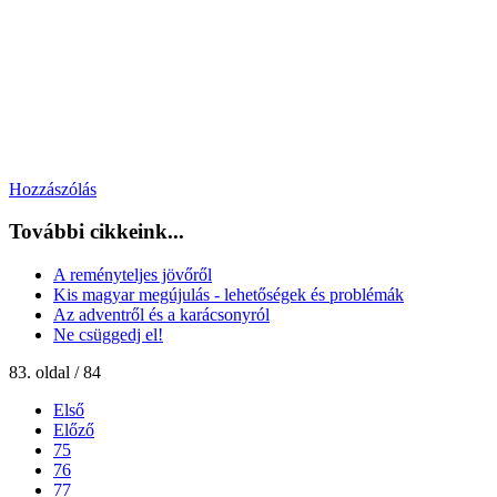
Hozzászólás
További cikkeink...
A reményteljes jövőről
Kis magyar megújulás - lehetőségek és problémák
Az adventről és a karácsonyról
Ne csüggedj el!
83. oldal / 84
Első
Előző
75
76
77