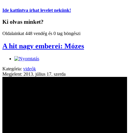
Ide kattintva írhat levelet nekünk!
Ki olvas minket?
Oldalainkat 448 vendég és 0 tag böngészi
A hit nagy emberei: Mózes
Kategória:
videók
Megjelent: 2013. július 17. szerda