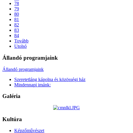
78
79
80
81
82
83
84
Tovább
Utolsó
Állandó programjaink
Állandó programjaink
Szeretetláng kápolna és közösségi ház
Mindennapi imánk:
Galéria
Kultúra
Képzőművészet