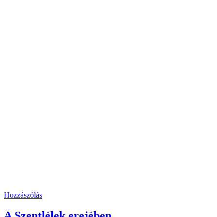
Hozzászólás
A Szentlélek erejében