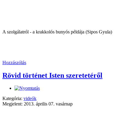
A szolgálatról - a krakkolós bunyós példája (Sipos Gyula)
Hozzászólás
Rövid történet Isten szeretetéről
Kategória:
videók
Megjelent: 2013. április 07. vasárnap