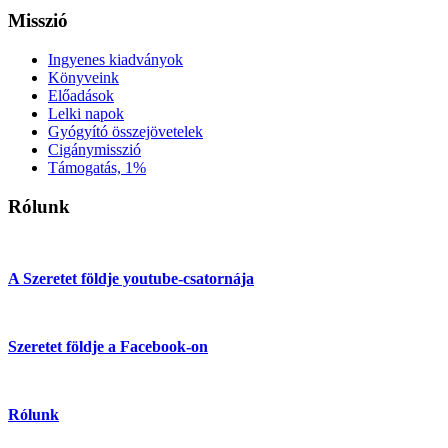
Misszió
Ingyenes kiadványok
Könyveink
Előadások
Lelki napok
Gyógyító összejövetelek
Cigánymisszió
Támogatás, 1%
Rólunk
A Szeretet földje youtube-csatornája
Szeretet földje a Facebook-on
Rólunk