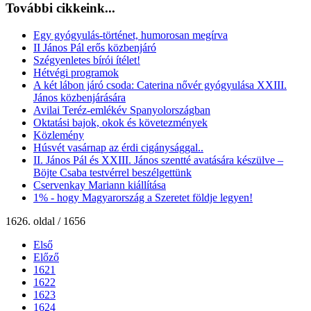
További cikkeink...
Egy gyógyulás-történet, humorosan megírva
II János Pál erős közbenjáró
Szégyenletes bírói ítélet!
Hétvégi programok
A két lábon járó csoda: Caterina nővér gyógyulása XXIII.
János közbenjárására
Avilai Teréz-emlékév Spanyolországban
Oktatási bajok, okok és követezmények
Közlemény
Húsvét vasárnap az érdi cigánysággal..
II. János Pál és XXIII. János szentté avatására készülve –
Böjte Csaba testvérrel beszélgettünk
Cservenkay Mariann kiállítása
1% - hogy Magyarország a Szeretet földje legyen!
1626. oldal / 1656
Első
Előző
1621
1622
1623
1624