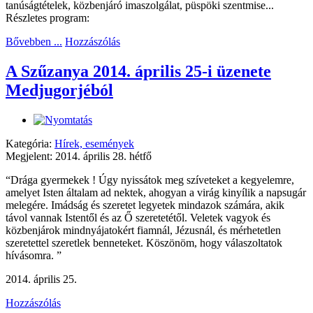
tanúságtételek, közbenjáró imaszolgálat, püspöki szentmise...
Részletes program:
Bővebben ...
Hozzászólás
A Szűzanya 2014. április 25-i üzenete
Medjugorjéból
Kategória:
Hírek, események
Megjelent: 2014. április 28. hétfő
“
D
rága gyermekek ! Úgy nyissátok meg szíveteket a kegyelemre,
amelyet Isten általam ad nektek, ahogyan a virág kinyílik a napsugár
melegére. Imádság és szeretet legyetek mindazok számára, akik
távol vannak Istentől és az Ő szeretetétől. Veletek vagyok és
közbenjárok mindnyájatokért fiamnál, Jézusnál, és mérhetetlen
szeretettel szeretlek benneteket. Köszönöm, hogy válaszoltatok
hívásomra.
”
2014. április 25.
Hozzászólás