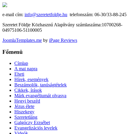
e-mail cím:
info@szeretetfoldje.hu
telefonszám: 06-30/33-88-245
Szeretet Földje Közhasznú Alapítvány számlaszáma:10700268-
04975106-51100005
JoomlaTemplates.me
by
iPage Reviews
Főmenü
Címlap
A mai napra
Eheti
Hírek, események
Beszámolók, tanúságtételek
Cikkek, írások
Márk evangéliumát olvasva
Hegyi beszéd
Jézus élete
Hiszekegy
Szeretetláng
Galgóczy Erzsébet
Evangelizációs levelek
Videók