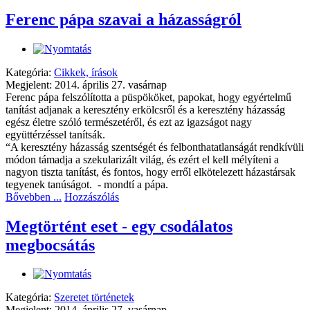
Ferenc pápa szavai a házasságról
Kategória:
Cikkek, írások
Megjelent: 2014. április 27. vasárnap
Ferenc pápa felszólította a püspököket, papokat, hogy egyértelmű
tanítást adjanak a keresztény erkölcsről és a keresztény házasság
egész életre szóló természetéről, és ezt az igazságot nagy
együttérzéssel tanítsák.
“A keresztény házasság szentségét és felbonthatatlanságát rendkívüli
módon támadja a szekularizált világ, és ezért el kell mélyíteni a
nagyon tiszta tanítást, és fontos, hogy erről elkötelezett házastársak
tegyenek tanúságot. - mondtí a pápa.
Bővebben ...
Hozzászólás
Megtörtént eset - egy csodálatos
megbocsátás
Kategória:
Szeretet történetek
Megjelent: 2014. április 27. vasárnap