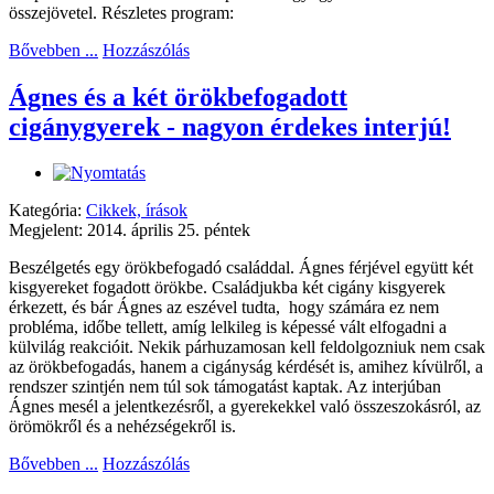
összejövetel. Részletes program:
Bővebben ...
Hozzászólás
Ágnes és a két örökbefogadott
cigánygyerek - nagyon érdekes interjú!
Kategória:
Cikkek, írások
Megjelent: 2014. április 25. péntek
Beszélgetés egy örökbefogadó családdal. Ágnes férjével együtt két
kisgyereket fogadott örökbe. Családjukba két cigány kisgyerek
érkezett, és bár Ágnes az eszével tudta, hogy számára ez nem
probléma, időbe tellett, amíg lelkileg is képessé vált elfogadni a
külvilág reakcióit. Nekik párhuzamosan kell feldolgozniuk nem csak
az örökbefogadás, hanem a cigányság kérdését is, amihez kívülről, a
rendszer szintjén nem túl sok támogatást kaptak. Az interjúban
Ágnes mesél a jelentkezésről, a gyerekekkel való összeszokásról, az
örömökről és a nehézségekről is.
Bővebben ...
Hozzászólás