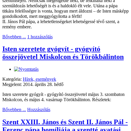
szentmiséjén. Nemcsak megengedte neki, de felkínálta neki a
szentáldozás lehetőségét is és a haldokló élt vele. Utána a pápa
titkára felelősségre is vonta, hogyan mert áldozni – de Isten másképp
gondolkodott, mert meggyógyította a férfit!
II. János Pál pápa, a lehetetlenségeket lehetségessé tévő szent, a
remény embere.
Bővebben ...
1 hozzászólás
Isten szeretete gyógyít - gyógyító
összejövetel Miskolcon és Törökbálinton
Kategória:
Hírek, események
Megjelent: 2014. április 28. hétfő
Isten szeretete gyógyít - gyógyító összejövetel május 3. szombaton
Miskolcon, és május 4. vasárnap Törökbálinton. Részletek:
Bővebben ...
Hozzászólás
Szent XXIII. János és Szent II. János Pál -
Ferenc pápa homíliája a szentté avatási