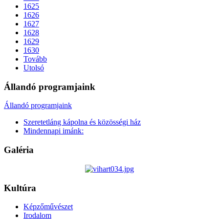
1625
1626
1627
1628
1629
1630
Tovább
Utolsó
Állandó programjaink
Állandó programjaink
Szeretetláng kápolna és közösségi ház
Mindennapi imánk:
Galéria
Kultúra
Képzőművészet
Irodalom