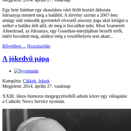
Egy hete Iránban egy akasztásra váró férfit leszúrt áldozata
édesanyja mentett meg a haláltól. A törvény szerint a 2007-ben
amúgy már második gyermekét elvesztő asszony joga akár kirúgni a
széket a halálra ítélt alól, de meg is bocsáthat neki. Most Szamereh
Alinedzsad, az édesanya, egy Guardian-interjújában beszélt erről,
miért bocsátott meg, amikor még a vesztőhelyen sem akart...
Bővebben ...
Hozzászólás
A jókedvű pápa
Kategória:
Cikkek, írások
Megjelent: 2014. április 27. vasárnap
XXIII. János humoros megjegyzéseiből adunk közre egy válogatást
a Catholic News Service nyomán.