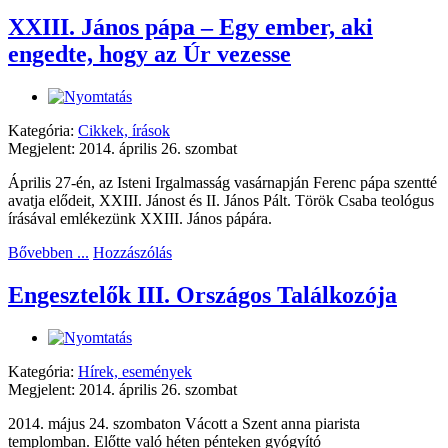
XXIII. János pápa – Egy ember, aki
engedte, hogy az Úr vezesse
Kategória:
Cikkek, írások
Megjelent: 2014. április 26. szombat
Április 27-én, az Isteni Irgalmasság vasárnapján Ferenc pápa szentté
avatja elődeit, XXIII. Jánost és II. János Pált. Török Csaba teológus
írásával emlékezünk XXIII. János pápára.
Bővebben ...
Hozzászólás
Engesztelők III. Országos Találkozója
Kategória:
Hírek, események
Megjelent: 2014. április 26. szombat
2014. május 24. szombaton Vácott a Szent anna piarista
templomban. Előtte való héten pénteken gyógyító