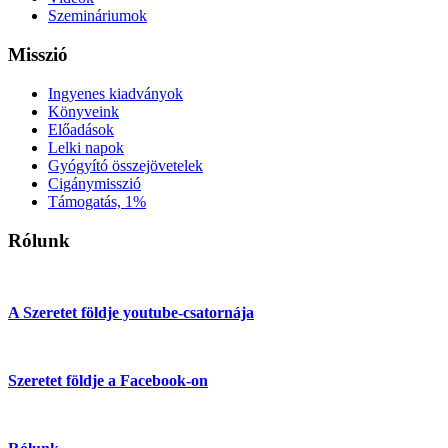
Szemináriumok
Misszió
Ingyenes kiadványok
Könyveink
Előadások
Lelki napok
Gyógyító összejövetelek
Cigánymisszió
Támogatás, 1%
Rólunk
A Szeretet földje youtube-csatornája
Szeretet földje a Facebook-on