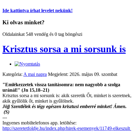
Ide kattintva írhat levelet nekünk!
Ki olvas minket?
Oldalainkat 548 vendég és 0 tag böngészi
Krisztus sorsa a mi sorsunk is
Kategória:
A mai napra
Megjelent: 2026. május 09. szombat
"Emlékezzetek vissza tanításomra: nem nagyobb a szolga
uránál!" (Jn 15,18–21)
Krisztus sorsa a mi sorsunk is: akik szeretik Őt, minket is szeretnek,
akik gyűlölik őt, minket is gyűlölnek.
Jöjj Szentlélek és tégy egészen krisztusi emberré minket! Ámen.
(S)
---
Ingyenes mobiltelefonos app. letöltése:
http://szeretetfoldje.hu/index.php/hirek-esemenyek/11749-elkeszult