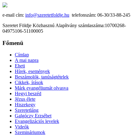
e-mail cím:
info@szeretetfoldje.hu
telefonszám: 06-30/33-88-245
Szeretet Földje Közhasznú Alapítvány számlaszáma:10700268-
04975106-51100005
Főmenü
Címlap
A mai napra
Eheti
Hírek, események
Beszámolók, tanúságtételek
Cikkek, írások
Márk evangéliumát olvasva
Hegyi beszéd
Jézus élete
Hiszekegy
Szeretetláng
Galgóczy Erzsébet
Evangelizációs levelek
Videók
Szemináriumok