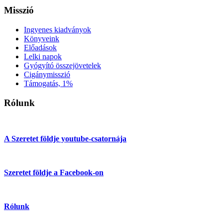
Misszió
Ingyenes kiadványok
Könyveink
Előadások
Lelki napok
Gyógyító összejövetelek
Cigánymisszió
Támogatás, 1%
Rólunk
A Szeretet földje youtube-csatornája
Szeretet földje a Facebook-on
Rólunk