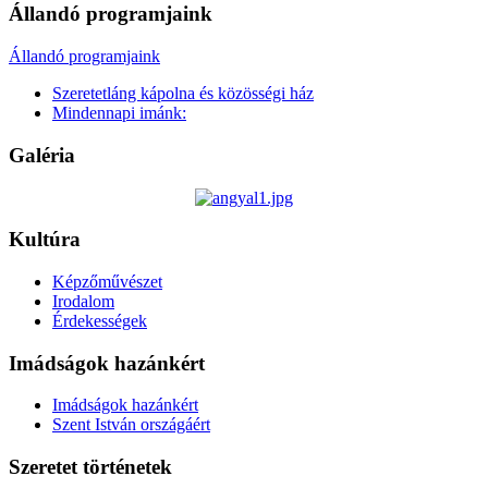
Állandó programjaink
Állandó programjaink
Szeretetláng kápolna és közösségi ház
Mindennapi imánk:
Galéria
Kultúra
Képzőművészet
Irodalom
Érdekességek
Imádságok hazánkért
Imádságok hazánkért
Szent István országáért
Szeretet történetek