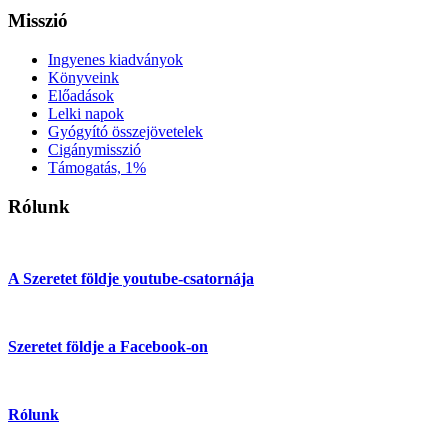
Misszió
Ingyenes kiadványok
Könyveink
Előadások
Lelki napok
Gyógyító összejövetelek
Cigánymisszió
Támogatás, 1%
Rólunk
A Szeretet földje youtube-csatornája
Szeretet földje a Facebook-on
Rólunk