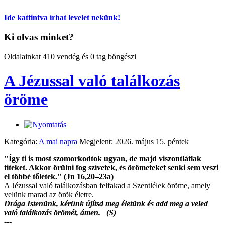
Ide kattintva írhat levelet nekünk!
Ki olvas minket?
Oldalainkat 410 vendég és 0 tag böngészi
A Jézussal való találkozás
öröme
Kategória:
A mai napra
Megjelent: 2026. május 15. péntek
"Így ti is most szomorkodtok ugyan, de majd viszontlátlak
titeket. Akkor örülni fog szívetek, és örömeteket senki sem veszi
el többé tőletek." (Jn 16,20–23a)
A Jézussal való találkozásban felfakad a Szentlélek öröme, amely
velünk marad az örök életre.
Drága Istenünk, kérünk újítsd meg életünk és add meg a veled
való találkozás örömét, ámen. (S)
---