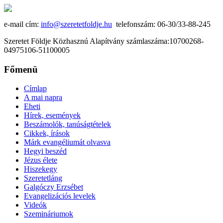
e-mail cím:
info@szeretetfoldje.hu
telefonszám: 06-30/33-88-245
Szeretet Földje Közhasznú Alapítvány számlaszáma:10700268-
04975106-51100005
Főmenü
Címlap
A mai napra
Eheti
Hírek, események
Beszámolók, tanúságtételek
Cikkek, írások
Márk evangéliumát olvasva
Hegyi beszéd
Jézus élete
Hiszekegy
Szeretetláng
Galgóczy Erzsébet
Evangelizációs levelek
Videók
Szemináriumok