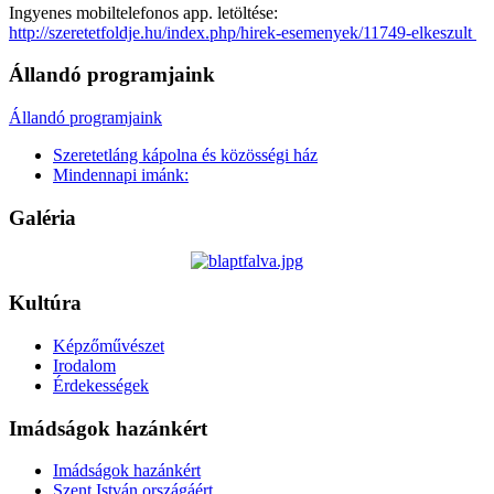
Ingyenes mobiltelefonos app. letöltése:
http://szeretetfoldje.hu/index.php/hirek-esemenyek/11749-elkeszult
Állandó programjaink
Állandó programjaink
Szeretetláng kápolna és közösségi ház
Mindennapi imánk:
Galéria
Kultúra
Képzőművészet
Irodalom
Érdekességek
Imádságok hazánkért
Imádságok hazánkért
Szent István országáért