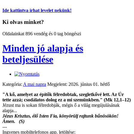
Ide kattintva írhat levelet nekünk!
Ki olvas minket?
Oldalainkat 896 vendég és 0 tag böngészi
Minden jó alapja és
beteljesülése
Kategória:
A mai napra
Megjelent: 2026. június 01. hétfő
"A kő, amelyet az építők félredobtak, szegletkővé lett. Az Úr
tette azzá; csodálatos dolog ez a mi szemünkben." (Mk 12,1–12)
Jézust ma is sokan félredobják, mégis ő a világ megújulásának
alapja...
Jézus Krisztus, élő Isten Fia, könyörülj rajtunk bűnösökön!
Ámen. (S)
---
Ingyenes mobiltelefonos app. letöltése: