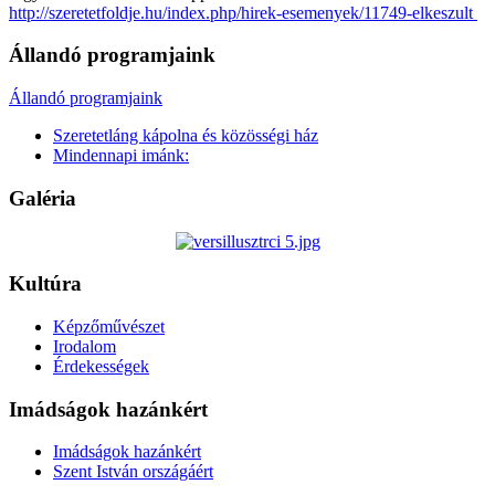
http://szeretetfoldje.hu/index.php/hirek-esemenyek/11749-elkeszult
Állandó programjaink
Állandó programjaink
Szeretetláng kápolna és közösségi ház
Mindennapi imánk:
Galéria
Kultúra
Képzőművészet
Irodalom
Érdekességek
Imádságok hazánkért
Imádságok hazánkért
Szent István országáért