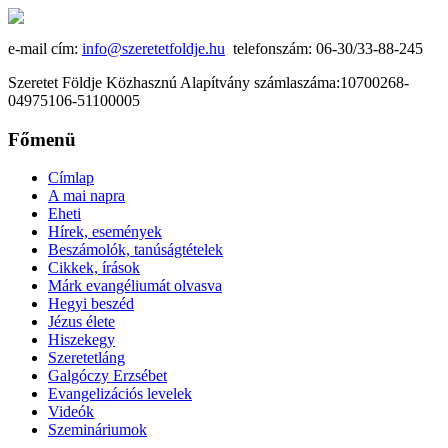
e-mail cím:
info@szeretetfoldje.hu
telefonszám: 06-30/33-88-245
Szeretet Földje Közhasznú Alapítvány számlaszáma:10700268-
04975106-51100005
Főmenü
Címlap
A mai napra
Eheti
Hírek, események
Beszámolók, tanúságtételek
Cikkek, írások
Márk evangéliumát olvasva
Hegyi beszéd
Jézus élete
Hiszekegy
Szeretetláng
Galgóczy Erzsébet
Evangelizációs levelek
Videók
Szemináriumok