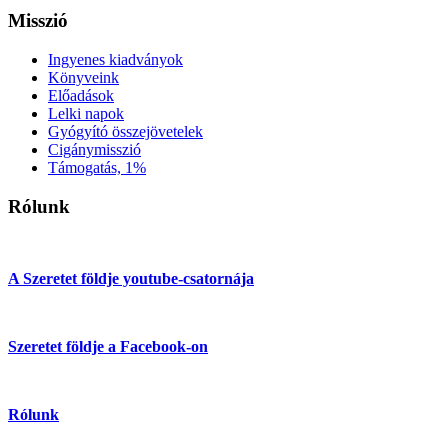
Misszió
Ingyenes kiadványok
Könyveink
Előadások
Lelki napok
Gyógyító összejövetelek
Cigánymisszió
Támogatás, 1%
Rólunk
A Szeretet földje youtube-csatornája
Szeretet földje a Facebook-on
Rólunk