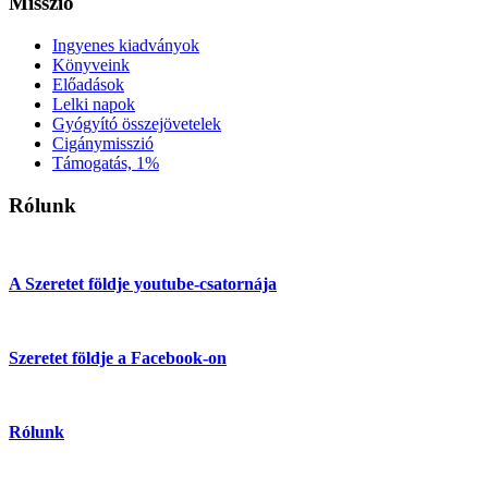
Misszió
Ingyenes kiadványok
Könyveink
Előadások
Lelki napok
Gyógyító összejövetelek
Cigánymisszió
Támogatás, 1%
Rólunk
A Szeretet földje youtube-csatornája
Szeretet földje a Facebook-on
Rólunk