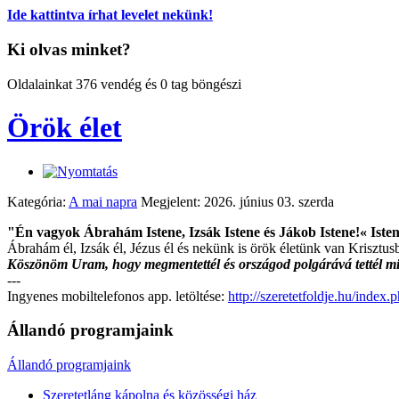
Ide kattintva írhat levelet nekünk!
Ki olvas minket?
Oldalainkat 376 vendég és 0 tag böngészi
Örök élet
Kategória:
A mai napra
Megjelent: 2026. június 03. szerda
"Én vagyok Ábrahám Istene, Izsák Istene és Jákob Istene!« Isten
Ábrahám él, Izsák él, Jézus él és nekünk is örök életünk van Krisztusb
Köszönöm Uram, hogy megmentettél és országod polgárává tettél 
---
Ingyenes mobiltelefonos app. letöltése:
http://szeretetfoldje.hu/inde
Állandó programjaink
Állandó programjaink
Szeretetláng kápolna és közösségi ház