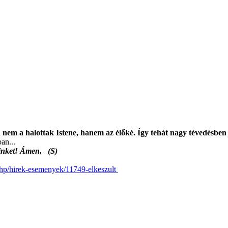
 nem a halottak Istene, hanem az élőké. Így tehát nagy tévedésbe
an...
minket! Ámen. (S)
x.php/hirek-esemenyek/11749-elkeszult