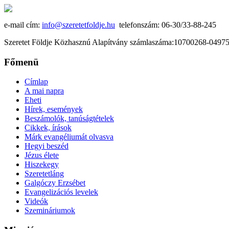
e-mail cím:
info@szeretetfoldje.hu
telefonszám: 06-30/33-88-245
Szeretet Földje Közhasznú Alapítvány számlaszáma:10700268-049
Főmenü
Címlap
A mai napra
Eheti
Hírek, események
Beszámolók, tanúságtételek
Cikkek, írások
Márk evangéliumát olvasva
Hegyi beszéd
Jézus élete
Hiszekegy
Szeretetláng
Galgóczy Erzsébet
Evangelizációs levelek
Videók
Szemináriumok