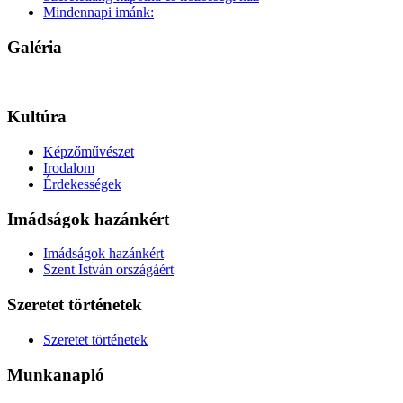
Mindennapi imánk:
Galéria
Kultúra
Képzőművészet
Irodalom
Érdekességek
Imádságok hazánkért
Imádságok hazánkért
Szent István országáért
Szeretet történetek
Szeretet történetek
Munkanapló