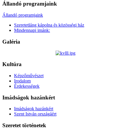
Állandó programjaink
Állandó programjaink
Szeretetláng kápolna és közösségi ház
Mindennapi imánk:
Galéria
Kultúra
Képzőművészet
Irodalom
Érdekességek
Imádságok hazánkért
Imádságok hazánkért
Szent István országáért
Szeretet történetek