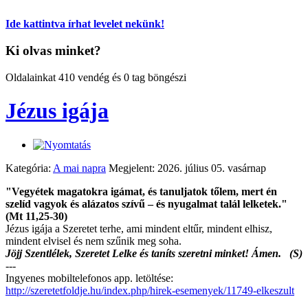
Ide kattintva írhat levelet nekünk!
Ki olvas minket?
Oldalainkat 410 vendég és 0 tag böngészi
Jézus igája
Kategória:
A mai napra
Megjelent: 2026. július 05. vasárnap
"Vegyétek magatokra igámat, és tanuljatok tőlem, mert én
szelíd vagyok és alázatos szívű – és nyugalmat talál lelketek."
(Mt 11,25-30)
Jézus igája a Szeretet terhe, ami mindent eltűr, mindent elhisz,
mindent elvisel és nem szűnik meg soha.
Jöjj Szentlélek, Szeretet Lelke és taníts szeretni minket! Ámen. (S)
---
Ingyenes mobiltelefonos app. letöltése:
http://szeretetfoldje.hu/index.php/hirek-esemenyek/11749-elkeszult