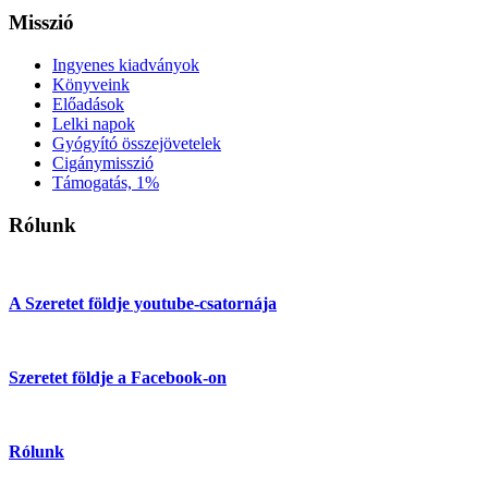
Misszió
Ingyenes kiadványok
Könyveink
Előadások
Lelki napok
Gyógyító összejövetelek
Cigánymisszió
Támogatás, 1%
Rólunk
A Szeretet földje youtube-csatornája
Szeretet földje a Facebook-on
Rólunk