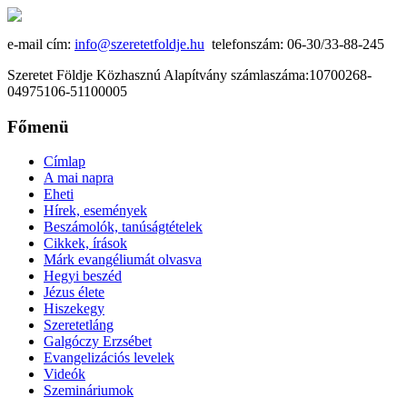
e-mail cím:
info@szeretetfoldje.hu
telefonszám: 06-30/33-88-245
Szeretet Földje Közhasznú Alapítvány számlaszáma:10700268-
04975106-51100005
Főmenü
Címlap
A mai napra
Eheti
Hírek, események
Beszámolók, tanúságtételek
Cikkek, írások
Márk evangéliumát olvasva
Hegyi beszéd
Jézus élete
Hiszekegy
Szeretetláng
Galgóczy Erzsébet
Evangelizációs levelek
Videók
Szemináriumok