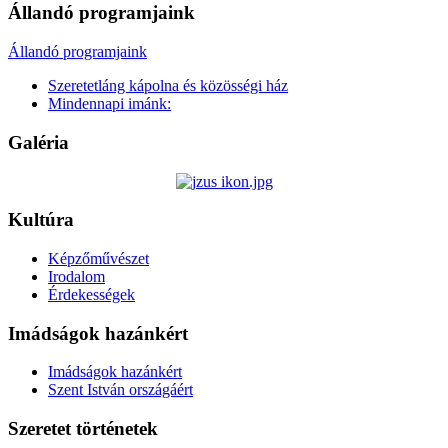
Állandó programjaink
Állandó programjaink
Szeretetláng kápolna és közösségi ház
Mindennapi imánk:
Galéria
Kultúra
Képzőművészet
Irodalom
Érdekességek
Imádságok hazánkért
Imádságok hazánkért
Szent István országáért
Szeretet történetek