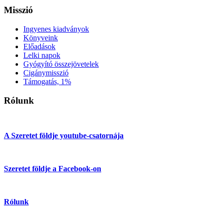
Misszió
Ingyenes kiadványok
Könyveink
Előadások
Lelki napok
Gyógyító összejövetelek
Cigánymisszió
Támogatás, 1%
Rólunk
A Szeretet földje youtube-csatornája
Szeretet földje a Facebook-on
Rólunk