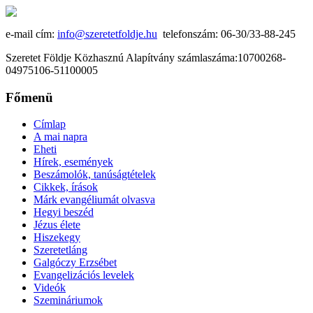
e-mail cím:
info@szeretetfoldje.hu
telefonszám: 06-30/33-88-245
Szeretet Földje Közhasznú Alapítvány számlaszáma:10700268-
04975106-51100005
Főmenü
Címlap
A mai napra
Eheti
Hírek, események
Beszámolók, tanúságtételek
Cikkek, írások
Márk evangéliumát olvasva
Hegyi beszéd
Jézus élete
Hiszekegy
Szeretetláng
Galgóczy Erzsébet
Evangelizációs levelek
Videók
Szemináriumok