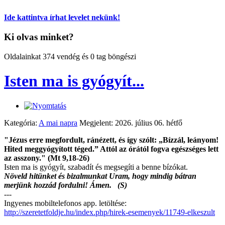
Ide kattintva írhat levelet nekünk!
Ki olvas minket?
Oldalainkat 374 vendég és 0 tag böngészi
Isten ma is gyógyít...
Kategória:
A mai napra
Megjelent: 2026. július 06. hétfő
"Jézus erre megfordult, ránézett, és így szólt: „Bízzál, leányom!
Hited meggyógyított téged.” Attól az órától fogva egészséges lett
az asszony." (Mt 9,18-26)
Isten ma is gyógyít, szabadít és megsegíti a benne bízókat.
Növeld hitünket és bizalmunkat Uram, hogy mindig bátran
merjünk hozzád fordulni! Ámen. (S)
---
Ingyenes mobiltelefonos app. letöltése:
http://szeretetfoldje.hu/index.php/hirek-esemenyek/11749-elkeszult