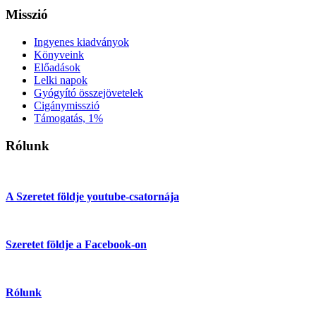
Misszió
Ingyenes kiadványok
Könyveink
Előadások
Lelki napok
Gyógyító összejövetelek
Cigánymisszió
Támogatás, 1%
Rólunk
A Szeretet földje youtube-csatornája
Szeretet földje a Facebook-on
Rólunk