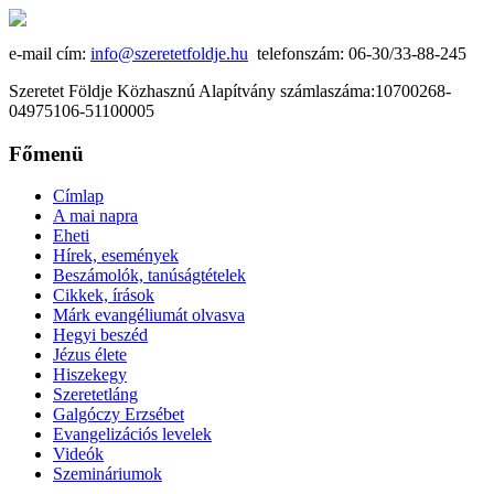
e-mail cím:
info@szeretetfoldje.hu
telefonszám: 06-30/33-88-245
Szeretet Földje Közhasznú Alapítvány számlaszáma:10700268-
04975106-51100005
Főmenü
Címlap
A mai napra
Eheti
Hírek, események
Beszámolók, tanúságtételek
Cikkek, írások
Márk evangéliumát olvasva
Hegyi beszéd
Jézus élete
Hiszekegy
Szeretetláng
Galgóczy Erzsébet
Evangelizációs levelek
Videók
Szemináriumok