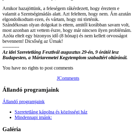
Amikor hazajöttünk, a feleségem rákérdezett, hogy éreztem e
valamit a Szentségimádás alatt. Azt feleltem, hogy nem. Ám azután
elgondolkodtam ezen, és vártam, hogy mi történik.
Szándékosan olyan dolgokat is ettem, amitől korábban savam volt,
most azonban azt vettem észre, hogy már nincsen ilyen problémám.
Azóta eltelt egy bizonyos idő (8 hónap) és nem kellett orvosságot
bevennem! Dicsőség az Úrnak!
-----------
Az idei Szeretetláng Fesztivál augusztus 29-én, 9 órától lesz
Budapesten, a Máriaremetei Kegytemplom szabadtéri oltáránál.
You have no rights to post comments
JComments
Állandó programjaink
Állandó programjaink
Szeretetláng kápolna és közösségi ház
Mindennapi imánk:
Galéria