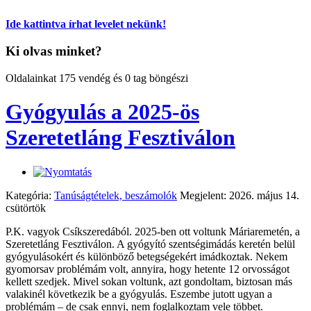
Ide kattintva írhat levelet nekünk!
Ki olvas minket?
Oldalainkat 175 vendég és 0 tag böngészi
Gyógyulás a 2025-ös
Szeretetláng Fesztiválon
Kategória:
Tanúságtételek, beszámolók
Megjelent: 2026. május 14.
csütörtök
P.K. vagyok Csíkszeredából. 2025-ben ott voltunk Máriaremetén, a
Szeretetláng Fesztiválon. A gyógyító szentségimádás keretén belül
gyógyulásokért és különböző betegségekért imádkoztak. Nekem
gyomorsav problémám volt, annyira, hogy hetente 12 orvosságot
kellett szedjek. Mivel sokan voltunk, azt gondoltam, biztosan más
valakinél következik be a gyógyulás. Eszembe jutott ugyan a
problémám – de csak ennyi, nem foglalkoztam vele többet.