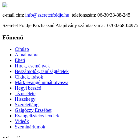
e-mail cím:
info@szeretetfoldje.hu
telefonszám: 06-30/33-88-245
Szeretet Földje Közhasznú Alapítvány számlaszáma:10700268-049
Főmenü
Címlap
A mai napra
Eheti
Hírek, események
Beszámolók, tanúságtételek
Cikkek, írások
Márk evangéliumát olvasva
Hegyi beszéd
Jézus élete
Hiszekegy
Szeretetláng
Galgóczy Erzsébet
Evangelizációs levelek
Videók
Szemináriumok