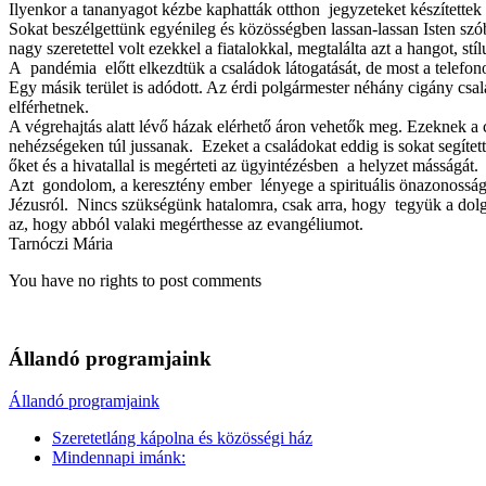
Ilyenkor a tananyagot kézbe kaphatták otthon jegyzeteket készítettek a
Sokat beszélgettünk egyénileg és közösségben lassan-lassan Isten szób
nagy szeretettel volt ezekkel a fiatalokkal, megtalálta azt a hangot, 
A pandémia előtt elkezdtük a családok látogatását, de most a telefon
Egy másik terület is adódott. Az érdi polgármester néhány cigány csa
elférhetnek.
A végrehajtás alatt lévő házak elérhető áron vehetők meg. Ezeknek a c
nehézségeken túl jussanak. Ezeket a családokat eddig is sokat segíte
őket és a hivatallal is megérteti az ügyintézésben a helyzet másságát.
Azt gondolom, a keresztény ember lényege a spirituális önazonosság.
Jézusról. Nincs szükségünk hatalomra, csak arra, hogy tegyük a dolg
az, hogy abból valaki megérthesse az evangéliumot.
Tarnóczi Mária
You have no rights to post comments
Állandó programjaink
Állandó programjaink
Szeretetláng kápolna és közösségi ház
Mindennapi imánk: