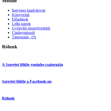
Misszió
Ingyenes kiadványok
Könyveink
Előadások
Lelki napok
Gyógyító összejövetelek
Cigánymisszió
Támogatás, 1%
Rólunk
A Szeretet földje youtube-csatornája
Szeretet földje a Facebook-on
Rólunk