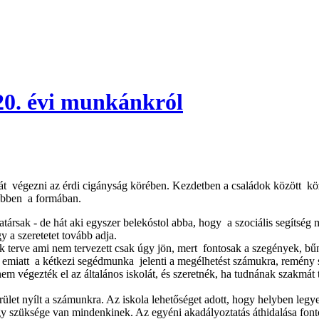
20. évi munkánkról
gezni az érdi cigányság körében. Kezdetben a családok között közöss
t ebben a formában.
atársak - de hát aki egyszer belekóstol abba, hogy a szociális segítség
 a szeretetet tovább adja.
 terve ami nem tervezett csak úgy jön, mert fontosak a szegények, bű
t, emiatt a kétkezi segédmunka jelenti a megélhetést számukra, remény 
m végezték el az általános iskolát, és szeretnék, ha tudnának szakmát t
ület nyílt a számunkra. Az iskola lehetőséget adott, hogy helyben legy
gy szüksége van mindenkinek. Az egyéni akadályoztatás áthidalása font