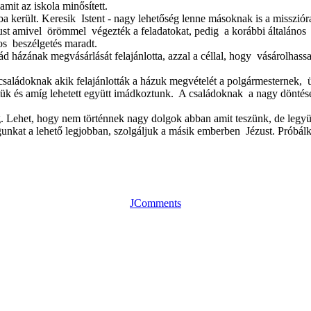
mit az iskola minősített.
a került. Keresik Istent - nagy lehetőség lenne másoknak is a misszióra
stílust amivel örömmel végezték a feladatokat, pedig a korábbi általános
os beszélgetés maradt.
lád házának megvásárlását felajánlotta, azzal a céllal, hogy vásárolhas
saládoknak akik felajánlották a házuk megvételét a polgármesternek, üg
ttük és amíg lehetett együtt imádkoztunk. A családoknak a nagy döntése
 Lehet, hogy nem történnek nagy dolgok abban amit teszünk, de legyün
unkat a lehető legjobban, szolgáljuk a másik emberben Jézust. Próbálk
JComments