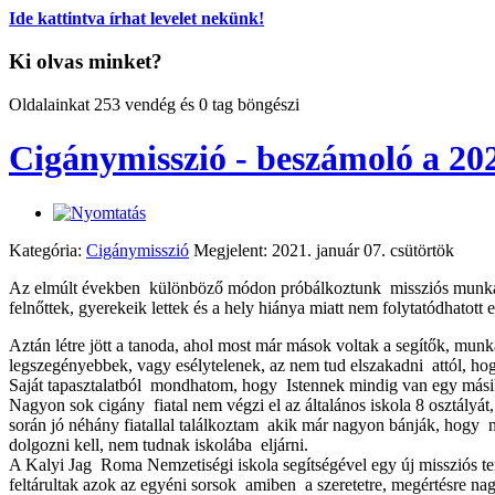
Ide kattintva írhat levelet nekünk!
Ki olvas minket?
Oldalainkat 253 vendég és 0 tag böngészi
Cigánymisszió - beszámoló a 20
Kategória:
Cigánymisszió
Megjelent: 2021. január 07. csütörtök
Az elmúlt években különböző módon próbálkoztunk missziós munkát vé
felnőttek, gyerekeik lettek és a hely hiánya miatt nem folytatódhatot
Aztán létre jött a tanoda, ahol most már mások voltak a segítők, munk
legszegényebbek, vagy esélytelenek, az nem tud elszakadni attól, hogy
Saját tapasztalatból mondhatom, hogy Istennek mindig van egy másik
Nagyon sok cigány fiatal nem végzi el az általános iskola 8 osztályá
során jó néhány fiatallal találkoztam akik már nagyon bánják, hogy ne
dolgozni kell, nem tudnak iskolába eljárni.
A Kalyi Jag Roma Nemzetiségi iskola segítségével egy új missziós ter
feltárultak azok az egyéni sorsok amiben a szeretetre, megértésre na