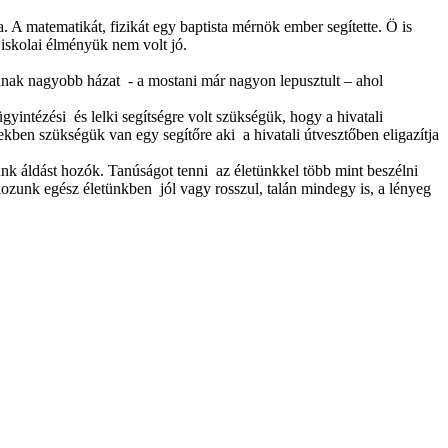
. A matematikát, fizikát egy baptista mérnök ember segítette. Ö is
 iskolai élményük nem volt jó.
sanak nagyobb házat - a mostani már nagyon lepusztult – ahol
yintézési és lelki segítségre volt szükségük, hogy a hivatali
kben szükségük van egy segítőre aki a hivatali útvesztőben eligazítja
k áldást hozók. Tanúságot tenni az életünkkel több mint beszélni
ozunk egész életünkben jól vagy rosszul, talán mindegy is, a lényeg