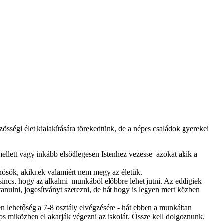
égi élet kialakítására törekedtünk, de a népes családok gyerekei
 mellett vagy inkább elsődlegesen Istenhez vezesse azokat akik a
nösök, akiknek valamiért nem megy az életük.
sincs, hogy az alkalmi munkából előbbre lehet jutni. Az eddigiek
anulni, jogosítványt szerezni, de hát hogy is legyen mert közben
en lehetőség a 7-8 osztály elvégzésére - hát ebben a munkában
os miközben el akarják végezni az iskolát. Össze kell dolgoznunk.