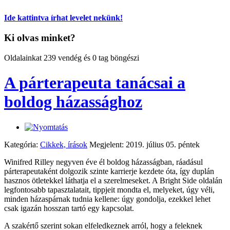
Ide kattintva írhat levelet nekünk!
Ki olvas minket?
Oldalainkat 239 vendég és 0 tag böngészi
A párterapeuta tanácsai a
boldog házassághoz
Kategória:
Cikkek, írások
Megjelent: 2019. július 05. péntek
Winifred Rilley negyven éve él boldog házasságban, ráadásul
párterapeutaként dolgozik szinte karrierje kezdete óta, így duplán
hasznos ötletekkel láthatja el a szerelmeseket. A Bright Side oldalán
legfontosabb tapasztalatait, tippjeit mondta el, melyeket, úgy véli,
minden házaspárnak tudnia kellene: úgy gondolja, ezekkel lehet
csak igazán hosszan tartó egy kapcsolat.
A szakértő szerint sokan elfeledkeznek arról, hogy a feleknek