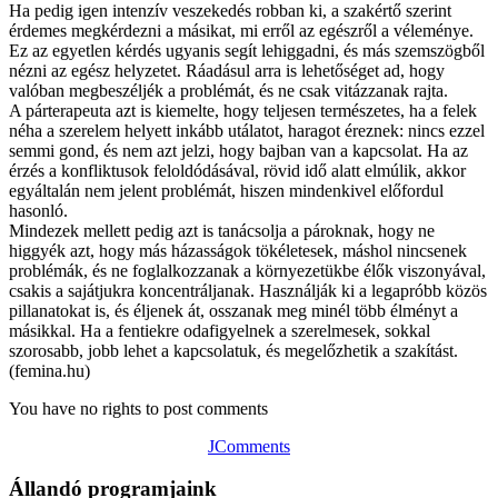
Ha pedig igen intenzív veszekedés robban ki, a szakértő szerint
érdemes megkérdezni a másikat, mi erről az egészről a véleménye.
Ez az egyetlen kérdés ugyanis segít lehiggadni, és más szemszögből
nézni az egész helyzetet. Ráadásul arra is lehetőséget ad, hogy
valóban megbeszéljék a problémát, és ne csak vitázzanak rajta.
A párterapeuta azt is kiemelte, hogy teljesen természetes, ha a felek
néha a szerelem helyett inkább utálatot, haragot éreznek: nincs ezzel
semmi gond, és nem azt jelzi, hogy bajban van a kapcsolat. Ha az
érzés a konfliktusok feloldódásával, rövid idő alatt elmúlik, akkor
egyáltalán nem jelent problémát, hiszen mindenkivel előfordul
hasonló.
Mindezek mellett pedig azt is tanácsolja a pároknak, hogy ne
higgyék azt, hogy más házasságok tökéletesek, máshol nincsenek
problémák, és ne foglalkozzanak a környezetükbe élők viszonyával,
csakis a sajátjukra koncentráljanak. Használják ki a legapróbb közös
pillanatokat is, és éljenek át, osszanak meg minél több élményt a
másikkal. Ha a fentiekre odafigyelnek a szerelmesek, sokkal
szorosabb, jobb lehet a kapcsolatuk, és megelőzhetik a szakítást.
(femina.hu)
You have no rights to post comments
JComments
Állandó programjaink