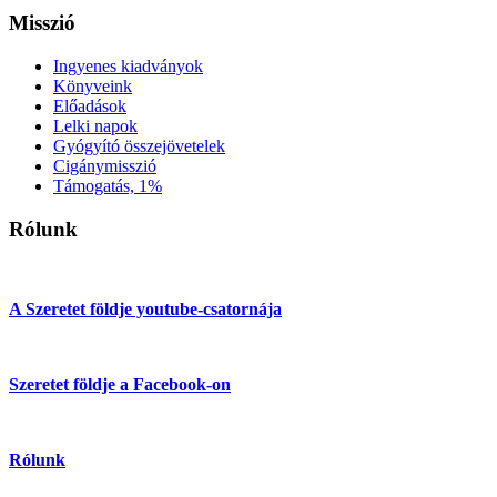
Misszió
Ingyenes kiadványok
Könyveink
Előadások
Lelki napok
Gyógyító összejövetelek
Cigánymisszió
Támogatás, 1%
Rólunk
A Szeretet földje youtube-csatornája
Szeretet földje a Facebook-on
Rólunk