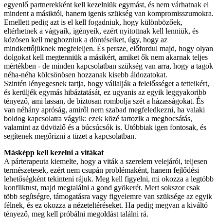
egyenlő partnerekként kell kezelniük egymást, és nem várhatnak el
mindent a másiktól, hanem igenis szükség van kompromisszumokra.
Emellett pedig azt is el kell fogadniuk, hogy különbözőek,
eltérhetnek a vágyaik, igényeik, ezért nyitottnak kell lenniük, és
közösen kell meghozniuk a döntéseiket, úgy, hogy az
mindkettőjüknek megfeleljen. És persze, előfordul majd, hogy olyan
dolgokat kell megtenniük a másikért, amiket ők nem akarnak teljes
mértékben - de minden kapcsolatban szükség van arra, hogy a tagok
néha-néha kölcsönösen hozzanak kisebb áldozatokat.
Szintén lényegesnek tartja, hogy vállalják a felelősséget a tetteikért,
és kerüljék egymás hibáztatását, ez ugyanis az egyik leggyakoribb
tényező, ami lassan, de biztosan rombolja szét a házasságokat. És
van néhány apróság, amiről nem szabad megfeledkezni, ha valaki
boldog kapcsolatra vágyik: ezek közé tartozik a megbocsátás,
valamint az üdvözlő és a búcsúcsók is. Utóbbiak igen fontosak, és
segítenek megőrizni a tüzet a kapcsolatban.
Másképp kell kezelni a vitákat
A párterapeuta kiemelte, hogy a viták a szerelem velejárói, teljesen
természetesek, ezért nem csupán problémaként, hanem fejlődési
lehetőségként tekinteni rájuk. Meg kell figyelni, mi okozza a legtöbb
konfliktust, majd megtalálni a gond gyökerét. Mert sokszor csak
több segítségre, támogatásra vagy figyelemre van szüksége az egyik
félnek, és ez okozza a nézeteltéréseket. Ha pedig megvan a kiváltó
tényező, meg kell próbálni megoldást találni rá.