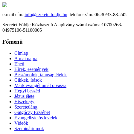
e-mail cím:
info@szeretetfoldje.hu
telefonszám: 06-30/33-88-245
Szeretet Földje Közhasznú Alapítvány számlaszáma:10700268-
04975106-51100005
Főmenü
Címlap
A mai napra
Eheti
Hírek, események
Beszámolók, tanúságtételek
Cikkek, írások
Márk evangéliumát olvasva
Hegyi beszéd
Jézus élete
Hiszekegy
Szeretetláng
Galgóczy Erzsébet
Evangelizációs levelek
Videók
Szemináriumok