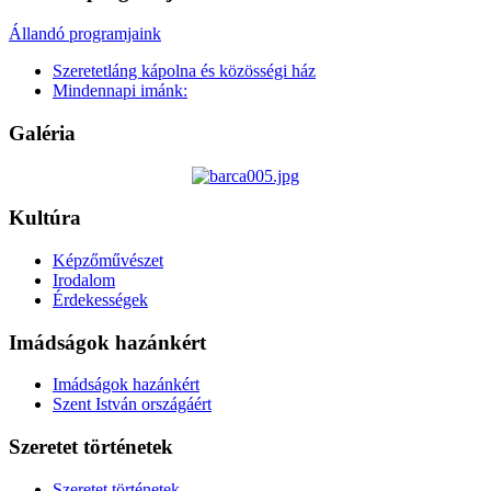
Állandó programjaink
Szeretetláng kápolna és közösségi ház
Mindennapi imánk:
Galéria
Kultúra
Képzőművészet
Irodalom
Érdekességek
Imádságok hazánkért
Imádságok hazánkért
Szent István országáért
Szeretet történetek
Szeretet történetek