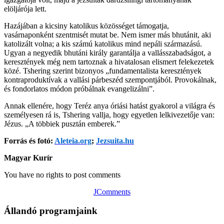
elöljárója lett.
Hazájában a kicsiny katolikus közösséget támogatja,
vasárnaponként szentmisét mutat be. Nem ismer más bhutánit, aki
katolizált volna; a kis számú katolikus mind nepáli származású.
Ugyan a negyedik bhutáni király garantálja a vallásszabadságot, a
keresztények még nem tartoznak a hivatalosan elismert felekezetek
közé. Tshering szerint bizonyos „fundamentalista keresztények
kontraproduktívak a vallási párbeszéd szempontjából. Provokálnak,
és fondorlatos módon próbálnak evangelizálni”.
Annak ellenére, hogy Teréz anya óriási hatást gyakorol a világra és
személyesen rá is, Tshering vallja, hogy egyetlen lelkivezetője van:
Jézus. „A többiek pusztán emberek.”
Forrás és fotó:
Aleteia.org
;
Jezsuita.hu
Magyar Kurír
You have no rights to post comments
JComments
Állandó programjaink