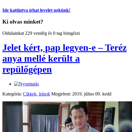
Ide kattintva írhat levelet nekünk!
Ki olvas minket?
Oldalainkat 229 vendég és 0 tag böngészi
Jelet kért, pap legyen-e – Teréz
anya mellé került a
repülőgépen
Kategória:
Cikkek, írások
Megjelent: 2019. július 09. kedd