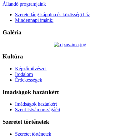
Állandó programjaink
Szeretetláng kápolna és közösségi ház
Mindennapi imánk:
Galéria
Kultúra
Képzőművészet
Irodalom
Érdekességek
Imádságok hazánkért
Imádságok hazánkért
Szent István országáért
Szeretet történetek
Szeretet történetek