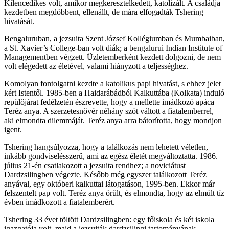
Kilencedikes volt, amikor megkeresztelkedett, katolizált. A családja
kezdetben megdöbbent, ellenállt, de mára elfogadták Tshering
hivatását.
Bengaluruban, a jezsuita Szent József Kollégiumban és Mumbaiban,
a St. Xavier’s College-ban volt diák; a bengalurui Indian Institute of
Managementben végzett. Üzletemberként kezdett dolgozni, de nem
volt elégedett az életével, valami hiányzott a teljességhez.
Komolyan fontolgatni kezdte a katolikus papi hivatást, s ehhez jelet
kért Istentől. 1985-ben a Haidarábádból Kalkuttába (
Kolkata
) induló
repülőjárat fedélzetén észrevette, hogy a mellette imádkozó apáca
Teréz anya. A szerzetesnővér néhány szót váltott a fiatalemberrel,
aki elmondta dilemmáját. Teréz anya arra bátorította, hogy mondjon
igent.
Tshering hangsúlyozza, hogy a találkozás nem lehetett véletlen,
inkább gondviselésszerű, ami az egész életét megváltoztatta. 1986.
július 21-én csatlakozott a jezsuita rendhez; a noviciátust
Dardzsilingben végezte. Később még egyszer találkozott Teréz
anyával, egy októberi kalkuttai látogatáson, 1995-ben. Ekkor már
felszentelt pap volt. Teréz anya örült, és elmondta, hogy az elmúlt tíz
évben imádkozott a fiatalemberért.
Tshering 33 évet töltött Dardzsilingben: egy főiskola és két iskola
igazgatója volt, majd a jezsuiták dardzsilingi tartományának