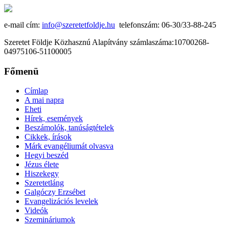
e-mail cím:
info@szeretetfoldje.hu
telefonszám: 06-30/33-88-245
Szeretet Földje Közhasznú Alapítvány számlaszáma:10700268-
04975106-51100005
Főmenü
Címlap
A mai napra
Eheti
Hírek, események
Beszámolók, tanúságtételek
Cikkek, írások
Márk evangéliumát olvasva
Hegyi beszéd
Jézus élete
Hiszekegy
Szeretetláng
Galgóczy Erzsébet
Evangelizációs levelek
Videók
Szemináriumok