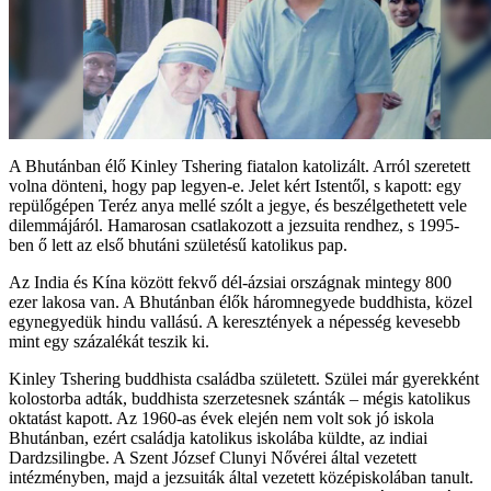
A Bhutánban élő Kinley Tshering fiatalon katolizált. Arról szeretett
volna dönteni, hogy pap legyen-e. Jelet kért Istentől, s kapott: egy
repülőgépen Teréz anya mellé szólt a jegye, és beszélgethetett vele
dilemmájáról. Hamarosan csatlakozott a jezsuita rendhez, s 1995-
ben ő lett az első bhutáni születésű katolikus pap.
Az India és Kína között fekvő dél-ázsiai országnak mintegy 800
ezer lakosa van. A Bhutánban élők háromnegyede buddhista, közel
egynegyedük hindu vallású. A keresztények a népesség kevesebb
mint egy százalékát teszik ki.
Kinley Tshering buddhista családba született. Szülei már gyerekként
kolostorba adták, buddhista szerzetesnek szánták – mégis katolikus
oktatást kapott. Az 1960-as évek elején nem volt sok jó iskola
Bhutánban, ezért családja katolikus iskolába küldte, az indiai
Dardzsilingbe. A Szent József Clunyi Nővérei által vezetett
intézményben, majd a jezsuiták által vezetett középiskolában tanult.