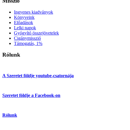
Misszió
Ingyenes kiadványok
Könyveink
Előadások
Lelki napok
Gyógyító összejövetelek
Cigánymisszió
Támogatás, 1%
Rólunk
A Szeretet földje youtube-csatornája
Szeretet földje a Facebook-on
Rólunk