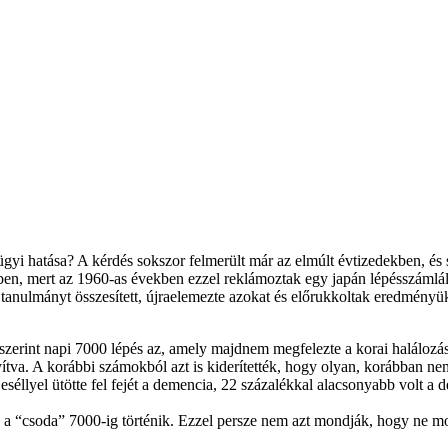
i hatása? A kérdés sokszor felmerült már az elmúlt évtizedekben, és sok
ekben, mert az 1960-as években ezzel reklámoztak egy japán lépésszámlál
anulmányt összesített, újraelemezte azokat és előrukkoltak eredményük
erint napi 7000 lépés az, amely majdnem megfelezte a korai halálozás e
yítva. A korábbi számokból azt is kiderítették, hogy olyan, korábban ne
 eséllyel ütötte fel fejét a demencia, 22 százalékkal alacsonyabb volt a
k, a “csoda” 7000-ig történik. Ezzel persze nem azt mondják, hogy ne mo