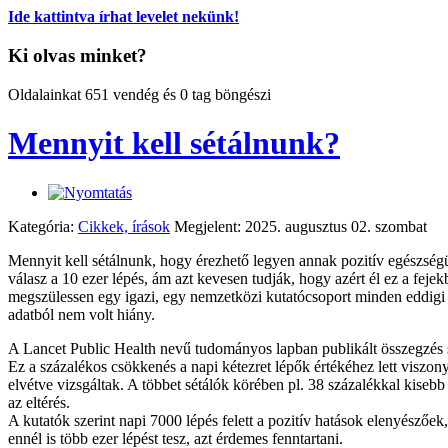
Ide kattintva írhat levelet nekünk!
Ki olvas minket?
Oldalainkat 651 vendég és 0 tag böngészi
Mennyit kell sétálnunk?
Kategória:
Cikkek, írások
Megjelent: 2025. augusztus 02. szombat
Mennyit kell sétálnunk, hogy érezhető legyen annak pozitív egészségügy
válasz a 10 ezer lépés, ám azt kevesen tudják, hogy azért él ez a fej
megszülessen egy igazi, egy nemzetközi kutatócsoport minden eddigi t
adatból nem volt hiány.
A Lancet Public Health nevű tudományos lapban publikált összegzés sz
Ez a százalékos csökkenés a napi kétezret lépők értékéhez lett viszon
elvétve vizsgáltak. A többet sétálók körében pl. 38 százalékkal kisebb
az eltérés.
A kutatók szerint napi 7000 lépés felett a pozitív hatások elenyészőe
ennél is több ezer lépést tesz, azt érdemes fenntartani.