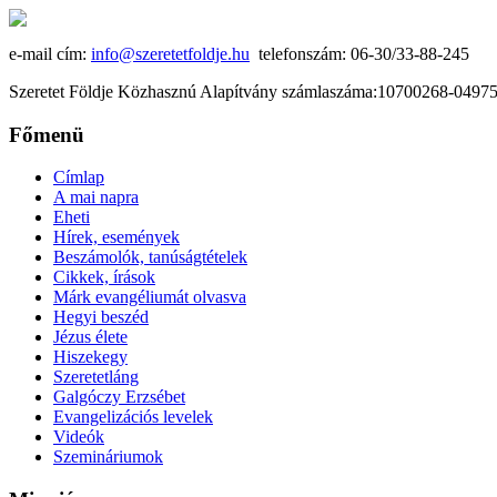
e-mail cím:
info@szeretetfoldje.hu
telefonszám: 06-30/33-88-245
Szeretet Földje Közhasznú Alapítvány számlaszáma:10700268-049
Főmenü
Címlap
A mai napra
Eheti
Hírek, események
Beszámolók, tanúságtételek
Cikkek, írások
Márk evangéliumát olvasva
Hegyi beszéd
Jézus élete
Hiszekegy
Szeretetláng
Galgóczy Erzsébet
Evangelizációs levelek
Videók
Szemináriumok