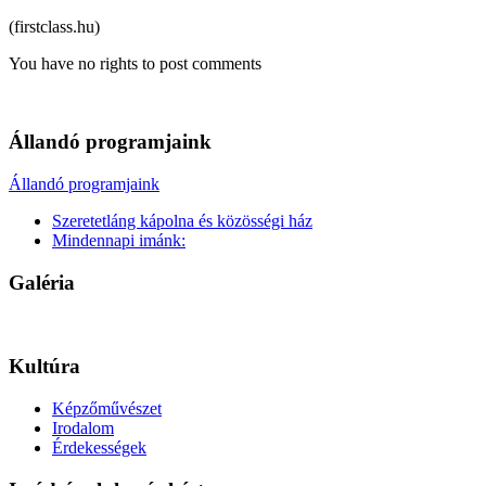
(firstclass.hu)
You have no rights to post comments
Állandó programjaink
Állandó programjaink
Szeretetláng kápolna és közösségi ház
Mindennapi imánk:
Galéria
Kultúra
Képzőművészet
Irodalom
Érdekességek