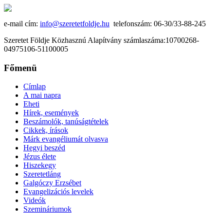
e-mail cím:
info@szeretetfoldje.hu
telefonszám: 06-30/33-88-245
Szeretet Földje Közhasznú Alapítvány számlaszáma:10700268-
04975106-51100005
Főmenü
Címlap
A mai napra
Eheti
Hírek, események
Beszámolók, tanúságtételek
Cikkek, írások
Márk evangéliumát olvasva
Hegyi beszéd
Jézus élete
Hiszekegy
Szeretetláng
Galgóczy Erzsébet
Evangelizációs levelek
Videók
Szemináriumok