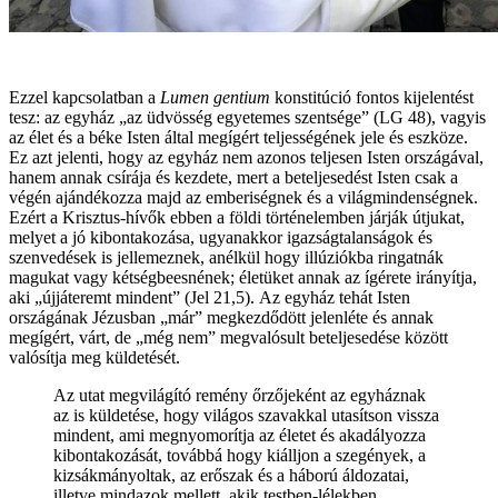
Ezzel kapcsolatban a
Lumen gentium
konstitúció fontos kijelentést
tesz: az egyház „az üdvösség egyetemes szentsége” (LG 48), vagyis
az élet és a béke Isten által megígért teljességének jele és eszköze.
Ez azt jelenti, hogy az egyház nem azonos teljesen Isten országával,
hanem annak csírája és kezdete, mert a beteljesedést Isten csak a
végén ajándékozza majd az emberiségnek és a világmindenségnek.
Ezért a Krisztus-hívők ebben a földi történelemben járják útjukat,
melyet a jó kibontakozása, ugyanakkor igazságtalanságok és
szenvedések is jellemeznek, anélkül hogy illúziókba ringatnák
magukat vagy kétségbeesnének; életüket annak az ígérete irányítja,
aki „újjáteremt mindent” (Jel 21,5). Az egyház tehát Isten
országának Jézusban „már” megkezdődött jelenléte és annak
megígért, várt, de „még nem” megvalósult beteljesedése között
valósítja meg küldetését.
Az utat megvilágító remény őrzőjeként az egyháznak
az is küldetése, hogy világos szavakkal utasítson vissza
mindent, ami megnyomorítja az életet és akadályozza
kibontakozását, továbbá hogy kiálljon a szegények, a
kizsákmányoltak, az erőszak és a háború áldozatai,
illetve mindazok mellett, akik testben-lélekben