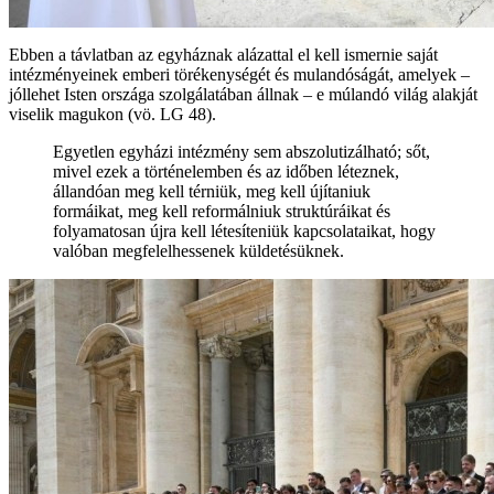
Ebben a távlatban az egyháznak alázattal el kell ismernie saját
intézményeinek emberi törékenységét és mulandóságát, amelyek –
jóllehet Isten országa szolgálatában állnak – e múlandó világ alakját
viselik magukon (vö. LG 48).
Egyetlen egyházi intézmény sem abszolutizálható; sőt,
mivel ezek a történelemben és az időben léteznek,
állandóan meg kell térniük, meg kell újítaniuk
formáikat, meg kell reformálniuk struktúráikat és
folyamatosan újra kell létesíteniük kapcsolataikat, hogy
valóban megfelelhessenek küldetésüknek.