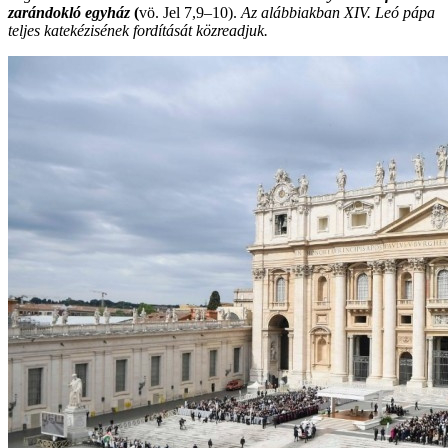
zarándokló egyház
(
vö. Jel 7,9–10).
Az alábbiakban XIV. Leó pápa
teljes katekézisének fordítását közreadjuk.