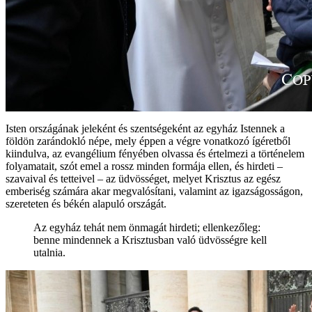
Isten országának jeleként és szentségeként az egyház Istennek a
földön zarándokló népe, mely éppen a végre vonatkozó ígéretből
kiindulva, az evangélium fényében olvassa és értelmezi a történelem
folyamatait, szót emel a rossz minden formája ellen, és hirdeti –
szavaival és tetteivel – az üdvösséget, melyet Krisztus az egész
emberiség számára akar megvalósítani, valamint az igazságosságon,
szereteten és békén alapuló országát.
Az egyház tehát nem önmagát hirdeti; ellenkezőleg:
benne mindennek a Krisztusban való üdvösségre kell
utalnia.