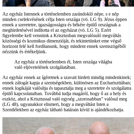
Az egyház Istennek a történelemben zarándokló népe, s e nép
minden cselekvésének célja Isten országa (vö. LG 9). Jézus éppen
ennek a szeretetre, igazságosságra és békére épülő országnak a
meghirdetésével indította el az egyházat (vö. LG 5). Ezért
figyelembe kell vennünk a Krisztusban megvalósuló megváltás
közösségi és kozmikus dimenzióját, és tekintetünket eme végső
horizont felé kell fordítanunk, hogy mindent ennek szemszögéből
nézzünk és értékeljünk.
Az egyház a történelemben él, Isten országa világba
való eljövetelének szolgálatában.
Az egyház ennek az ígéretnek a szavait hirdeti mindig mindenkinek;
ennek zálogát kapja a szentségekben, különösen az Eucharisztiában;
ennek logikáját valósítja és tapasztalja meg a szeretetre és szolgálatra
épülő kapcsolataiban. Továbbá tudja magáról, hogy ő az a hely és
eszköz, ahol a Krisztussal való egység „szorosabban” valósul meg
(LG 48), ugyanakkor elismeri, hogy a megváltást Isten a
Szentlélekben az egyház látható határain kívül is ajándékozhatja.