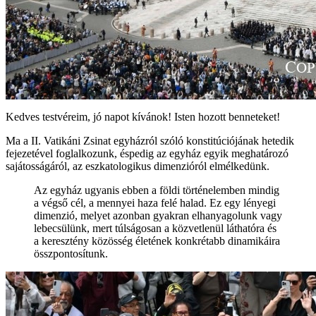
Kedves testvéreim, jó napot kívánok! Isten hozott benneteket!
Ma a II. Vatikáni Zsinat egyházról szóló konstitúciójának hetedik
fejezetével foglalkozunk, éspedig az egyház egyik meghatározó
sajátosságáról, az eszkatologikus dimenzióról elmélkedünk.
Az egyház ugyanis ebben a földi történelemben mindig
a végső cél, a mennyei haza felé halad. Ez egy lényegi
dimenzió, melyet azonban gyakran elhanyagolunk vagy
lebecsülünk, mert túlságosan a közvetlenül láthatóra és
a keresztény közösség életének konkrétabb dinamikáira
összpontosítunk.