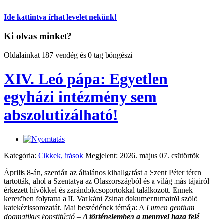
Ide kattintva írhat levelet nekünk!
Ki olvas minket?
Oldalainkat 187 vendég és 0 tag böngészi
XIV. Leó pápa: Egyetlen
egyházi intézmény sem
abszolutizálható!
Kategória:
Cikkek, írások
Megjelent: 2026. május 07. csütörtök
Április 8-án, szerdán az általános kihallgatást a Szent Péter téren
tartották, ahol a Szentatya az Olaszországból és a világ más tájairól
érkezett hívőkkel és zarándokcsoportokkal találkozott. Ennek
keretében folytatta a II. Vatikáni Zsinat dokumentumairól szóló
katekézissorozatát. Mai beszédének témája: A
Lumen gentium
dogmatikus konstitúció –
A történelemben a mennyei haza felé