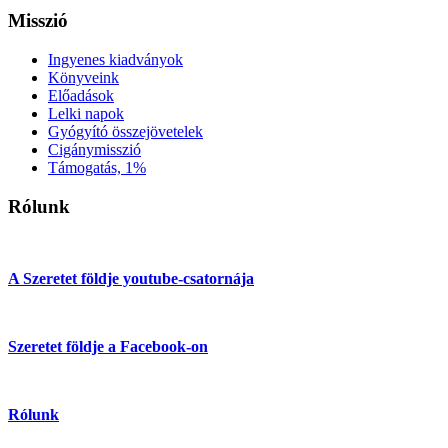
Misszió
Ingyenes kiadványok
Könyveink
Előadások
Lelki napok
Gyógyító összejövetelek
Cigánymisszió
Támogatás, 1%
Rólunk
A Szeretet földje youtube-csatornája
Szeretet földje a Facebook-on
Rólunk