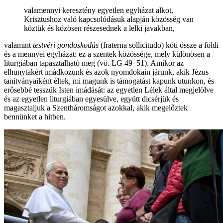
valamennyi keresztény egyetlen egyházat alkot,
Krisztushoz való kapcsolódásuk alapján közösség van
köztük és közösen részesednek a lelki javakban,
valamint
testvéri gondoskodás
(fraterna sollicitudo) köti össze a földi
és a mennyei egyházat: ez a szentek közössége, mely különösen a
liturgiában tapasztalható meg (vö. LG 49–51). Amikor az
elhunytakért imádkozunk és azok nyomdokain járunk, akik Jézus
tanítványaiként éltek, mi magunk is támogatást kapunk utunkon, és
erősebbé tesszük Isten imádását: az egyetlen Lélek által megjelölve
és az egyetlen liturgiában egyesülve, együtt dicsérjük és
magasztaljuk a Szentháromságot azokkal, akik megelőztek
bennünket a hitben.