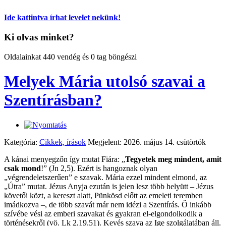
Ide kattintva írhat levelet nekünk!
Ki olvas minket?
Oldalainkat 440 vendég és 0 tag böngészi
Melyek Mária utolsó szavai a
Szentírásban?
Kategória:
Cikkek, írások
Megjelent: 2026. május 14. csütörtök
A kánai menyegzőn így mutat Fiára: „
Tegyetek meg mindent, amit
csak mond
!” (Jn 2,5). Ezért is hangoznak olyan
„végrendeletszerűen” e szavak. Mária ezzel mindent elmond, az
„Útra” mutat. Jézus Anyja ezután is jelen lesz több helyütt – Jézus
követői közt, a kereszt alatt, Pünkösd előtt az emeleti teremben
imádkozva –, de több szavát már nem idézi a Szentírás. Ő inkább
szívébe vési az emberi szavakat és gyakran el-elgondolkodik a
történésekről (vö. Lk 2,19.51). Kevés szava az Ige szolgálatában áll.