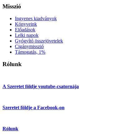
Misszió
Ingyenes kiadványok
Könyveink
Előadások
Lelki napok
Gyógyító összejövetelek
Cigánymisszió
Támogatás, 1%
Rólunk
A Szeretet földje youtube-csatornája
Szeretet földje a Facebook-on
Rólunk