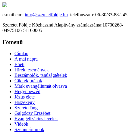
e-mail cím:
info@szeretetfoldje.hu
telefonszám: 06-30/33-88-245
Szeretet Földje Közhasznú Alapítvány számlaszáma:10700268-
04975106-51100005
Főmenü
Címlap
A mai napra
Eheti
Hírek, események
Beszámolók, tanúságtételek
Cikkek, írások
Márk evangéliumát olvasva
Hegyi beszéd
Jézus élete
Hiszekegy
Szeretetláng
Galgóczy Erzsébet
Evangelizációs levelek
Videók
Szemináriumok