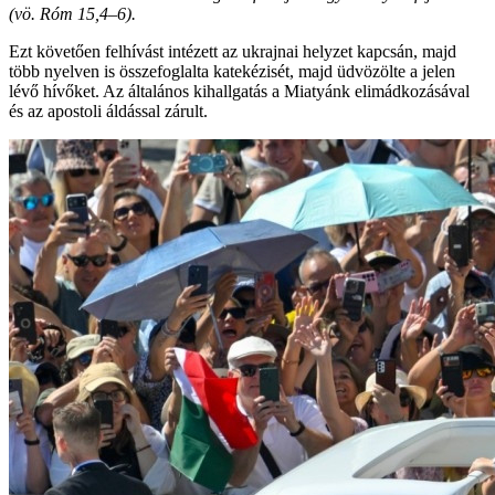
(vö. Róm 15,4–6).
Ezt követően felhívást intézett az ukrajnai helyzet kapcsán, majd
több nyelven is összefoglalta katekézisét, majd üdvözölte a jelen
lévő hívőket. Az általános kihallgatás a Miatyánk elimádkozásával
és az apostoli áldással zárult.