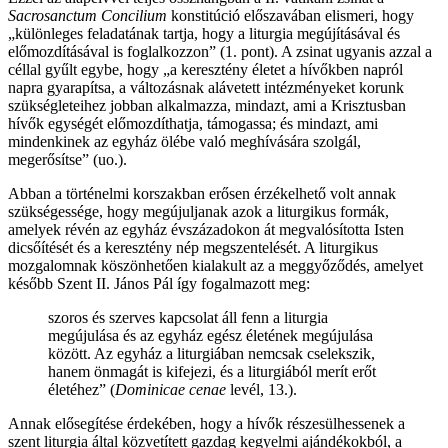
Sacrosanctum Concilium
konstitúció előszavában elismeri, hogy
„különleges feladatának tartja, hogy a liturgia megújításával és
előmozdításával is foglalkozzon” (1. pont). A zsinat ugyanis azzal a
céllal gyűlt egybe, hogy „a keresztény életet a hívőkben napról
napra gyarapítsa, a változásnak alávetett intézményeket korunk
szükségleteihez jobban alkalmazza, mindazt, ami a Krisztusban
hívők egységét előmozdíthatja, támogassa; és mindazt, ami
mindenkinek az egyház ölébe való meghívására szolgál,
megerősítse” (uo.).
Abban a történelmi korszakban erősen érzékelhető volt annak
szükségessége, hogy megújuljanak azok a liturgikus formák,
amelyek révén az egyház évszázadokon át megvalósította Isten
dicsőítését és a keresztény nép megszentelését. A liturgikus
mozgalomnak köszönhetően kialakult az a meggyőződés, amelyet
később Szent II. János Pál így fogalmazott meg:
szoros és szerves kapcsolat áll fenn a liturgia
megújulása és az egyház egész életének megújulása
között. Az egyház a liturgiában nemcsak cselekszik,
hanem önmagát is kifejezi, és a liturgiából merít erőt
életéhez” (
Dominicae cenae
levél, 13.).
Annak elősegítése érdekében, hogy a hívők részesülhessenek a
szent liturgia által közvetített gazdag kegyelmi ajándékokból, a