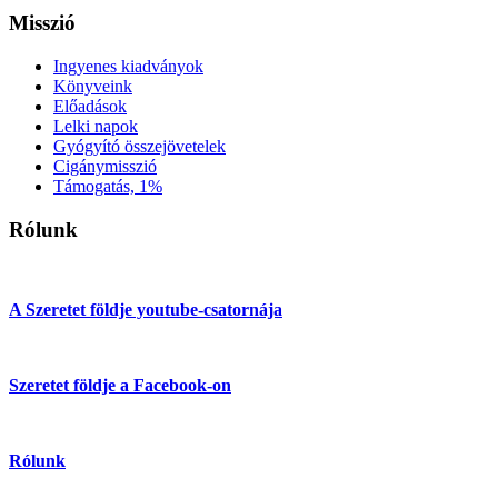
Misszió
Ingyenes kiadványok
Könyveink
Előadások
Lelki napok
Gyógyító összejövetelek
Cigánymisszió
Támogatás, 1%
Rólunk
A Szeretet földje youtube-csatornája
Szeretet földje a Facebook-on
Rólunk