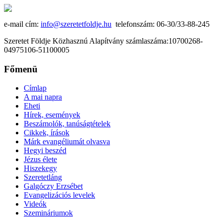
e-mail cím:
info@szeretetfoldje.hu
telefonszám: 06-30/33-88-245
Szeretet Földje Közhasznú Alapítvány számlaszáma:10700268-
04975106-51100005
Főmenü
Címlap
A mai napra
Eheti
Hírek, események
Beszámolók, tanúságtételek
Cikkek, írások
Márk evangéliumát olvasva
Hegyi beszéd
Jézus élete
Hiszekegy
Szeretetláng
Galgóczy Erzsébet
Evangelizációs levelek
Videók
Szemináriumok