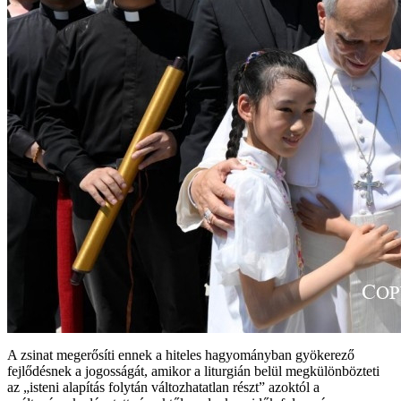
A zsinat megerősíti ennek a hiteles hagyományban gyökerező
fejlődésnek a jogosságát, amikor a liturgián belül megkülönbözteti
az „isteni alapítás folytán változhatatlan részt” azoktól a