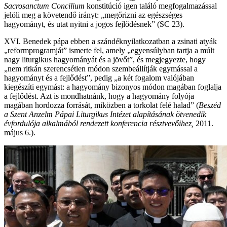
Sacrosanctum Concilium
konstitúció igen találó megfogalmazással
jelöli meg a követendő irányt: „megőrizni az egészséges
hagyományt, és utat nyitni a jogos fejlődésnek” (SC 23).
XVI. Benedek pápa ebben a szándéknyilatkozatban a zsinati atyák
„reformprogramját” ismerte fel, amely „egyensúlyban tartja a múlt
nagy liturgikus hagyományát és a jövőt”, és megjegyezte, hogy
„nem ritkán szerencsétlen módon szembeállítják egymással a
hagyományt és a fejlődést”, pedig „a két fogalom valójában
kiegészíti egymást: a hagyomány bizonyos módon magában foglalja
a fejlődést. Azt is mondhatnánk, hogy a hagyomány folyója
magában hordozza forrását, miközben a torkolat felé halad” (
Beszéd
a Szent Anzelm Pápai Liturgikus Intézet alapításának ötvenedik
évfordulója alkalmából rendezett konferencia résztvevőihez,
2011.
május 6.).