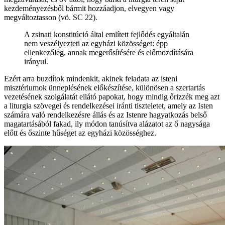
kezdeményezésből bármit hozzáadjon, elvegyen vagy
megváltoztasson (vö. SC 22).
A zsinati konstitúció által említett fejlődés egyáltalán
nem veszélyezteti az egyházi közösséget: épp
ellenkezőleg, annak megerősítésére és előmozdítására
irányul.
Ezért arra buzdítok mindenkit, akinek feladata az isteni
misztériumok ünneplésének előkészítése, különösen a szertartás
vezetésének szolgálatát ellátó papokat, hogy mindig őrizzék meg azt
a liturgia szövegei és rendelkezései iránti tiszteletet, amely az Isten
számára való rendelkezésre állás és az Istenre hagyatkozás belső
magatartásából fakad, ily módon tanúsítva alázatot az ő nagysága
előtt és őszinte hűséget az egyházi közösséghez.