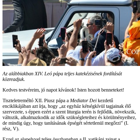
Az alábbiakban XIV. Leó pápa teljes katekézisének fordítását
közreadjuk.
Kedves testvéreim, jó napot kívánok! Isten hozott benneteket!
Tiszteletreméltó XII. Piusz pápa a
Mediator Dei
kezdetű
enciklikájában azt írja, hogy „az egyház kétségkívül tagjainak élő
szervezete, s éppen ezért a szent liturgia terén is fejlődik, növekszik,
változik, alkalmazkodik az idők szükségleteihez és körülményeihez,
de mindig úgy, hogy tanításának épségét sértetlenül megőrzi” (I.
rész, V).
Ezzel az alapelvvel teljes összhangban a II. vatikáni zsinat a