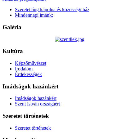
Szeretetláng kápolna és közösségi ház
Mindennapi imánk:
Galéria
Kultúra
Képzőművészet
Irodalom
Érdekességek
Imádságok hazánkért
Imádságok hazánkért
Szent István országáért
Szeretet történetek
Szeretet történetek