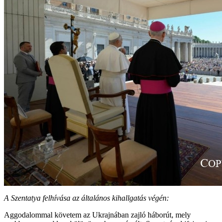
A Szentatya felhívása az általános kihallgatás végén:
Aggodalommal követem az Ukrajnában zajló háborút, mely