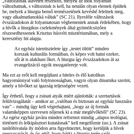
„változásnak alávetett részektől, melyek az idők folyamán
változhatnak, s változniuk is kell, ha netalán olyan elemek épültek
be, melyek a liturgia benső természetének kevésbé felelnek meg,
vagy alkalmatlanokká váltak” (SC 21). Ilyesféle változások
évszázadokon át folyamatosan végbementek annak érdekében, hogy
a hívők a liturgikus cselekmények által gyümölcsözően
részesedhessenek Krisztus húsvéti misztériumában, mely a
keresztény hit alapja.
Az egyház istentisztelete így „testet öltött” minden
korszak kulturális formáiban, és képes volt hatni ezekre,
sőt át is alakítani őket. A liturgia így évszázadokon át az
evangelizáció egyik mozgatóereje volt.
Ma ezt az erőt kell megújítani a hiteles és élő katolikus
hagyománnyal való folytonosságban, vagyis olyan dinamika szerint,
amely a hívőket az igazság teljességére vezeti.
Így érthető, hogy a zsinati atyák miért ajánlották: a szertartások
felülvizsgálatát – amikor az „valóban és biztosan az egyház hasznára
van” – mindig úgy kell végrehajtani, „hogy az új formák
valamiképpen szervesen nőjenek ki a már meglévőkből” (SC 23).
Az egész egyház javára minden reformot mindig „alapos teológiai,
történeti és lelkipásztori kutatásnak” kell megelőznie (uo.). A zsinat
tanítóhivatala ily módon arra figyelmeztet, hogy kerüljük a hívek
megzavarását, és óv attól, hogy bárki a liturgia terén saját