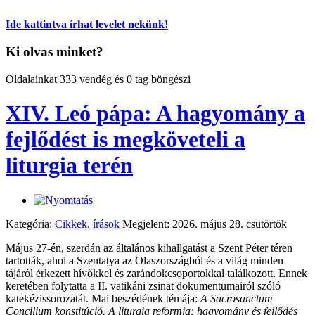
Ide kattintva írhat levelet nekünk!
Ki olvas minket?
Oldalainkat 333 vendég és 0 tag böngészi
XIV. Leó pápa: A hagyomány a
fejlődést is megköveteli a
liturgia terén
Kategória:
Cikkek, írások
Megjelent: 2026. május 28. csütörtök
Május 27-én, szerdán az általános kihallgatást a Szent Péter téren
tartották, ahol a Szentatya az Olaszországból és a világ minden
tájáról érkezett hívőkkel és zarándokcsoportokkal találkozott. Ennek
keretében folytatta a II. vatikáni zsinat dokumentumairól szóló
katekézissorozatát. Mai beszédének témája:
A Sacrosanctum
Concilium konstitúció. A liturgia reformja: hagyomány és fejlődés