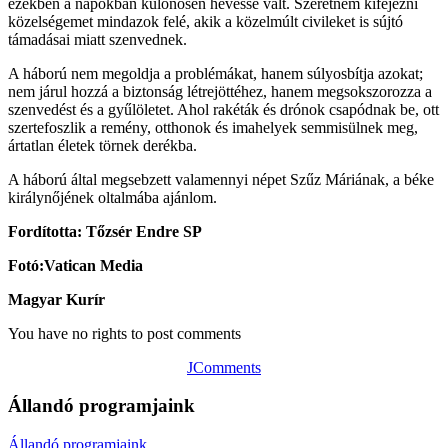
ezekben a napokban különösen hevessé vált. Szeretném kifejezni
közelségemet mindazok felé, akik a közelmúlt civileket is sújtó
támadásai miatt szenvednek.
A háború nem megoldja a problémákat, hanem súlyosbítja azokat;
nem járul hozzá a biztonság létrejöttéhez, hanem megsokszorozza a
szenvedést és a gyűlöletet. Ahol rakéták és drónok csapódnak be, ott
szertefoszlik a remény, otthonok és imahelyek semmisülnek meg,
ártatlan életek törnek derékba.
A háború által megsebzett valamennyi népet Szűz Máriának, a béke
királynőjének oltalmába ajánlom.
Fordította: Tőzsér Endre SP
Fotó:Vatican Media
Magyar Kurír
You have no rights to post comments
JComments
Állandó programjaink
Állandó programjaink