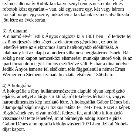
számos alternatív Rubik-kocka-versenyt rendeznek emberek és
robotok közt egyaránt – van, aki egyszerre egy, két vagy három
kockát pörget egyszerre, miközben a kockának számos alváltozata
jött létre az évek során.
3) A dinamó
A dinamó elvét Jedlik Ányos dolgozta ki a 1861-ben – ő fedezte fel
az öngerjesztés jelenségét az elektromos gépekben, ez pedig
lehetővé tette az elektromos áram hatékonyabb előállítását. A
találmány lett az alapja a modern villamosenergia-termelésnek. Bár
sokáig nem kapott nemzetközi elismerést, munkája úttörő volt, és az
ipari forradalom egyik fontos eszközévé vált. És bár a dinamóelvet
Jedlik Ányos ismerte fel elsőként, tőle függetlenül a német Ernst
Werner von Siemens szabadalmaztatta elsőként 1866-ban.
4) A holográfia
A holográfia a fény hullámtermészetén alapuló olyan képrögzítő
eljárás, amellyel a tárgy struktúrájáról tökéletes térhatású, vagyis
háromdimenziós kép hozható létre. A holográfiát Gábor Dénes brit
állampolgárságú magyar fizikus találta fel 1947-ben. Ezzel a képek
rögzítésének egy olyan módját fedezte fel, ami több információ
visszaadását tette lehetővé, mint bármelyik addig ismert eljárás.
Gábor Dénes a holográfia kidolgozásáért 1971-ben fizikai Nobel-
díjat kapott.