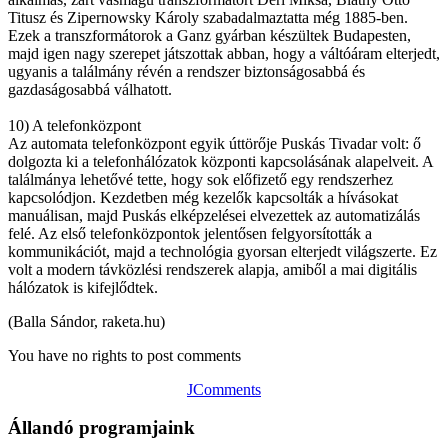
Titusz és Zipernowsky Károly szabadalmaztatta még 1885-ben.
Ezek a transzformátorok a Ganz gyárban készültek Budapesten,
majd igen nagy szerepet játszottak abban, hogy a váltóáram elterjedt,
ugyanis a találmány révén a rendszer biztonságosabbá és
gazdaságosabbá válhatott.
10) A telefonközpont
Az automata telefonközpont egyik úttörője Puskás Tivadar volt: ő
dolgozta ki a telefonhálózatok központi kapcsolásának alapelveit. A
találmánya lehetővé tette, hogy sok előfizető egy rendszerhez
kapcsolódjon. Kezdetben még kezelők kapcsolták a hívásokat
manuálisan, majd Puskás elképzelései elvezettek az automatizálás
felé. Az első telefonközpontok jelentősen felgyorsították a
kommunikációt, majd a technológia gyorsan elterjedt világszerte. Ez
volt a modern távközlési rendszerek alapja, amiből a mai digitális
hálózatok is kifejlődtek.
(Balla Sándor, raketa.hu)
You have no rights to post comments
JComments
Állandó programjaink