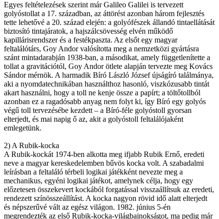
Egyes feltételezések szerint már Galileo Galilei is tervezett
golyóstollat a 17. században, az áttörést azonban három fejlesztés
tette lehetővé a 20. század elején: a golyófészek állandó tintaellátását
biztosító tintajáratok, a hajszálcsövesség elvén működő
kapillárisrendszer és a festékpaszta. Az elsőt egy magyar
feltalálótárs, Goy Andor valósította meg a nemzetközi gyártásra
szánt mintadarabján 1938-ban, a másodikat, amely függetlenítette a
tollat a gravitációtól, Goy Andor ötlete alapján tervezte meg Kovács
Sándor mérnök. A harmadik Bíró László József újságíró találmánya,
aki a nyomdatechnikában használthoz hasonló, viszkózusabb tintát
akart használni, hogy a toll ne kenje össze a papírt; a töltőtollból
azonban ez a ragadósabb anyag nem folyt ki, így Bíró egy golyós
végű toll tervezésébe kezdett – a Bíró-féle golyóstoll gyorsan
elterjedt, és mai napig ő az, akit a golyóstoll feltalálójaként
emlegetünk.
2) A Rubik-kocka
A Rubik-kockát 1974-ben alkotta meg ifjabb Rubik Ernő, eredeti
neve a magyar kereskedelemben bűvös kocka volt. A szabadalmi
leírásban a feltaláló térbeli logikai játékként nevezte meg a
mechanikus, egyéni logikai játékot, amelynek célja, hogy egy
előzetesen összekevert kockából forgatással visszaállítsuk az eredeti,
rendezett színösszeállítást. A kocka nagyon rövid idő alatt elterjedt
és népszerűvé vált az egész világon. 1982. június 5-én
megrendezték az első Rubik-kocka-világbajnokságot, ma pedig már