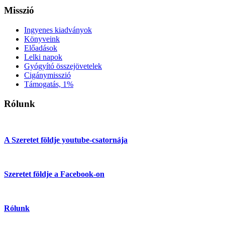
Misszió
Ingyenes kiadványok
Könyveink
Előadások
Lelki napok
Gyógyító összejövetelek
Cigánymisszió
Támogatás, 1%
Rólunk
A Szeretet földje youtube-csatornája
Szeretet földje a Facebook-on
Rólunk