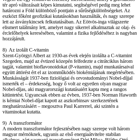
tér apró változásait képes kimutatni, segítségével pedig meg lehet
határozni a Föld különböző pontjain a sűrűségkülönbségeket. Az
eszközt főként geofizikai kutatásokban használták, és nagy szerepe
lett az ásványkincsek felkutatásában. Az Eötvös-inga világszerte
elismert találmány lett, amelyet nagy sikerrel alkalmaztak az olaj- és
érclelőhelyek keresésében, valamint a fizika fejlődéséhez is nagyban
hozzájárult.
8) Az izolált C-vitamin
Szent-Györgyi Albert az 1930-as évek elején izolálta a C-vitamint
Szegeden, majd az évtized közepén felfedezte a citrátciklus három
tagját, valamint bioflavonoidokat (P-vitamin), majd munkatársaival
együtt áttörést ért el az izomműködés biokémiájának megértésében.
Munkásságát 1937-ben fiziológiai és orvostudományi Nobel-díjjal
ismerték el – érdekesség, hogy ő volt az egyetlen olyan magyar
Nobel-díjas, aki magyarországi kutatásaiért kapta meg a rangos
kitüntetést. Ugyancsak ebben az évben, 1937-ben Norman Haworth
is kémiai Nobel-díjat kapott az aszkorbinsav szerkezetének
meghatározásáért – megosztva Paul Karrerrel, aki szintén a
vitaminokat kutatta.
9) A transzformátor
A modern transzformátor fejlesztésében nagy szerepe volt három
magyar mérnöknek, ugyanis az első energiaátvitelre stabilan
alkalmas, zárt vasmagú transzformátort Déri Miksa, Bláthy Ottó