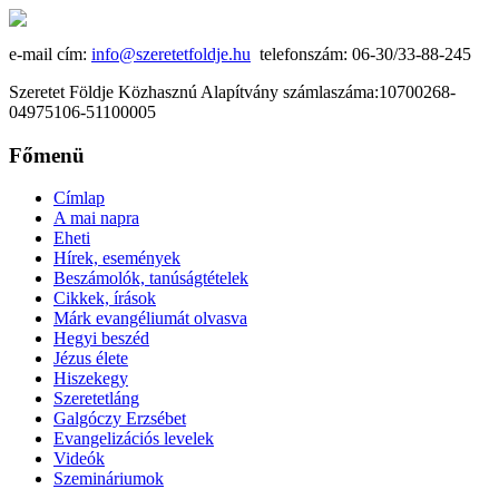
e-mail cím:
info@szeretetfoldje.hu
telefonszám: 06-30/33-88-245
Szeretet Földje Közhasznú Alapítvány számlaszáma:10700268-
04975106-51100005
Főmenü
Címlap
A mai napra
Eheti
Hírek, események
Beszámolók, tanúságtételek
Cikkek, írások
Márk evangéliumát olvasva
Hegyi beszéd
Jézus élete
Hiszekegy
Szeretetláng
Galgóczy Erzsébet
Evangelizációs levelek
Videók
Szemináriumok