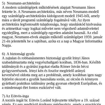
5) Neumann-architektúra
A modern számítógépek működésének alapjait Neumann János
fektette le. A Neumann-architektúra, más néven Neumann-modell
egy számítógép-architektúrára kidolgozott modell 1945-ből, amely
mára a tárolt programú számítógép fogalmává vált. Az ilyen
architektúra legfontosabb tulajdonsága, hogy utasításkód kiolvasása
és aritmetikai vagy logikai művelet nem végezhető adatművelettel
egyidejűleg, mert a számítógép egyetlen adatsínt használ. Az első
magyar, Neumann-elvek alapján működő számítógépet 1959. január
21-én jelentették be a sajtóban, azóta ez a nap a Magyar Informatika
Napja.
6) A biztonsági gyufa
A zajtalan és robbanásmentes biztonsági gyufát Irinyi János
szabadalmaztatta még vegyészhallgató korában, 1836-ban. Később
találmányát és a gyártási jogokat eladta Rómer István bécsi
gyógyszerésznek. Irinyi kén és foszfor megfelelő arányú
keverésével oldotta meg azt a problémát, amely korábban igen nagy
fejtörést okozott a gyufák használata során, az olcsón és könnyen
gyártható praktikus találmány pedig gyorsan elterjedt Európában, és
a mindennapi élet fontos eszközévé vált.
7) Az Eötvös-inga
A torziós ingát br. Eötvös Loránd fejlesztette tökélyre a 19. század
végén. Ez egy rendkívül érzékeny mérőeszköz, amely a gravitációs