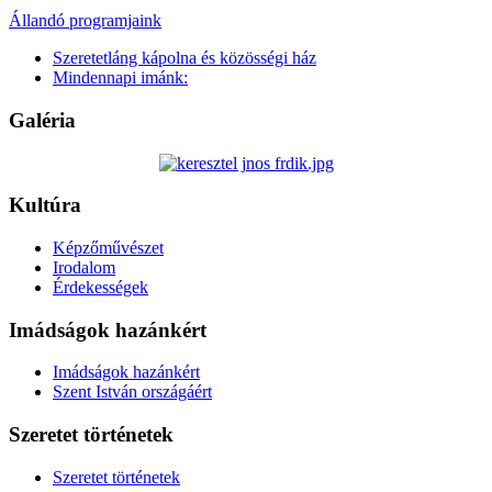
Állandó programjaink
Szeretetláng kápolna és közösségi ház
Mindennapi imánk:
Galéria
Kultúra
Képzőművészet
Irodalom
Érdekességek
Imádságok hazánkért
Imádságok hazánkért
Szent István országáért
Szeretet történetek
Szeretet történetek