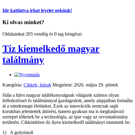
Ide kattintva írhat levelet nekünk!
Ki olvas minket?
Oldalainkat 205 vendég és 0 tag böngészi
Tíz kiemelkedő magyar
találmány
Kategória:
Cikkek, írások
Megjelent: 2026. május 29. péntek
Hála a híres magyar találékonyságnak világunk számos olyan
felfedezéssel és találmánnyal gazdagodott, amely alapjaiban formálta
át a mindennapi életünket. Ezek az innovációk nemcsak saját
korukban jelentettek áttörést, hanem gyakran ma is meghatározó
szerepet töltenek be a technológia, az ipar vagy az orvostudomány
területén. Cikkünkben tíz ilyen kiemelkedő találmányt mutatunk be.
1) A golyóstoll