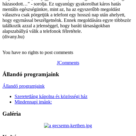
házasodott…” - sorolja. Ez ugyanúgy gyakorolhat káros hatás
mentális egészségünkre, mint az, ha az egyszerűbb megoldást
választva csak pörgetjük a telefont egy hosszú nap után ahelyett,
hogy egymással beszélgetnénk. Ennek megoldására egyre többször
találkozik azzal a jelenséggel, hogy baráti társaságokban
alapszabállyá válik a telefonok félretétele.
(divany.hu)
You have no rights to post comments
JComments
Állandó programjaink
Állandó programjaink
Szeretetláng kápolna és közösségi ház
Mindennapi imánk:
Galéria