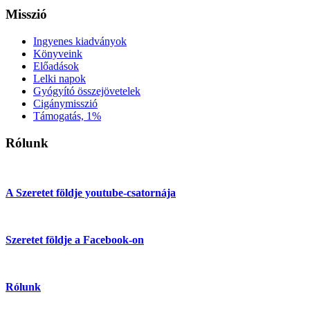
Misszió
Ingyenes kiadványok
Könyveink
Előadások
Lelki napok
Gyógyító összejövetelek
Cigánymisszió
Támogatás, 1%
Rólunk
A Szeretet földje youtube-csatornája
Szeretet földje a Facebook-on
Rólunk