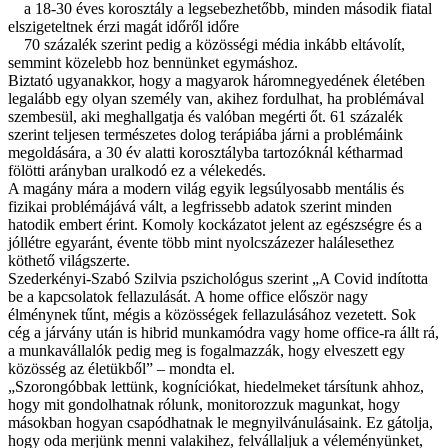
a 18-30 éves korosztály a legsebezhetőbb, minden második fiatal
elszigeteltnek érzi magát időről időre
70 százalék szerint pedig a közösségi média inkább eltávolít,
semmint közelebb hoz bennünket egymáshoz.
Biztató ugyanakkor, hogy a magyarok háromnegyedének életében
legalább egy olyan személy van, akihez fordulhat, ha problémával
szembesül, aki meghallgatja és valóban megérti őt. 61 százalék
szerint teljesen természetes dolog terápiába járni a problémáink
megoldására, a 30 év alatti korosztályba tartozóknál kétharmad
fölötti arányban uralkodó ez a vélekedés.
A magány mára a modern világ egyik legsúlyosabb mentális és
fizikai problémájává vált, a legfrissebb adatok szerint minden
hatodik embert érint. Komoly kockázatot jelent az egészségre és a
jóllétre egyaránt, évente több mint nyolcszázezer halálesethez
köthető világszerte.
Szederkényi-Szabó Szilvia pszichológus szerint „A Covid indította
be a kapcsolatok fellazulását. A home office először nagy
élménynek tűnt, mégis a közösségek fellazulásához vezetett. Sok
cég a járvány után is hibrid munkamódra vagy home office-ra állt rá,
a munkavállalók pedig meg is fogalmazzák, hogy elveszett egy
közösség az életükből” – mondta el.
„Szorongóbbak lettünk, kogníciókat, hiedelmeket társítunk ahhoz,
hogy mit gondolhatnak rólunk, monitorozzuk magunkat, hogy
másokban hogyan csapódhatnak le megnyilvánulásaink. Ez gátolja,
hogy oda merjünk menni valakihez, felvállaljuk a véleményünket,