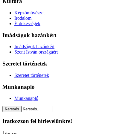
Kultúra
Képzőművészet
Irodalom
Érdekességek
Imádságok hazánkért
Imádságok hazánkért
Szent István országáért
Szeretet történetek
Szeretet történetek
Munkanapló
Munkanapló
Iratkozzon fel hírlevelünkre!