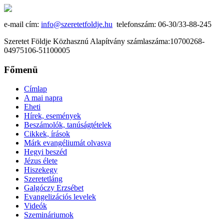
e-mail cím:
info@szeretetfoldje.hu
telefonszám: 06-30/33-88-245
Szeretet Földje Közhasznú Alapítvány számlaszáma:10700268-
04975106-51100005
Főmenü
Címlap
A mai napra
Eheti
Hírek, események
Beszámolók, tanúságtételek
Cikkek, írások
Márk evangéliumát olvasva
Hegyi beszéd
Jézus élete
Hiszekegy
Szeretetláng
Galgóczy Erzsébet
Evangelizációs levelek
Videók
Szemináriumok