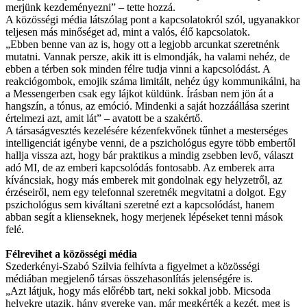
merjünk kezdeményezni” – tette hozzá.
A közösségi média látszólag pont a kapcsolatokról szól, ugyanakkor
teljesen más minőséget ad, mint a valós, élő kapcsolatok.
„Ebben benne van az is, hogy ott a legjobb arcunkat szeretnénk
mutatni. Vannak persze, akik itt is elmondják, ha valami nehéz, de
ebben a térben sok minden félre tudja vinni a kapcsolódást. A
reakciógombok, emojik száma limitált, nehéz úgy kommunikálni, ha
a Messengerben csak egy lájkot küldünk. Írásban nem jön át a
hangszín, a tónus, az emóció. Mindenki a saját hozzáállása szerint
értelmezi azt, amit lát” – avatott be a szakértő.
A társaságvesztés kezelésére kézenfekvőnek tűnhet a mesterséges
intelligenciát igénybe venni, de a pszichológus egyre több embertől
hallja vissza azt, hogy bár praktikus a mindig zsebben levő, választ
adó MI, de az emberi kapcsolódás fontosabb. Az emberek arra
kíváncsiak, hogy más emberek mit gondolnak egy helyzetről, az
érzéseiről, nem egy telefonnal szeretnék megvitatni a dolgot. Egy
pszichológus sem kiváltani szeretné ezt a kapcsolódást, hanem
abban segít a klienseknek, hogy merjenek lépéseket tenni mások
felé.
Félrevihet a közösségi média
Szederkényi-Szabó Szilvia felhívta a figyelmet a közösségi
médiában megjelenő társas összehasonlítás jelenségére is.
„Azt látjuk, hogy más előrébb tart, neki sokkal jobb. Micsoda
helyekre utazik, hány gyereke van, már megkérték a kezét, meg is