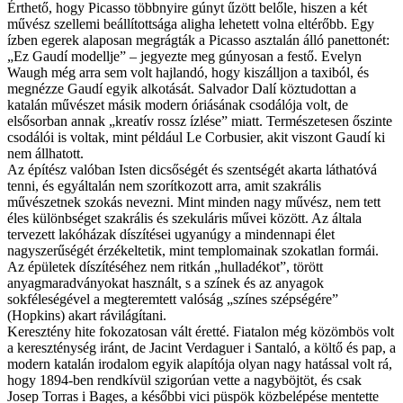
Érthető, hogy Picasso többnyire gúnyt űzött belőle, hiszen a két
művész szellemi beállítottsága aligha lehetett volna eltérőbb. Egy
ízben egerek alaposan megrágták a Picasso asztalán álló panettonét:
„Ez Gaudí modellje” – jegyezte meg gúnyosan a festő. Evelyn
Waugh még arra sem volt hajlandó, hogy kiszálljon a taxiból, és
megnézze Gaudí egyik alkotását. Salvador Dalí köztudottan a
katalán művészet másik modern óriásának csodálója volt, de
elsősorban annak „kreatív rossz ízlése” miatt. Természetesen őszinte
csodálói is voltak, mint például Le Corbusier, akit viszont Gaudí ki
nem állhatott.
Az építész valóban Isten dicsőségét és szentségét akarta láthatóvá
tenni, és egyáltalán nem szorítkozott arra, amit szakrális
művészetnek szokás nevezni. Mint minden nagy művész, nem tett
éles különbséget szakrális és szekuláris művei között. Az általa
tervezett lakóházak díszítései ugyanúgy a mindennapi élet
nagyszerűségét érzékeltetik, mint templomainak szokatlan formái.
Az épületek díszítéséhez nem ritkán „hulladékot”, törött
anyagmaradványokat használt, s a színek és az anyagok
sokféleségével a megteremtett valóság „színes szépségére”
(Hopkins) akart rávilágítani.
Keresztény hite fokozatosan vált éretté. Fiatalon még közömbös volt
a kereszténység iránt, de Jacint Verdaguer i Santaló, a költő és pap, a
modern katalán irodalom egyik alapítója olyan nagy hatással volt rá,
hogy 1894-ben rendkívül szigorúan vette a nagyböjtöt, és csak
Josep Torras i Bages, a későbbi vici püspök közbelépése mentette