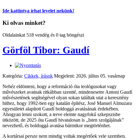
Ide kattintva írhat levelet nekünk!
Ki olvas minket?
Oldalainkat 518 vendég és 0 tag böngészi
Görföl Tibor: Gaudí
Kategória:
Cikkek, írások
Megjelent: 2026. július 05. vasárnap
Nehéz eldönteni, hogy a reformáció óta teológusokat vagy
művészeket avatnak ritkábban szentté, mindenesetre Antoni Gaudí
művészetének segítségével olyan sokan találtak utat a keresztény
hithez, hogy 1992-ben egy katalán építész, José Manuel Almuzara
egyesületet alapított Gaudí boldoggá avatásának érdekében.
Ahogyan lenni szokott, a terve eleinte nagyfokú szkepszisbe
ütközött, de 2025 óta Gaudí hivatalosan is „Isten szolgájának”
nevezhető, és boldoggá avatása bármikor megtörténhet.
A kortársai persze nem mindig voltak megértőek vele szemben.