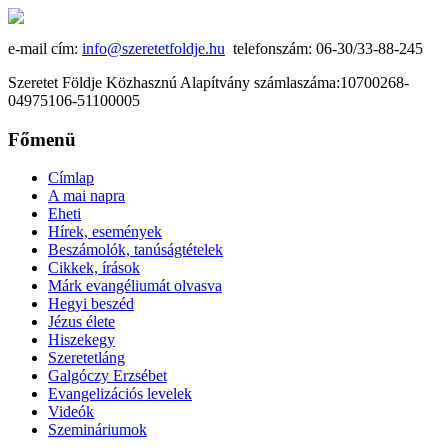
e-mail cím:
info@szeretetfoldje.hu
telefonszám: 06-30/33-88-245
Szeretet Földje Közhasznú Alapítvány számlaszáma:10700268-
04975106-51100005
Főmenü
Címlap
A mai napra
Eheti
Hírek, események
Beszámolók, tanúságtételek
Cikkek, írások
Márk evangéliumát olvasva
Hegyi beszéd
Jézus élete
Hiszekegy
Szeretetláng
Galgóczy Erzsébet
Evangelizációs levelek
Videók
Szemináriumok