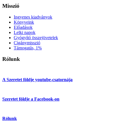
Misszió
Ingyenes kiadványok
Könyveink
Előadások
Lelki napok
Gyógyító összejövetelek
Cigánymisszió
Támogatás, 1%
Rólunk
A Szeretet földje youtube-csatornája
Szeretet földje a Facebook-on
Rólunk