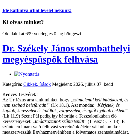
Ide kattintva írhat levelet nekünk!
Ki olvas minket?
Oldalainkat 699 vendég és 0 tag böngészi
Dr. Székely János szombathelyi
megyéspüspök felhvása
Kategória:
Cikkek, írások
Megjelent: 2026. július 07. kedd
Kedves Testvérek!
Az Úr Jézus arra tanít minket, hogy „
szüntelenül kell imádkozni, és
nem szabad belefáradni
” (Lk 18,1). Azt mondta: „
Kérjetek, és
kaptok, keressetek és találtok, zörgessetek, és ajtót nyitnak nektek!”
(Lk 11,9) Szent Pál pedig így bátorítja a Tesszalonikában élő
keresztényeket: „
Imádkozzatok szüntelenül
!” (1Tessz 5,17-18). E
szüntelen imára való felhívást szeretnénk életre váltani, amikor
megszervezzük Egyházmegyénkben a folyamatos szentségimádást.