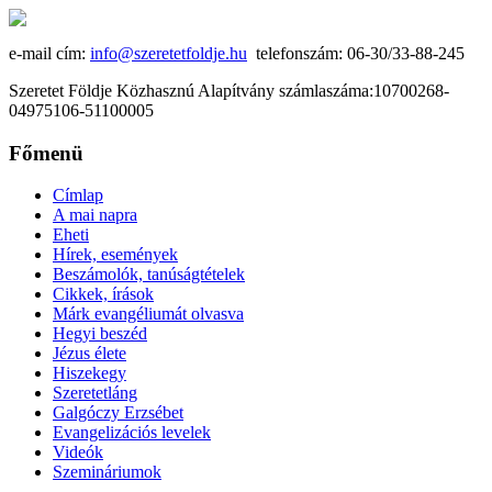
e-mail cím:
info@szeretetfoldje.hu
telefonszám: 06-30/33-88-245
Szeretet Földje Közhasznú Alapítvány számlaszáma:10700268-
04975106-51100005
Főmenü
Címlap
A mai napra
Eheti
Hírek, események
Beszámolók, tanúságtételek
Cikkek, írások
Márk evangéliumát olvasva
Hegyi beszéd
Jézus élete
Hiszekegy
Szeretetláng
Galgóczy Erzsébet
Evangelizációs levelek
Videók
Szemináriumok