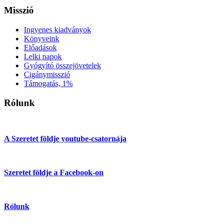
Misszió
Ingyenes kiadványok
Könyveink
Előadások
Lelki napok
Gyógyító összejövetelek
Cigánymisszió
Támogatás, 1%
Rólunk
A Szeretet földje youtube-csatornája
Szeretet földje a Facebook-on
Rólunk