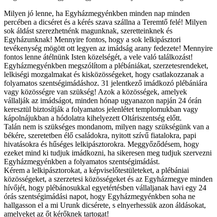
Milyen jó lenne, ha Egyházmegyénkben minden nap minden
percében a dicséret és a kérés szava szállna a Teremtő felé! Milyen
sok áldást szerezhetnénk magunknak, szeretteinknek és
Egyházunknak! Mennyire fontos, hogy a sok lelkipásztori
tevékenység mögött ott legyen az imádság arany fedezete! Mennyire
fontos lenne átélnünk Isten közelségét, a vele való találkozást!
Egyházmegyénkben megszólítom a plébániákat, szerzetesrendeket,
lelkiségi mozgalmakat és kisközösségeket, hogy csatlakozzanak a
folyamatos szentségimádáshoz. 31 jelentkező imádkozó plébániára
vagy közösségre van szükség! Azok a közösségek, amelyek
vállalják az imádságot, minden hónap ugyanazon napján 24 órán
keresztül biztosítják a folyamatos jelenlétet templomukban vagy
kápolnájukban a hódolatra kihelyezett Oltáriszentség előtt.
Talán nem is szükséges mondanom, milyen nagy szükségünk van a
békére, szeretetben élő családokra, nyitott szívű fiatalokra, papi
hivatásokra és hűséges lelkipásztorokra. Meggyőződésem, hogy
ezeket mind ki tudjuk imádkozni, ha sikeresen meg tudjuk szervezni
Egyházmegyénkben a folyamatos szentségimádást.
Kérem a lelkipásztorokat, a képviselőtestületeket, a plébániai
közösségeket, a szerzetesi közösségeket és az Egyházmegye minden
hívőjét, hogy plébánosukkal egyetértésben vállaljanak havi egy 24
órás szentségimádási napot, hogy Egyházmegyénkben soha ne
hallgasson el a mi Urunk dicsérete, s elnyerhessük azon áldásokat,
amelyeket az őt kérőknek tartogat!