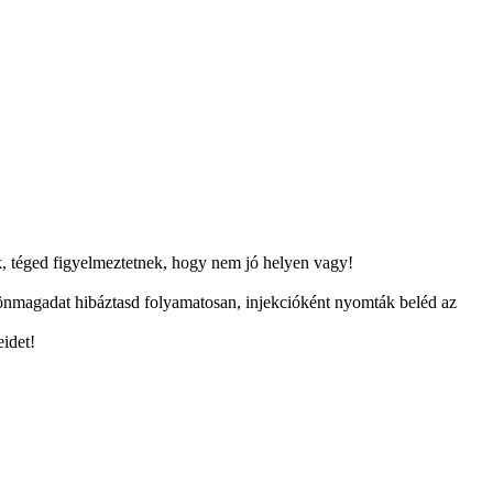
ak, téged figyelmeztetnek, hogy nem jó helyen vagy!
gy önmagadat hibáztasd folyamatosan, injekcióként nyomták beléd az
eidet!