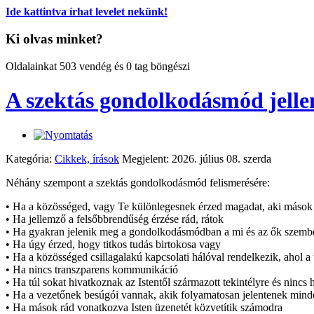
Ide kattintva írhat levelet nekünk!
Ki olvas minket?
Oldalainkat 503 vendég és 0 tag böngészi
A szektás gondolkodásmód jell
Kategória:
Cikkek, írások
Megjelent: 2026. július 08. szerda
Néhány szempont a szektás gondolkodásmód felismerésére:
• Ha a közösséged, vagy Te különlegesnek érzed magadat, aki mások fel
• Ha jellemző a felsőbbrendűség érzése rád, rátok
• Ha gyakran jelenik meg a gondolkodásmódban a mi és az ők szembe
• Ha úgy érzed, hogy titkos tudás birtokosa vagy
• Ha a közösséged csillagalakú kapcsolati hálóval rendelkezik, ahol a
• Ha nincs transzparens kommunikáció
• Ha túl sokat hivatkoznak az Istentől származott tekintélyre és nincs
• Ha a vezetőnek besúgói vannak, akik folyamatosan jelentenek mind
• Ha mások rád vonatkozva Isten üzenetét közvetítik számodra