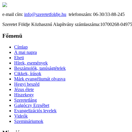
e-mail cím:
info@szeretetfoldje.hu
telefonszám: 06-30/33-88-245
Szeretet Földje Közhasznú Alapítvány számlaszáma:10700268-049
Főmenü
Címlap
A mai napra
Eheti
Hírek, események
Beszámolók, tanúságtételek
Cikkek, írások
Márk evangéliumát olvasva
Hegyi beszéd
Jézus élete
Hiszekegy
Szeretetláng
Galgóczy Erzsébet
Evangelizációs levelek
Videók
Szemináriumok