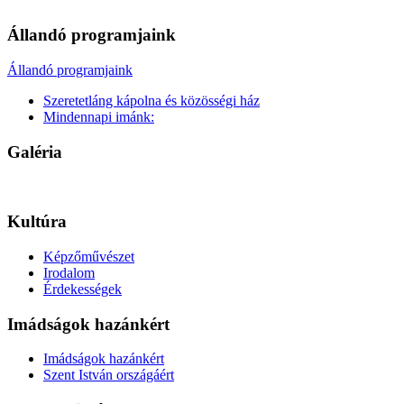
Állandó programjaink
Állandó programjaink
Szeretetláng kápolna és közösségi ház
Mindennapi imánk:
Galéria
Kultúra
Képzőművészet
Irodalom
Érdekességek
Imádságok hazánkért
Imádságok hazánkért
Szent István országáért