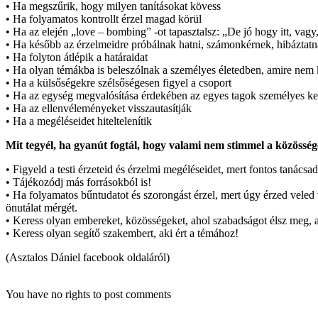
• Ha megszűrik, hogy milyen tanításokat kövess
• Ha folyamatos kontrollt érzel magad körül
• Ha az elején „love – bombing” -ot tapasztalsz: „De jó hogy itt, vagy,
• Ha később az érzelmeidre próbálnak hatni, számonkérnek, hibáztatna
• Ha folyton átlépik a határaidat
• Ha olyan témákba is beleszólnak a személyes életedben, amire nem k
• Ha a külsőségekre szélsőségesen figyel a csoport
• Ha az egység megvalósítása érdekében az egyes tagok személyes ke
• Ha az ellenvéleményeket visszautasítják
• Ha a megéléseidet hiteltelenítik
Mit tegyél, ha gyanút fogtál, hogy valami nem stimmel a közössé
• Figyeld a testi érzeteid és érzelmi megéléseidet, mert fontos tanác
• Tájékozódj más forrásokból is!
• Ha folyamatos bűntudatot és szorongást érzel, mert úgy érzed veled 
önutálat mérgét.
• Keress olyan embereket, közösségeket, ahol szabadságot élsz meg, ah
• Keress olyan segítő szakembert, aki ért a témához!
(Asztalos Dániel facebook oldaláról)
You have no rights to post comments