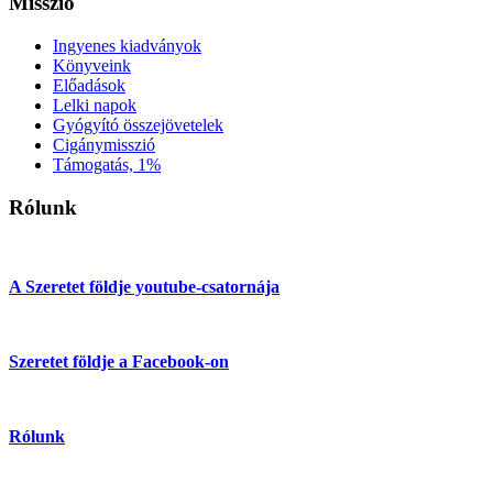
Misszió
Ingyenes kiadványok
Könyveink
Előadások
Lelki napok
Gyógyító összejövetelek
Cigánymisszió
Támogatás, 1%
Rólunk
A Szeretet földje youtube-csatornája
Szeretet földje a Facebook-on
Rólunk