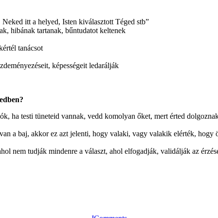
 Neked itt a helyed, Isten kiválasztott Téged stb”
k, hibának tartanak, bűntudatot keltenek
értél tanácsot
zdeményezéseit, képességeit ledarálják
gedben?
sadók, ha testi tüneteid vannak, vedd komolyan őket, mert érted dolgozn
van a baj, akkor ez azt jelenti, hogy valaki, vagy valakik elérték, ho
ol nem tudják mindenre a választ, ahol elfogadják, validálják az érzés