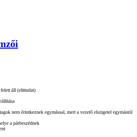
emzői
ett áll (elittudat)
állítása
 tagok nem érintkeznek egymással, mert a vezető elszigetel egymástól
 helye a párbeszédnek
ent