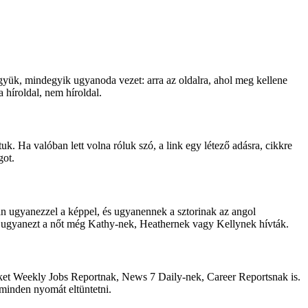
együk, mindegyik ugyanoda vezet: arra az oldalra, ahol meg kellene
 híroldal, nem híroldal.
. Ha valóban lett volna róluk szó, a link egy létező adásra, cikkre
got.
n ugyanezzel a képpel, és ugyanennek a sztorinak az angol
tt ugyanezt a nőt még Kathy-nek, Heathernek vagy Kellynek hívták.
 őket Weekly Jobs Reportnak, News 7 Daily-nek, Career Reportsnak is.
 minden nyomát eltüntetni.