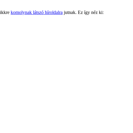
likkre
komolynak látszó híroldalra
jutnak. Ez így néz ki: