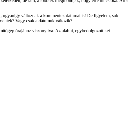
i kételkedett, de lám, a többiek megmondják, hogy erre nincs oka. Arra
slat, ugyanígy változnak a kommentek dátumai is! De figyelem, sok
kommentek? Vagy csak a dátumuk változik?
mítógép órájához viszonyítva. Az alábbi, egybedolgozott két