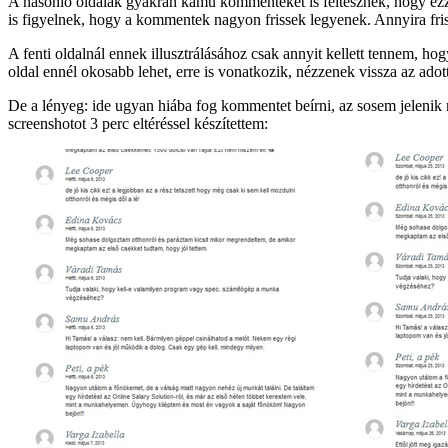
A hasonló oldalak gyakran kamu kommenteket is feltesznek, hogy ezzel 
is figyelnek, hogy a kommentek nagyon frissek legyenek. Annyira fri
A fenti oldalnál ennek illusztrálásához csak annyit kellett tennem, h
oldal ennél okosabb lehet, erre is vonatkozik, nézzenek vissza az ado
De a lényeg: ide ugyan hiába fog kommentet beírni, az sosem jelenik 
screenshotot 3 perc eltéréssel készítettem: