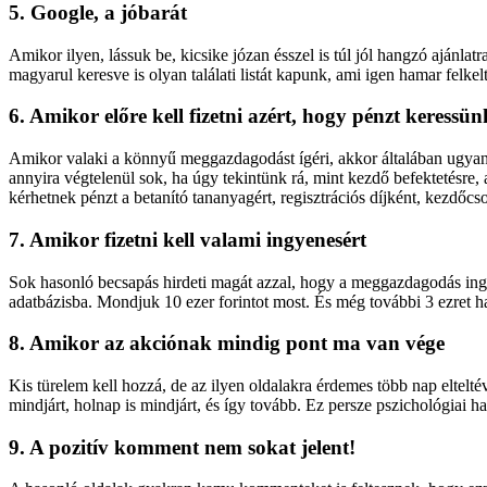
5. Google, a jóbarát
Amikor ilyen, lássuk be, kicsike józan ésszel is túl jól hangzó ajánla
magyarul keresve is olyan találati listát kapunk, ami igen hamar felkel
6. Amikor előre kell fizetni azért, hogy pénzt keressün
Amikor valaki a könnyű meggazdagodást ígéri, akkor általában ugyana
annyira végtelenül sok, ha úgy tekintünk rá, mint kezdő befektetésre,
kérhetnek pénzt a betanító tananyagért, regisztrációs díjként, kezdőcs
7. Amikor fizetni kell valami ingyenesért
Sok hasonló becsapás hirdeti magát azzal, hogy a meggazdagodás ingye
adatbázisba. Mondjuk 10 ezer forintot most. És még további 3 ezret 
8. Amikor az akciónak mindig pont ma van vége
Kis türelem kell hozzá, de az ilyen oldalakra érdemes több nap eltelt
mindjárt, holnap is mindjárt, és így tovább. Ez persze pszichológiai 
9. A pozitív komment nem sokat jelent!