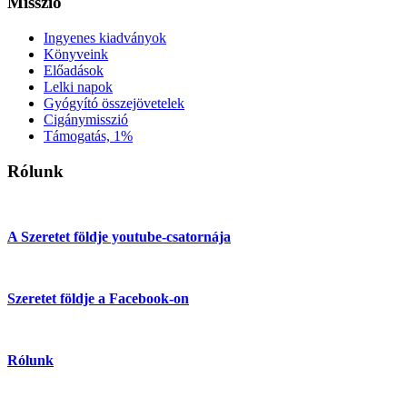
Misszió
Ingyenes kiadványok
Könyveink
Előadások
Lelki napok
Gyógyító összejövetelek
Cigánymisszió
Támogatás, 1%
Rólunk
A Szeretet földje youtube-csatornája
Szeretet földje a Facebook-on
Rólunk