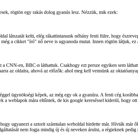
esek, rögtön egy rakás dolog gyanús lesz. Nézzük, mik ezek:
al látszatát kelti, elég rákattintanunk néhány fenti fülre, hogy észrev
még a cikket "író" nő neve is ugyanoda mutat. Innen rögtön látjuk, ez a
 a CNN-en, BBC-n láthattuk. Csakhogy ezt persze egyiken sem láthattuk
rra az oldalra, ahová az előzők: ahol meg kell vennünk az oktatóanya
éggel ügynökségi képek, az még egy ok a gyanúra. A fenti cég korábba
k a weblapok mára eltűntek, de kis google kereséssel kiderül, hogy o
l, hogy ugyanezt a sztorit számtalan weboldal hirdette már. Hívták már
olgáltatását nem fogja mindig új és új neveken árulni, a régieknek pedig