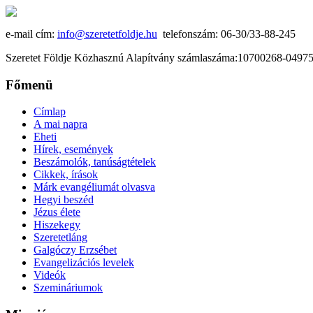
e-mail cím:
info@szeretetfoldje.hu
telefonszám: 06-30/33-88-245
Szeretet Földje Közhasznú Alapítvány számlaszáma:10700268-049
Főmenü
Címlap
A mai napra
Eheti
Hírek, események
Beszámolók, tanúságtételek
Cikkek, írások
Márk evangéliumát olvasva
Hegyi beszéd
Jézus élete
Hiszekegy
Szeretetláng
Galgóczy Erzsébet
Evangelizációs levelek
Videók
Szemináriumok