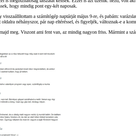
is megbízhatóság látszatát keltsék. Ezzel is azt üzenik: nézd, volt ak
ssek, hogy mindig pont egy-két naposak.
ogy visszaállítottam a számítógép naptárját május 9-re, és pabám: varáz
tt oldalra néhányszor, pár nap eltéréssel, és figyeljék, változnak-e a 
majd meg. Viszont ami fent van, az mindig nagyon friss. Mármint a szá