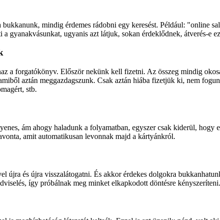
tra bukkanunk, mindig érdemes rádobni egy keresést. Például: "online sa
ti a gyanakvásunkat, ugyanis azt látjuk, sokan érdeklődnek, átverés-e ez,
k
z a forgatókönyv. Először nekünk kell fizetni. Az összeg mindig okos
 amiből aztán meggazdagszunk. Csak aztán hiába fizetjük ki, nem fogunk
omagért, stb.
nes, ám ahogy haladunk a folyamatban, egyszer csak kiderül, hogy egy k
havonta, amit automatikusan levonnak majd a kártyánkról.
ével újra és újra visszalátogatni. És akkor érdekes dolgokra bukkanhatu
hadviselés, így próbálnak meg minket elkapkodott döntésre kényszeríteni