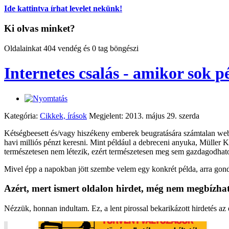
Ide kattintva írhat levelet nekünk!
Ki olvas minket?
Oldalainkat 404 vendég és 0 tag böngészi
Internetes csalás - amikor sok pé
Kategória:
Cikkek, írások
Megjelent: 2013. május 29. szerda
Kétségbeesett és/vagy hiszékeny emberek beugratására számtalan webo
havi milliós pénzt keresni. Mint például a debreceni anyuka, Müller Ka
természetesen nem létezik, ezért természetesen meg sem gazdagodhato
Mivel épp a napokban jött szembe velem egy konkrét példa, arra gondo
Azért, mert ismert oldalon hirdet, még nem megbízha
Nézzük, honnan indultam. Ez, a lent pirossal bekarikázott hirdetés az