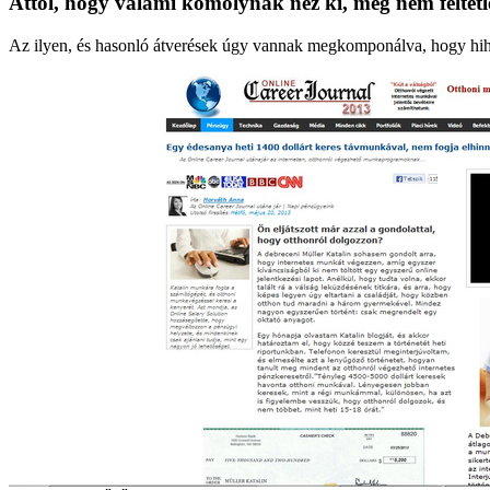
Attól, hogy valami komolynak néz ki, még nem feltétl
Az ilyen, és hasonló átverések úgy vannak megkomponálva, hogy hihető