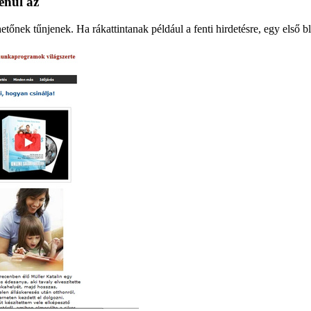
enül az
nek tűnjenek. Ha rákattintanak például a fenti hirdetésre, egy első b