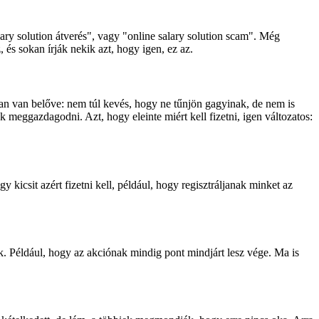
lary solution átverés", vagy "online salary solution scam". Még
 és sokan írják nekik azt, hogy igen, ez az.
an van belőve: nem túl kevés, hogy ne tűnjön gagyinak, de nem is
 meggazdagodni. Azt, hogy eleinte miért kell fizetni, igen változatos:
icsit azért fizetni kell, például, hogy regisztráljanak minket az
nk. Például, hogy az akciónak mindig pont mindjárt lesz vége. Ma is
.