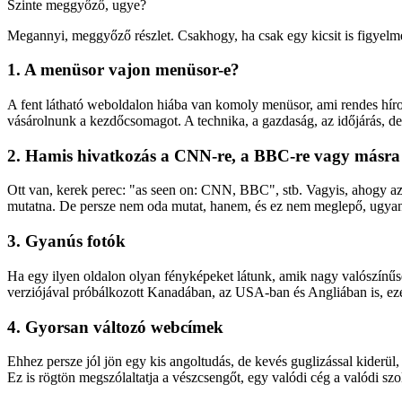
Szinte meggyőző, ugye?
Megannyi, meggyőző részlet. Csakhogy, ha csak egy kicsit is figyelm
1. A menüsor vajon menüsor-e?
A fent látható weboldalon hiába van komoly menüsor, ami rendes hírold
vásárolnunk a kezdőcsomagot. A technika, a gazdaság, az időjárás, de 
2. Hamis hivatkozás a CNN-re, a BBC-re vagy másra
Ott van, kerek perec: "as seen on: CNN, BBC", stb. Vagyis, ahogy azt
mutatna. De persze nem oda mutat, hanem, és ez nem meglepő, ugyana
3. Gyanús fotók
Ha egy ilyen oldalon olyan fényképeket látunk, amik nagy valószínűs
verziójával próbálkozott Kanadában, az USA-ban és Angliában is, eze
4. Gyorsan változó webcímek
Ehhez persze jól jön egy kis angoltudás, de kevés guglizással kiderü
Ez is rögtön megszólaltatja a vészcsengőt, egy valódi cég a valódi sz