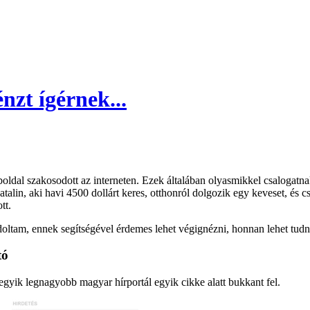
nzt ígérnek...
ldal szakosodott az interneten. Ezek általában olyasmikkel csalogatn
talin, aki havi 4500 dollárt keres, otthonról dolgozik egy keveset, és 
tt.
ltam, ennek segítségével érdemes lehet végignézni, honnan lehet tudni 
tó
 egyik legnagyobb magyar hírportál egyik cikke alatt bukkant fel.