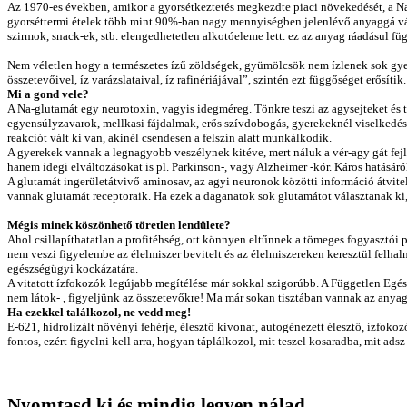
Az 1970-es években, amikor a gyorsétkeztetés megkezdte piaci növekedését, a Na
gyorséttermi ételek több mint 90%-ban nagy mennyiségben jelenlévő anyaggá vált,
szirmok, snack-ek, stb. elengedhetetlen alkotóeleme lett. ez az anyag ráadásul fü
Nem véletlen hogy a természetes ízű zöldségek, gyümölcsök nem ízlenek sok gyer
összetevőivel, íz varázslataival, íz rafinériájával”, szintén ezt függőséget erősítik.
Mi a gond vele?
A Na-glutamát egy neurotoxin, vagyis idegméreg. Tönkre teszi az agysejteket és t
egyensúlyzavarok, mellkasi fájdalmak, erős szívdobogás, gyerekeknél viselkedési 
reakciót vált ki van, akinél csendesen a felszín alatt munkálkodik.
A gyerekek vannak a legnagyobb veszélynek kitéve, mert náluk a vér-agy gát fejl
hanem idegi elváltozásokat is pl. Parkinson-, vagy Alzheimer -kór. Káros hatásáró
A glutamát ingerületátvivő aminosav, az agyi neuronok közötti információ átvitel
vannak glutamát receptoraik. Ha ezek a daganatok sok glutamátot választanak ki,
Mégis minek köszönhető töretlen lendülete?
Ahol csillapíthatatlan a profitéhség, ott könnyen eltűnnek a tömeges fogyasztó
nem veszi figyelembe az élelmiszer bevitelt és az élelmiszereken keresztül felh
egészségügyi kockázatára.
A vitatott ízfokozók legújabb megítélése már sokkal szigorúbb. A Független Egés
nem látok- , figyeljünk az összetevőkre! Ma már sokan tisztában vannak az anyag k
Ha ezekkel találkozol, ne vedd meg!
E-621, hidrolizált növényi fehérje, élesztő kivonat, autogénezett élesztő, ízfoko
fontos, ezért figyelni kell arra, hogyan táplálkozol, mit teszel kosaradba, mit a
Nyomtasd ki és mindig legyen nálad...