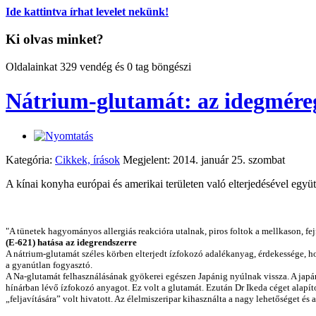
Ide kattintva írhat levelet nekünk!
Ki olvas minket?
Oldalainkat 329 vendég és 0 tag böngészi
Nátrium-glutamát: az idegmére
Kategória:
Cikkek, írások
Megjelent: 2014. január 25. szombat
A kínai konyha európai és amerikai területen való elterjedésével együ
"A tünetek hagyományos allergiás reakcióra utalnak, piros foltok a mellkason, fe
(E-621) hatása az idegrendszerre
A nátrium-glutamát széles körben elterjedt ízfokozó adalékanyag, érdekessége, hogy
a gyanútlan fogyasztó.
A Na-glutamát felhasználásának gyökerei egészen Japánig nyúlnak vissza. A japá
hínárban lévő ízfokozó anyagot. Ez volt a glutamát. Ezután Dr Ikeda céget alapítot
„feljavítására” volt hivatott. Az élelmiszeripar kihasználta a nagy lehetőséget 