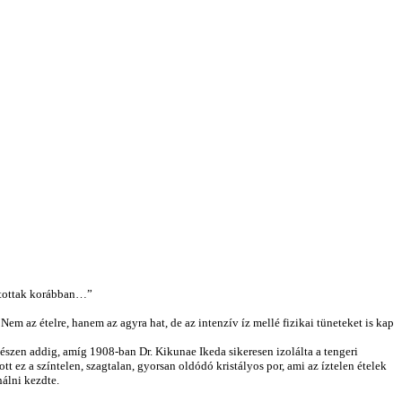
sztottak korábban…”
Nem az ételre, hanem az agyra hat, de az intenzív íz mellé fizikai tüneteket is kap
szen addig, amíg 1908-ban Dr. Kikunae Ikeda sikeresen izolálta a tengeri
t ez a színtelen, szagtalan, gyorsan oldódó kristályos por, ami az íztelen ételek
nálni kezdte.