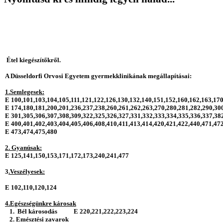
Étel kiegészítőkről.
A Düsseldorfi Orvosi Egyetem gyermekklinikának megállapításai:
1.Semlegesek:
E 100,101,103,104,105,111,121,122,126,130,132,140,151,152,160,162,163,17
E 174,180,181,200,201,236,237,238,260,261,262,263,270,280,281,282,290,30
E 301,305,306,307,308,309,322,325,326,327,331,332,333,334,335,336,337,38
E 400,401,402,403,404,405,406,408,410,411,413,414,420,421,422,440,471,47
E 473,474,475,480
2. Gyanúsak:
E 125,141,150,153,171,172,173,240,241,477
3
.Veszélyesek:
E 102,110,120,124
4.Egészségünkre károsak
1. Bél károsodás E 220,221,222,223,224
2. Emésztési zavarok