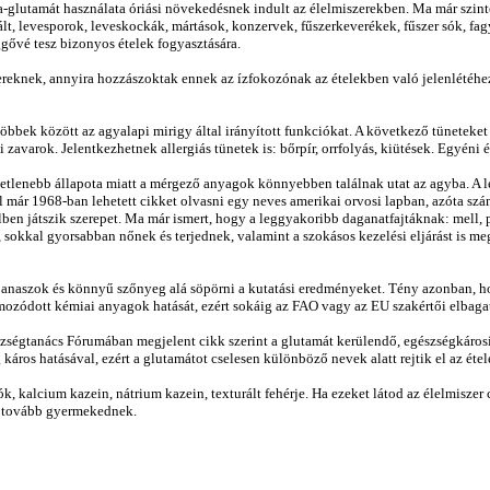
-glutamát használata óriási növekedésnek indult az élelmiszerekben. Ma már szint
 levesporok, leveskockák, mártások, konzervek, fűszerkeverékek, fűszer sók, fagyas
ggővé tesz bizonyos ételek fogyasztására.
eknek, annyira hozzászoktak ennek az ízfokozónak az ételekben való jelenlétéhez.
öbbek között az agyalapi mirigy által irányított funkciókat. A következő tüneteke
zavarok. Jelentkezhetnek allergiás tünetek is: bőrpír, orrfolyás, kiütések. Egyén
etlenebb állapota miatt a mérgező anyagok könnyebben találnak utat az agyba. A l
l már 1968-ban lehetett cikket olvasni egy neves amerikai orvosi lapban, azóta szám
ben játszik szerepet. Ma már ismert, hogy a leggyakoribb daganatfajtáknak: mell, pr
 sokkal gyorsabban nőnek és terjednek, valamint a szokásos kezelési eljárást is me
i panaszok és könnyű szőnyeg alá söpörni a kutatási eredményeket. Tény azonban, 
almozódott kémiai anyagok hatását, ezért sokáig az FAO vagy az EU szakértői elbag
zségtanács Fórumában megjelent cikk szerint a glutamát kerülendő, egészségkárosító
áros hatásával, ezért a glutamátot cselesen különböző nevek alatt rejtik el az éte
zók, kalcium kazein, nátrium kazein, texturált fehérje. Ha ezeket látod az élelmis
dsz tovább gyermekednek.