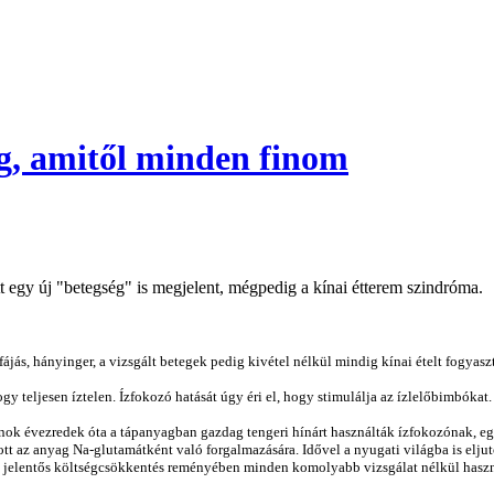
g, amitől minden finom
tt egy új "betegség" is megjelent, mégpedig a kínai étterem szindróma.
jfájás, hányinger, a vizsgált betegek pedig kivétel nélkül mindig kínai ételt fogya
 teljesen íztelen. Ízfokozó hatását úgy éri el, hogy stimulálja az ízlelőbimbókat. 
nok évezredek óta a tápanyagban gazdag tengeri hínárt használták ízfokozónak, egé
t az anyag Na-glutamátként való forgalmazására. Idővel a nyugati világba is eljutot
és a jelentős költségcsökkentés reményében minden komolyabb vizsgálat nélkül hasz