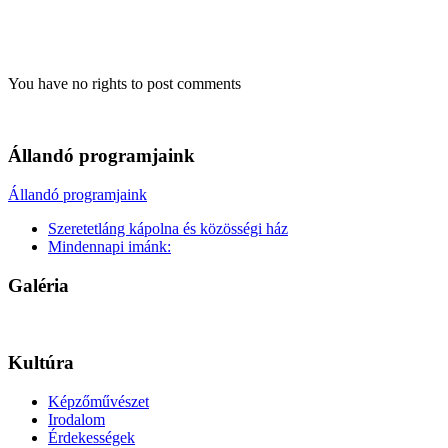
You have no rights to post comments
Állandó programjaink
Állandó programjaink
Szeretetláng kápolna és közösségi ház
Mindennapi imánk:
Galéria
Kultúra
Képzőművészet
Irodalom
Érdekességek