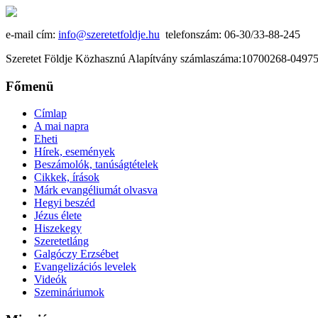
e-mail cím:
info@szeretetfoldje.hu
telefonszám: 06-30/33-88-245
Szeretet Földje Közhasznú Alapítvány számlaszáma:10700268-049
Főmenü
Címlap
A mai napra
Eheti
Hírek, események
Beszámolók, tanúságtételek
Cikkek, írások
Márk evangéliumát olvasva
Hegyi beszéd
Jézus élete
Hiszekegy
Szeretetláng
Galgóczy Erzsébet
Evangelizációs levelek
Videók
Szemináriumok