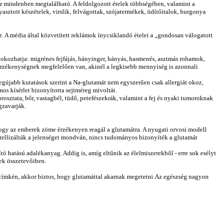
e mindenben megtalálható. A feldolgozott ételek többségében, valamint a
ztott készételek, virslik, felvágottak, szójatermékek, üdítőitalok, burgonya
 A média által közvetített reklámok ínycsiklandó ételei a „gondosan válogatott
t okozhatja: migrénes fejfájás, hányinger, hányás, hasmenés, asztmás rohamok,
i érzékenységnek megfelelően van, akinél a legkisebb mennyiség is azonnali
egújabb kutatások szerint a Na-glutamát nem egyszerűen csak allergiát okoz,
os kísérlet bizonyította sejtméreg mivoltát.
osztata, bőr, vastagbél, tüdő, petefészekrák, valamint a fej és nyaki tumoroknak
gzavarják.
hogy az emberek zöme érzékenyen reagál a glutamátra. A nyugati orvosi modell
atellizálták a jelenséget mondván, nincs tudományos bizonyíték a glutamát
 hatású adalékanyag. Addig is, amíg eltűnik az élelmiszerekből - erre sok esélyt
lek összetevőiben.
zer címkén, akkor biztos, hogy glutamáttal akarnak megetetni.Az egészség nagyon