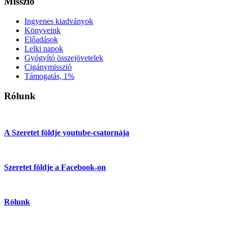
Misszió
Ingyenes kiadványok
Könyveink
Előadások
Lelki napok
Gyógyító összejövetelek
Cigánymisszió
Támogatás, 1%
Rólunk
A Szeretet földje youtube-csatornája
Szeretet földje a Facebook-on
Rólunk