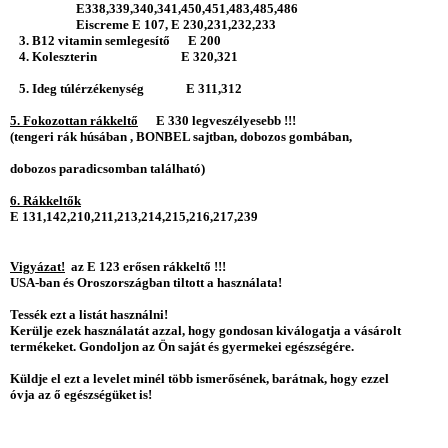
E338,339,340,341,450,451,483,485,486
Eiscreme E 107, E 230,231,232,233
3. B12 vitamin semlegesítő E 200
4. Koleszterin E 320,321
5. Ideg túlérzékenység E 311,312
5. Fokozottan rákkeltő
E 330 legveszélyesebb !!!
(tengeri rák húsában , BONBEL sajtban, dobozos gombában,
dobozos paradicsomban található)
6. Rákkeltők
E 131,142,210,211,213,214,215,216,217,239
Vigyázat!
az E 123 erősen rákkeltő !!!
USA-ban és Oroszországban tiltott a használata!
Tessék ezt a listát használni!
Kerülje ezek használatát azzal, hogy gondosan kiválogatja a vásárolt
termékeket. Gondoljon az Ön saját és gyermekei egészségére.
Küldje el ezt a levelet minél több ismerősének, barátnak, hogy ezzel
óvja az ő egészségüket is!