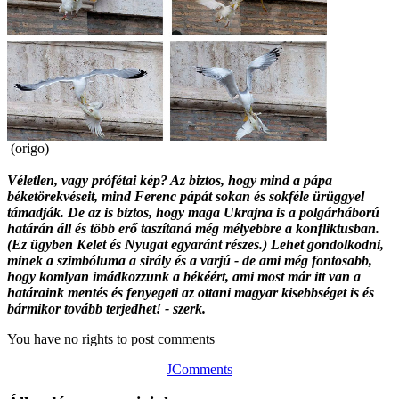
(origo)
Véletlen, vagy prófétai kép? Az biztos, hogy mind a pápa
béketörekvéseit, mind Ferenc pápát sokan és sokféle ürüggyel
támadják. De az is biztos, hogy maga Ukrajna is a polgárháború
határán áll és több erő taszítaná még mélyebbre a konfliktusban.
(Ez ügyben Kelet és Nyugat egyaránt részes.) Lehet gondolkodni,
minek a szimbóluma a sirály és a varjú - de ami még fontosabb,
hogy komlyan imádkozzunk a békéért, ami most már itt van a
határaink mentés és fenyegeti az ottani magyar kisebbséget is és
bármikor tovább terjedhet! - szerk.
You have no rights to post comments
JComments