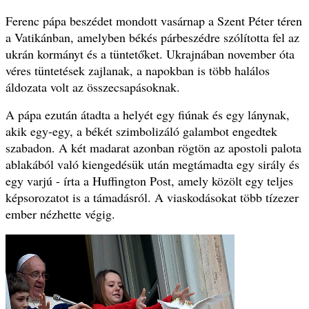
Ferenc pápa beszédet mondott vasárnap a Szent Péter téren
a Vatikánban, amelyben békés párbeszédre szólította fel az
ukrán kormányt és a tüntetőket. Ukrajnában november óta
véres tüntetések zajlanak, a napokban is több halálos
áldozata volt az összecsapásoknak.
A pápa ezután átadta a helyét egy fiúnak és egy lánynak,
akik egy-egy, a békét szimbolizáló galambot engedtek
szabadon. A két madarat azonban rögtön az apostoli palota
ablakából való kiengedésük után megtámadta egy sirály és
egy varjú - írta a Huffington Post
, amely közölt egy teljes
képsorozatot is a támadásról. A viaskodásokat több tízezer
ember nézhette végig.