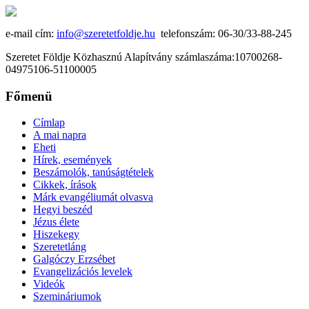
e-mail cím:
info@szeretetfoldje.hu
telefonszám: 06-30/33-88-245
Szeretet Földje Közhasznú Alapítvány számlaszáma:10700268-
04975106-51100005
Főmenü
Címlap
A mai napra
Eheti
Hírek, események
Beszámolók, tanúságtételek
Cikkek, írások
Márk evangéliumát olvasva
Hegyi beszéd
Jézus élete
Hiszekegy
Szeretetláng
Galgóczy Erzsébet
Evangelizációs levelek
Videók
Szemináriumok