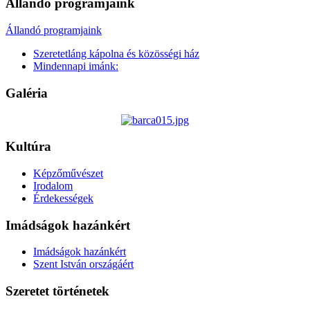
Állandó programjaink
Állandó programjaink
Szeretetláng kápolna és közösségi ház
Mindennapi imánk:
Galéria
Kultúra
Képzőművészet
Irodalom
Érdekességek
Imádságok hazánkért
Imádságok hazánkért
Szent István országáért
Szeretet történetek