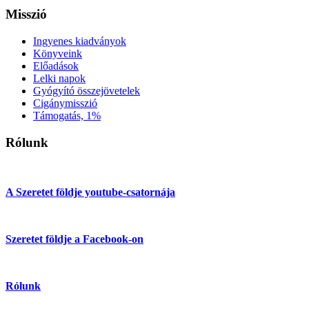
Misszió
Ingyenes kiadványok
Könyveink
Előadások
Lelki napok
Gyógyító összejövetelek
Cigánymisszió
Támogatás, 1%
Rólunk
A Szeretet földje youtube-csatornája
Szeretet földje a Facebook-on
Rólunk