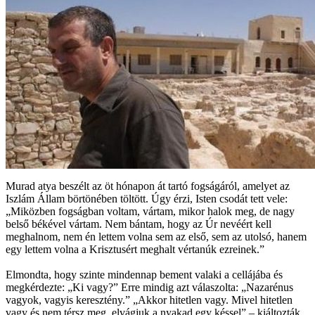
Murad atya beszélt az öt hónapon át tartó fogságáról, amelyet az
Iszlám Állam börtönében töltött. Úgy érzi, Isten csodát tett vele:
„Miközben fogságban voltam, vártam, mikor halok meg, de nagy
belső békével vártam. Nem bántam, hogy az Úr nevéért kell
meghalnom, nem én lettem volna sem az első, sem az utolsó, hanem
egy lettem volna a Krisztusért meghalt vértanúk ezreinek.”
Elmondta, hogy szinte mindennap bement valaki a cellájába és
megkérdezte: „Ki vagy?” Erre mindig azt válaszolta: „Nazarénus
vagyok, vagyis keresztény.” „Akkor hitetlen vagy. Mivel hitetlen
vagy és nem térsz meg, elvágjuk a nyakad egy késsel” – kiáltozták.