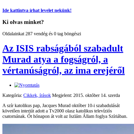
Ide kattintva írhat levelet nekünk!
Ki olvas minket?
Oldalainkat 287 vendég és 0 tag böngészi
Az ISIS rabságából szabadult
Murad atya a fogságról, a
vértanúságról, az ima erejéről
Kategória:
Cikkek, írások
Megjelent: 2015. október 14. szerda
A szír katolikus pap, Jacques Murad október 10-i szabadulását
követően interjút adott a Tv2000 olasz katolikus televíziós
csatornának. Öt hónapon át volt az Iszlám Állam foglya Szíriában.