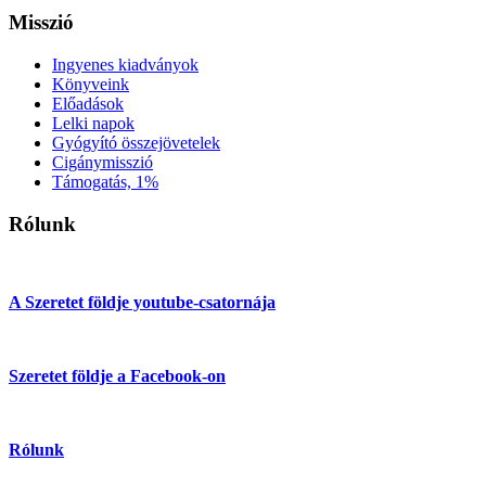
Misszió
Ingyenes kiadványok
Könyveink
Előadások
Lelki napok
Gyógyító összejövetelek
Cigánymisszió
Támogatás, 1%
Rólunk
A Szeretet földje youtube-csatornája
Szeretet földje a Facebook-on
Rólunk