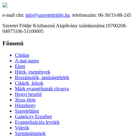
e-mail cím:
info@szeretetfoldje.hu
telefonszám: 06-30/33-88-245
Szeretet Földje Közhasznú Alapítvány számlaszáma:10700268-
04975106-51100005
Főmenü
Címlap
A mai napra
Eheti
Hírek, események
Beszámolók, tanúságtételek
Cikkek, írások
Márk evangéliumát olvasva
Hegyi beszéd
Jézus élete
Hiszekegy
Szeretetláng
Galgóczy Erzsébet
Evangelizációs levelek
Videók
Szemináriumok