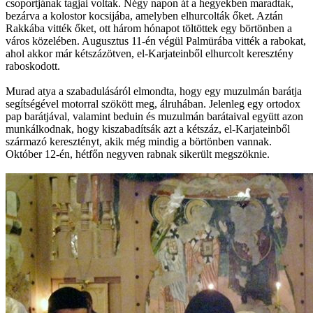
csoportjának tagjai voltak. Négy napon át a hegyekben maradtak,
bezárva a kolostor kocsijába, amelyben elhurcolták őket. Aztán
Rakkába vitték őket, ott három hónapot töltöttek egy börtönben a
város közelében. Augusztus 11-én végül Palmürába vitték a rabokat,
ahol akkor már kétszázötven, el-Karjateinből elhurcolt keresztény
raboskodott.
Murad atya a szabadulásáról elmondta, hogy egy muzulmán barátja
segítségével motorral szökött meg, álruhában. Jelenleg egy ortodox
pap barátjával, valamint beduin és muzulmán barátaival együtt azon
munkálkodnak, hogy kiszabadítsák azt a kétszáz, el-Karjateinből
származó keresztényt, akik még mindig a börtönben vannak.
Október 12-én, hétfőn negyven rabnak sikerült megszöknie.