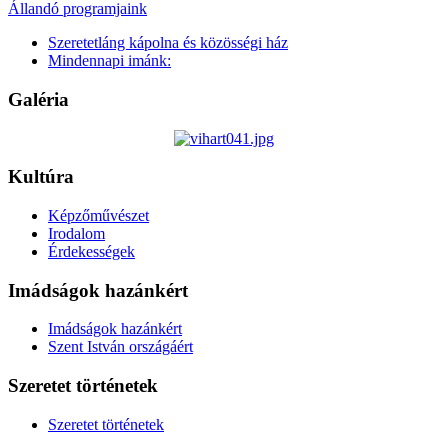
Állandó programjaink
Szeretetláng kápolna és közösségi ház
Mindennapi imánk:
Galéria
Kultúra
Képzőművészet
Irodalom
Érdekességek
Imádságok hazánkért
Imádságok hazánkért
Szent István országáért
Szeretet történetek
Szeretet történetek