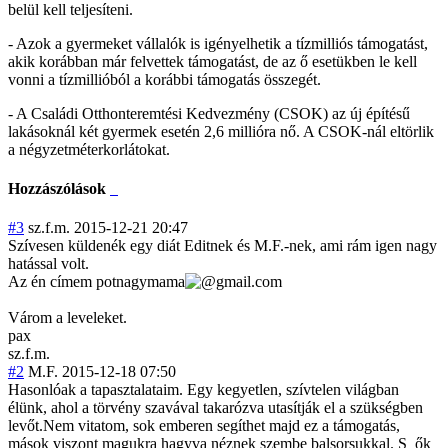
belül kell teljesíteni.
- Azok a gyermeket vállalók is igényelhetik a tízmilliós támogatást,
akik korábban már felvettek támogatást, de az ő esetükben le kell
vonni a tízmillióból a korábbi támogatás összegét.
- A Családi Otthonteremtési Kedvezmény (CSOK) az új építésű
lakásoknál két gyermek esetén 2,6 millióra nő. A CSOK-nál eltörlik
a négyzetméterkorlátokat.
Hozzászólások
#3
sz.f.m.
2015-12-21 20:47
Szívesen küldenék egy diát Editnek és M.F.-nek, ami rám igen nagy
hatással volt.
Az én címem
potnagymama
gmail.com
Várom a leveleket.
pax
sz.f.m.
#2
M.F.
2015-12-18 07:50
Hasonlóak a tapasztalataim. Egy kegyetlen, szívtelen világban
élünk, ahol a törvény szavával takarózva utasítják el a szükségben
levőt.Nem vitatom, sok emberen segíthet majd ez a támogatás,
mások viszont magukra hagyva néznek szembe balsorsukkal. S ők