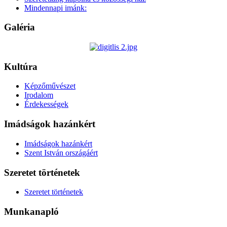
Mindennapi imánk:
Galéria
Kultúra
Képzőművészet
Irodalom
Érdekességek
Imádságok hazánkért
Imádságok hazánkért
Szent István országáért
Szeretet történetek
Szeretet történetek
Munkanapló