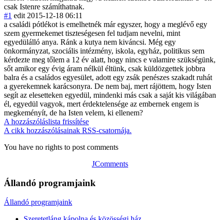
csak Istenre számíthatnak.
#1
edit
2015-12-18 06:11
a családi pótlékot is emelhetnék már egyszer, hogy a meglévő egy
szem gyermekemet tiszteségesen fel tudjam nevelni, mint
egyedülálló anya. Ránk a kutya nem kiváncsi. Még egy
önkormányzat, szociális intézmény, iskola, egyház, politikus sem
kérdezte meg tőlem a 12 év alatt, hogy nincs e valamire szükségünk,
sőt amikor egy évig áram nélkül éltünk, csak küldözgettek jobbra
balra és a családos egyesület, adott egy zsák penészes szakadt ruhát
a gyerekemnek karácsonyra. De nem baj, mert rájöttem, hogy Isten
segít az elesetteken egyedül, mindenki más csak a saját kis világában
él, egyedül vagyok, mert érdektelensége az embernek engem is
megkeményít, de ha Isten velem, ki ellenem?
A hozzászóláslista frissítése
A cikk hozzászólásainak RSS-csatornája.
You have no rights to post comments
JComments
Állandó programjaink
Állandó programjaink
Szeretetláng kápolna és közösségi ház