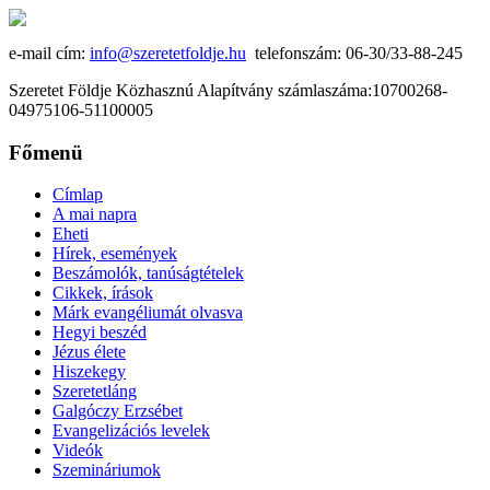
e-mail cím:
info@szeretetfoldje.hu
telefonszám: 06-30/33-88-245
Szeretet Földje Közhasznú Alapítvány számlaszáma:10700268-
04975106-51100005
Főmenü
Címlap
A mai napra
Eheti
Hírek, események
Beszámolók, tanúságtételek
Cikkek, írások
Márk evangéliumát olvasva
Hegyi beszéd
Jézus élete
Hiszekegy
Szeretetláng
Galgóczy Erzsébet
Evangelizációs levelek
Videók
Szemináriumok