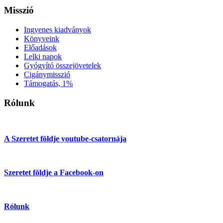
Misszió
Ingyenes kiadványok
Könyveink
Előadások
Lelki napok
Gyógyító összejövetelek
Cigánymisszió
Támogatás, 1%
Rólunk
A Szeretet földje youtube-csatornája
Szeretet földje a Facebook-on
Rólunk