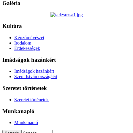
Galéria
Kultúra
Képzőművészet
Irodalom
Érdekességek
Imádságok hazánkért
Imádságok hazánkért
Szent István országáért
Szeretet történetek
Szeretet történetek
Munkanapló
Munkanapló