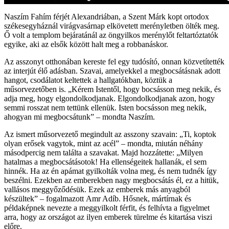
Naszím Fahím férjét Alexandriában, a Szent Márk kopt ortodox
székesegyháznál virágvasárnap elkövetett merényletben ölték meg.
Ő volt a templom bejáratánál az öngyilkos merénylőt feltartóztatók
egyike, aki az elsők között halt meg a robbanáskor.
Az asszonyt otthonában kereste fel egy tudósító, onnan közvetítették
az interjút élő adásban. Szavai, amelyekkel a megbocsátásnak adott
hangot, csodálatot keltettek a hallgatókban, köztük a
műsorvezetőben is. „Kérem Istentől, hogy bocsásson meg nekik, és
adja meg, hogy elgondolkodjanak. Elgondolkodjanak azon, hogy
semmi rosszat nem tettünk ellenük. Isten bocsásson meg nekik,
ahogyan mi megbocsátunk” – mondta Naszím.
Az ismert műsorvezető megindult az asszony szavain: „Ti, koptok
olyan erősek vagytok, mint az acél” – mondta, miután néhány
másodpercig nem találta a szavakat. Majd hozzátette: „Milyen
hatalmas a megbocsátásotok! Ha ellenségeitek hallanák, el sem
hinnék. Ha az én apámat gyilkolták volna meg, és nem tudnék így
beszélni. Ezekben az emberekben nagy megbocsátás él, ez a hitük,
vallásos meggyőződésük. Ezek az emberek más anyagból
készültek” – fogalmazott Amr Adíb. Hősnek, mártírnak és
példaképnek nevezte a meggyilkolt férfit, és felhívta a figyelmet
arra, hogy az országot az ilyen emberek türelme és kitartása viszi
előre.