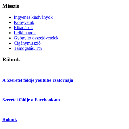
Misszió
Ingyenes kiadványok
Könyveink
Előadások
Lelki napok
Gyógyító összejövetelek
Cigánymisszió
Támogatás, 1%
Rólunk
A Szeretet földje youtube-csatornája
Szeretet földje a Facebook-on
Rólunk