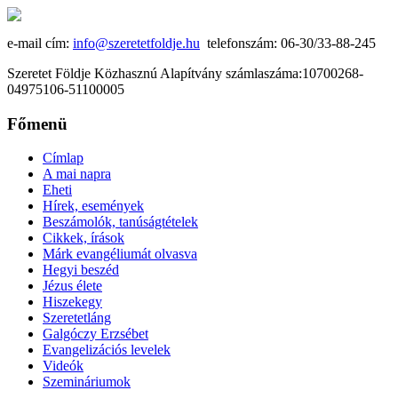
e-mail cím:
info@szeretetfoldje.hu
telefonszám: 06-30/33-88-245
Szeretet Földje Közhasznú Alapítvány számlaszáma:10700268-
04975106-51100005
Főmenü
Címlap
A mai napra
Eheti
Hírek, események
Beszámolók, tanúságtételek
Cikkek, írások
Márk evangéliumát olvasva
Hegyi beszéd
Jézus élete
Hiszekegy
Szeretetláng
Galgóczy Erzsébet
Evangelizációs levelek
Videók
Szemináriumok