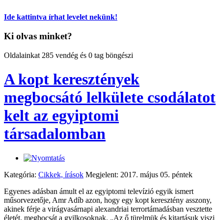
Ide kattintva írhat levelet nekünk!
Ki olvas minket?
Oldalainkat 285 vendég és 0 tag böngészi
A kopt keresztények
megbocsátó lelkülete csodálatot
kelt az egyiptomi
társadalomban
Kategória:
Cikkek, írások
Megjelent: 2017. május 05. péntek
Egyenes adásban ámult el az egyiptomi televízió egyik ismert
műsorvezetője, Amr Adíb azon, hogy egy kopt keresztény asszony,
akinek férje a virágvasárnapi alexandriai terrortámadásban vesztette
életét, megbocsát a gyilkosoknak. „Az ő türelmük és kitartásuk viszi