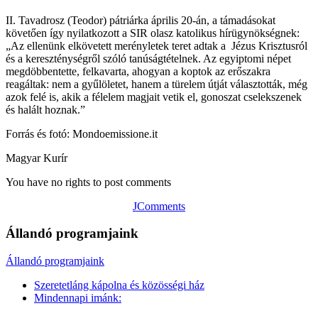
II. Tavadrosz (Teodor) pátriárka április 20-án, a támadásokat
követően így nyilatkozott a SIR olasz katolikus hírügynökségnek:
„Az ellenünk elkövetett merényletek teret adtak a Jézus Krisztusról
és a kereszténységről szóló tanúságtételnek. Az egyiptomi népet
megdöbbentette, felkavarta, ahogyan a koptok az erőszakra
reagáltak: nem a gyűlöletet, hanem a türelem útját választották, még
azok felé is, akik a félelem magjait vetik el, gonoszat cselekszenek
és halált hoznak.”
Forrás és fotó: Mondoemissione.it
Magyar Kurír
You have no rights to post comments
JComments
Állandó programjaink
Állandó programjaink
Szeretetláng kápolna és közösségi ház
Mindennapi imánk: