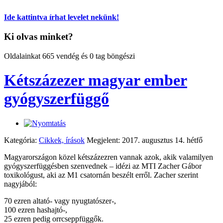
Ide kattintva írhat levelet nekünk!
Ki olvas minket?
Oldalainkat 665 vendég és 0 tag böngészi
Kétszázezer magyar ember
gyógyszerfüggő
Kategória:
Cikkek, írások
Megjelent: 2017. augusztus 14. hétfő
Magyarországon közel kétszázezren vannak azok, akik valamilyen
gyógyszerfüggésben szenvednek – idézi az MTI Zacher Gábor
toxikológust, aki az M1 csatornán beszélt erről. Zacher szerint
nagyjából:
70 ezren altató- vagy nyugtatószer-,
100 ezren hashajtó-,
25 ezren pedig orrcseppfüggők.