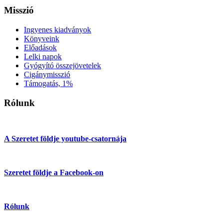
Misszió
Ingyenes kiadványok
Könyveink
Előadások
Lelki napok
Gyógyító összejövetelek
Cigánymisszió
Támogatás, 1%
Rólunk
A Szeretet földje youtube-csatornája
Szeretet földje a Facebook-on
Rólunk