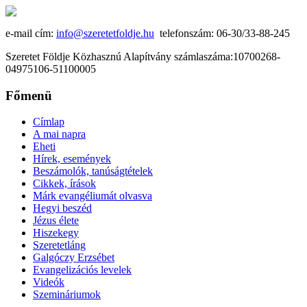
e-mail cím:
info@szeretetfoldje.hu
telefonszám: 06-30/33-88-245
Szeretet Földje Közhasznú Alapítvány számlaszáma:10700268-
04975106-51100005
Főmenü
Címlap
A mai napra
Eheti
Hírek, események
Beszámolók, tanúságtételek
Cikkek, írások
Márk evangéliumát olvasva
Hegyi beszéd
Jézus élete
Hiszekegy
Szeretetláng
Galgóczy Erzsébet
Evangelizációs levelek
Videók
Szemináriumok