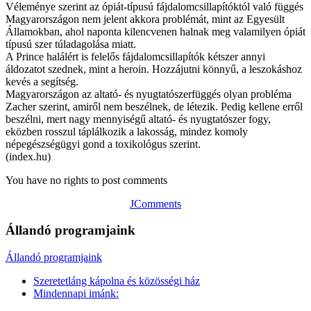
Véleménye szerint az ópiát-típusú fájdalomcsillapítóktól való függés
Magyarországon nem jelent akkora problémát, mint az Egyesült
Államokban, ahol naponta kilencvenen halnak meg valamilyen ópiát
típusú szer túladagolása miatt.
A Prince halálért is felelős fájdalomcsillapítók kétszer annyi
áldozatot szednek, mint a heroin. Hozzájutni könnyű, a leszokáshoz
kevés a segítség.
Magyarországon az altató- és nyugtatószerfüggés olyan probléma
Zacher szerint, amiről nem beszélnek, de létezik. Pedig kellene erről
beszélni, mert nagy mennyiségű altató- és nyugtatószer fogy,
eközben rosszul táplálkozik a lakosság, mindez komoly
népegészségügyi gond a toxikológus szerint.
(index.hu)
You have no rights to post comments
JComments
Állandó programjaink
Állandó programjaink
Szeretetláng kápolna és közösségi ház
Mindennapi imánk: