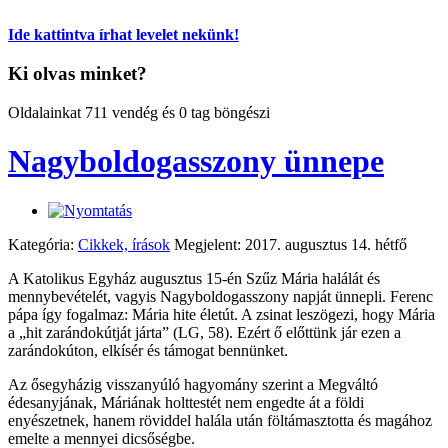
Ide kattintva írhat levelet nekünk!
Ki olvas minket?
Oldalainkat 711 vendég és 0 tag böngészi
Nagyboldogasszony ünnepe
Kategória:
Cikkek, írások
Megjelent: 2017. augusztus 14. hétfő
A Katolikus Egyház augusztus 15-én Szűz Mária halálát és
mennybevételét, vagyis Nagyboldogasszony napját ünnepli. Ferenc
pápa így fogalmaz: Mária hite életút. A zsinat leszögezi, hogy Mária
a „hit zarándokútját járta” (LG, 58). Ezért ő előttünk jár ezen a
zarándokúton, elkísér és támogat bennünket.
Az ősegyházig visszanyúló hagyomány szerint a Megváltó
édesanyjának, Máriának holttestét nem engedte át a földi
enyészetnek, hanem röviddel halála után föltámasztotta és magához
emelte a mennyei dicsőségbe.