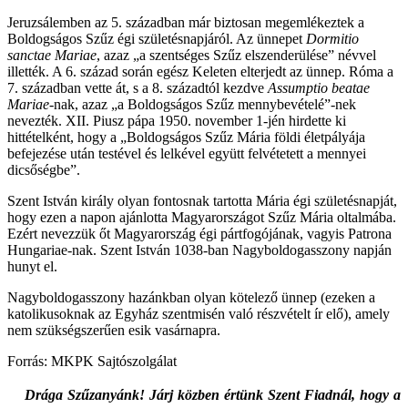
Jeruzsálemben az 5. században már biztosan megemlékeztek a
Boldogságos Szűz égi születésnapjáról. Az ünnepet
Dormitio
sanctae Mariae
, azaz „a szentséges Szűz elszenderülése” névvel
illették. A 6. század során egész Keleten elterjedt az ünnep. Róma a
7. században vette át, s a 8. századtól kezdve
Assumptio beatae
Mariae
-nak, azaz „a Boldogságos Szűz mennybevételé”-nek
nevezték. XII. Piusz pápa 1950. november 1-jén hirdette ki
hittételként, hogy a „Boldogságos Szűz Mária földi életpályája
befejezése után testével és lelkével együtt felvétetett a mennyei
dicsőségbe”.
Szent István király olyan fontosnak tartotta Mária égi születésnapját,
hogy ezen a napon ajánlotta Magyarországot Szűz Mária oltalmába.
Ezért nevezzük őt Magyarország égi pártfogójának, vagyis Patrona
Hungariae-nak. Szent István 1038-ban Nagyboldogasszony napján
hunyt el.
Nagyboldogasszony hazánkban olyan kötelező ünnep (ezeken a
katolikusoknak az Egyház szentmisén való részvételt ír elő), amely
nem szükségszerűen esik vasárnapra.
Forrás: MKPK Sajtószolgálat
Drága Szűzanyánk! Járj közben értünk Szent Fiadnál, hogy a