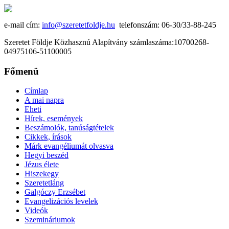
e-mail cím:
info@szeretetfoldje.hu
telefonszám: 06-30/33-88-245
Szeretet Földje Közhasznú Alapítvány számlaszáma:10700268-
04975106-51100005
Főmenü
Címlap
A mai napra
Eheti
Hírek, események
Beszámolók, tanúságtételek
Cikkek, írások
Márk evangéliumát olvasva
Hegyi beszéd
Jézus élete
Hiszekegy
Szeretetláng
Galgóczy Erzsébet
Evangelizációs levelek
Videók
Szemináriumok