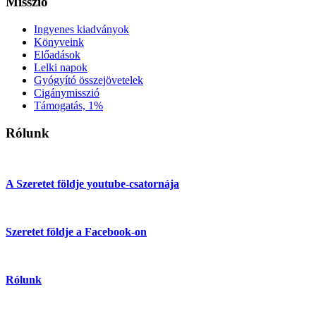
Misszió
Ingyenes kiadványok
Könyveink
Előadások
Lelki napok
Gyógyító összejövetelek
Cigánymisszió
Támogatás, 1%
Rólunk
A Szeretet földje youtube-csatornája
Szeretet földje a Facebook-on
Rólunk