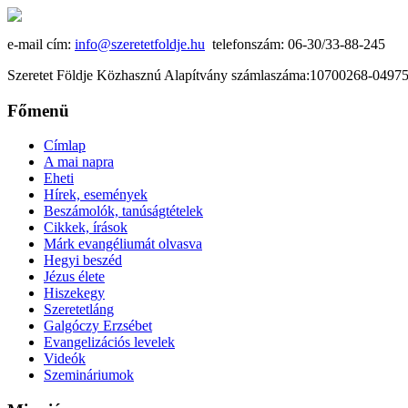
e-mail cím:
info@szeretetfoldje.hu
telefonszám: 06-30/33-88-245
Szeretet Földje Közhasznú Alapítvány számlaszáma:10700268-049
Főmenü
Címlap
A mai napra
Eheti
Hírek, események
Beszámolók, tanúságtételek
Cikkek, írások
Márk evangéliumát olvasva
Hegyi beszéd
Jézus élete
Hiszekegy
Szeretetláng
Galgóczy Erzsébet
Evangelizációs levelek
Videók
Szemináriumok