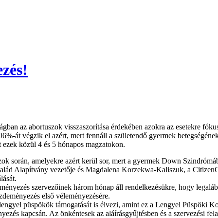
zés!
gban az abortuszok visszaszorítása érdekében azokra az esetekre fóku
96%-át végzik el azért, mert fennáll a születendő gyermek betegségén
et ezek közül 4 és 5 hónapos magzatokon.
uszok során, amelyekre azért kerül sor, mert a gyermek Down Szindró
alád Alapítvány vezetője és Magdalena Korzekwa-Kaliszuk, a CitizenG
lását.
zdeményezés szervezőinek három hónap áll rendelkezésükre, hogy legaláb
kezdeményezés első véleményezésére.
engyel püspökök támogatását is élvezi, amint ez a Lengyel Püspöki Kon
ezés kapcsán. Az önkéntesek az aláírásgyűjtésben és a szervezési fel