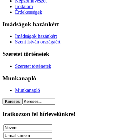
Képzőművészet
Irodalom
Érdekességek
Imádságok hazánkért
Imádságok hazánkért
Szent István országáért
Szeretet történetek
Szeretet történetek
Munkanapló
Munkanapló
Iratkozzon fel hírlevelünkre!