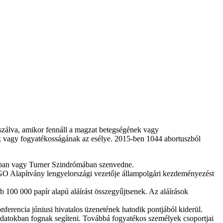
szálva, amikor fennáll a magzat betegségének vagy
ek vagy fogyatékosságának az esélye. 2015-ben 1044 abortuszból
mában vagy Turner Szindrómában szenvedne.
O Alapítvány lengyelországi vezetője állampolgári kezdeményezést
b 100 000 papír alapú aláírást összegyűjtsenek. Az aláírások
ferencia júniusi hivatalos üzenetének hatodik pontjából kiderül.
adatokban fognak segíteni. Továbbá fogyatékos személyek csoportjai