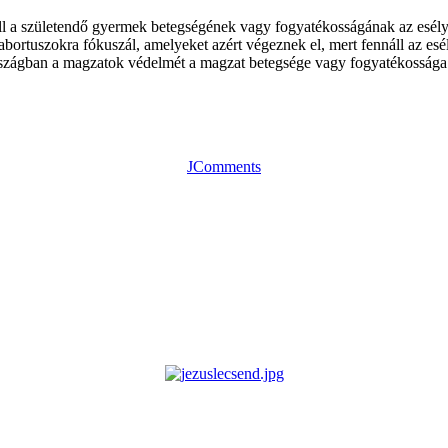
ll a születendő gyermek betegségének vagy fogyatékosságának az esélye
ortuszokra fókuszál, amelyeket azért végeznek el, mert fennáll az es
rszágban a magzatok védelmét a magzat betegsége vagy fogyatékossága 
JComments