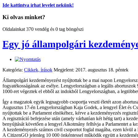
Ide kattintva írhat levelet nekünk!
Ki olvas minket?
Oldalainkat 370 vendég és 0 tag böngészi
Egy jó állampolgári kezdeménye
Kategória:
Cikkek, írások
Megjelent: 2017. augusztus 18. péntek
Állampolgári kezdeményezést nyújtottak be a mai napon Lengyelorszá
fogyatékosságának az esélye. Lengyelországban a legális abortuszok 
1000-ret végeztek el ebből az indokból Lengyelországban, a legtöbb
Így a magzatok egyik legnagyobb csoportja veszti életét azon abort
Augusztus 17-én Lengyelországban Kaja Godek, a lengyel Élet és Cs
nyújtottak be a Parlament elnökéhez, kérve a kezdeményezés regisztrá
A regisztráció befejezése után (amely várhatóan két hétig tart) a ke
benyújtását követően a lengyel Alkotmány felhívja a Parlamentet a 
A kezdeményezés számos civil csoportot foglal magába, ezen kívül a l
A CitizenGO jelenleg 10 000 önkéntessel működik együtt a kezdemény