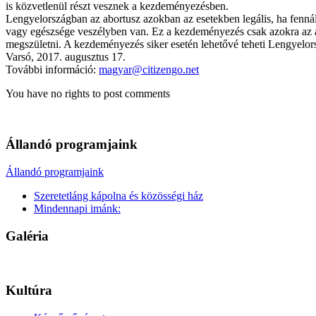
is közvetlenül részt vesznek a kezdeményezésben.
Lengyelországban az abortusz azokban az esetekben legális, ha fenná
vagy egészsége veszélyben van. Ez a kezdeményezés csak azokra az ab
megszületni. A kezdeményezés siker esetén lehetővé teheti Lengyelo
Varsó, 2017. augusztus 17.
További információ:
magyar@citizengo.net
You have no rights to post comments
Állandó programjaink
Állandó programjaink
Szeretetláng kápolna és közösségi ház
Mindennapi imánk:
Galéria
Kultúra