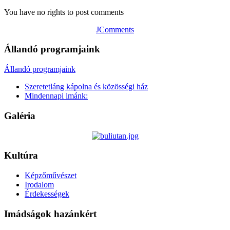
You have no rights to post comments
JComments
Állandó programjaink
Állandó programjaink
Szeretetláng kápolna és közösségi ház
Mindennapi imánk:
Galéria
Kultúra
Képzőművészet
Irodalom
Érdekességek
Imádságok hazánkért