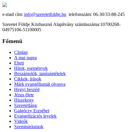
e-mail cím:
info@szeretetfoldje.hu
telefonszám: 06-30/33-88-245
Szeretet Földje Közhasznú Alapítvány számlaszáma:10700268-
04975106-51100005
Főmenü
Címlap
A mai napra
Eheti
Hírek, események
Beszámolók, tanúságtételek
Cikkek, írások
Márk evangéliumát olvasva
Hegyi beszéd
Jézus élete
Hiszekegy
Szeretetláng
Galgóczy Erzsébet
Evangelizációs levelek
Videók
Szemináriumok