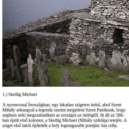
1.) Skellig Michael
A nyomvonal Írországban, egy lakatlan szigeten indul, ahol Szent
Mihály arkangyal a legenda szerint megjelent Szent Patriknak, hogy
segítsen neki megszabadítani az országot az ördögtől. Itt áll az 588-
ban épült első kolostor, a Skellig Michael (Mihály sziklája) tetején. A
sziget első lakói építették a hely legmagasabb pontján: hat cella,