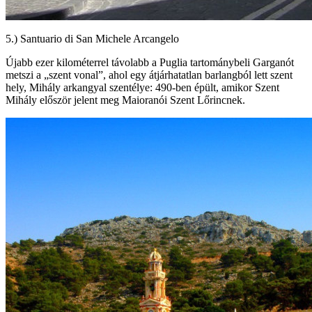
5.) Santuario di San Michele Arcangelo
Újabb ezer kilométerrel távolabb a Puglia tartománybeli Garganót
metszi a „szent vonal”, ahol egy átjárhatatlan barlangból lett szent
hely, Mihály arkangyal szentélye: 490-ben épült, amikor Szent
Mihály először jelent meg Maioranói Szent Lőrincnek.