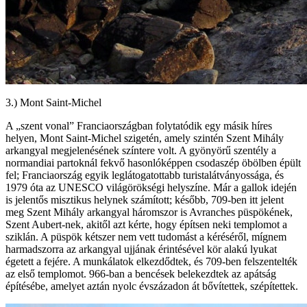
3.) Mont Saint-Michel
A „szent vonal” Franciaországban folytatódik egy másik híres
helyen, Mont Saint-Michel szigetén, amely szintén Szent Mihály
arkangyal megjelenésének színtere volt. A gyönyörű szentély a
normandiai partoknál fekvő hasonlóképpen csodaszép öbölben épült
fel; Franciaország egyik leglátogatottabb turistalátványossága, és
1979 óta az UNESCO világörökségi helyszíne. Már a gallok idején
is jelentős misztikus helynek számított; később, 709-ben itt jelent
meg Szent Mihály arkangyal háromszor is Avranches püspökének,
Szent Aubert-nek, akitől azt kérte, hogy építsen neki templomot a
sziklán. A püspök kétszer nem vett tudomást a kéréséről, mígnem
harmadszorra az arkangyal ujjának érintésével kör alakú lyukat
égetett a fejére. A munkálatok elkezdődtek, és 709-ben felszentelték
az első templomot. 966-ban a bencések belekezdtek az apátság
építésébe, amelyet aztán nyolc évszázadon át bővítettek, szépítettek.