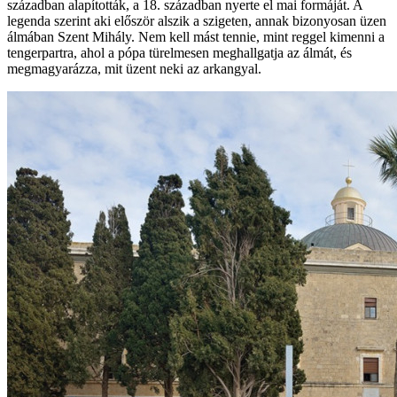
században alapították, a 18. században nyerte el mai formáját. A
legenda szerint aki először alszik a szigeten, annak bizonyosan üzen
álmában Szent Mihály. Nem kell mást tennie, mint reggel kimenni a
tengerpartra, ahol a pópa türelmesen meghallgatja az álmát, és
megmagyarázza, mit üzent neki az arkangyal.