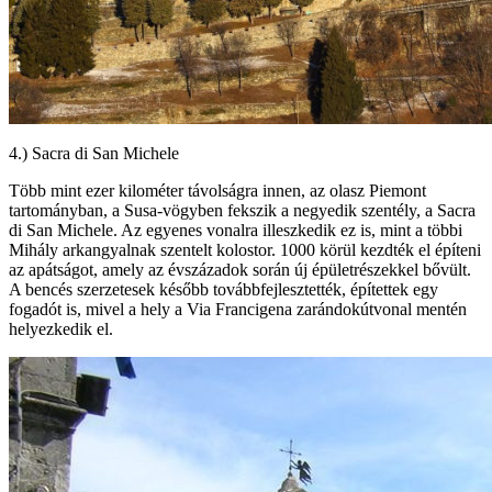
4.) Sacra di San Michele
Több mint ezer kilométer távolságra innen, az olasz Piemont
tartományban, a Susa-vögyben fekszik a negyedik szentély, a Sacra
di San Michele. Az egyenes vonalra illeszkedik ez is, mint a többi
Mihály arkangyalnak szentelt kolostor. 1000 körül kezdték el építeni
az apátságot, amely az évszázadok során új épületrészekkel bővült.
A bencés szerzetesek később továbbfejlesztették, építettek egy
fogadót is, mivel a hely a Via Francigena zarándokútvonal mentén
helyezkedik el.