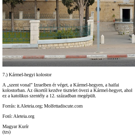
7.) Kármel-hegyi kolostor
A „szent vonal” Izraelben ér véget, a Kármel-hegyen, a haifai
kolostorban. Az ókortól kezdve tisztelet övezi a Kármel-hegyet, ahol
ez a katolikus szentély a 12. században megépült.
Forrás: it.Aleteia.org; Molfettadiscute.com
Fotó: Aleteia.org
Magyar Kurír
(tzs)