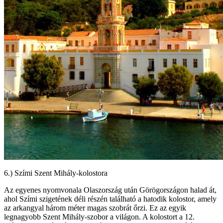
6.) Szími Szent Mihály-kolostora
Az egyenes nyomvonala Olaszország után Görögországon halad át,
ahol Szími szigetének déli részén található a hatodik kolostor, amely
az arkangyal három méter magas szobrát őrzi. Ez az egyik
legnagyobb Szent Mihály-szobor a világon. A kolostort a 12.