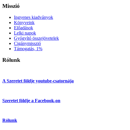
Misszió
Ingyenes kiadványok
Könyveink
Előadások
Lelki napok
Gyógyító összejövetelek
Cigánymisszió
Támogatás, 1%
Rólunk
A Szeretet földje youtube-csatornája
Szeretet földje a Facebook-on
Rólunk