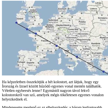
Ha képzeletben összekötjük a hét kolostort, azt látjuk, hogy egy
Írország és Izrael között húzódó egyenes vonal mentén találhatók.
Véletlen egybeesés lenne? Egymástól nagyon távol fekvő
kolostorokról van szó, amelyek mégis tökéletesen egyenes vonalon
helyezkednek el.
Mindenesetre meglepő ez az elhelyezkedés: a három legfontosabb