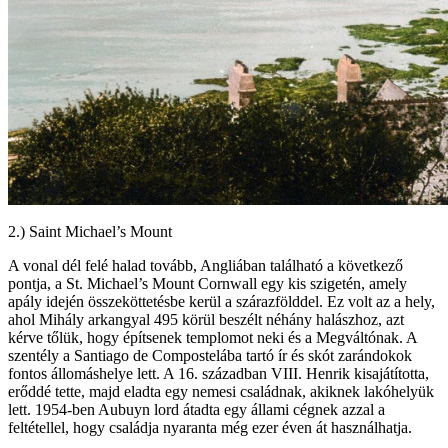
2.) Saint Michael’s Mount
A vonal dél felé halad tovább, Angliában található a következő
pontja, a St. Michael’s Mount Cornwall egy kis szigetén, amely
apály idején összeköttetésbe kerül a szárazfölddel. Ez volt az a hely,
ahol Mihály arkangyal 495 körül beszélt néhány halászhoz, azt
kérve tőlük, hogy építsenek templomot neki és a Megváltónak. A
szentély a Santiago de Compostelába tartó ír és skót zarándokok
fontos állomáshelye lett. A 16. században VIII. Henrik kisajátította,
erőddé tette, majd eladta egy nemesi családnak, akiknek lakóhelyük
lett. 1954-ben Aubuyn lord átadta egy állami cégnek azzal a
feltétellel, hogy családja nyaranta még ezer éven át használhatja.