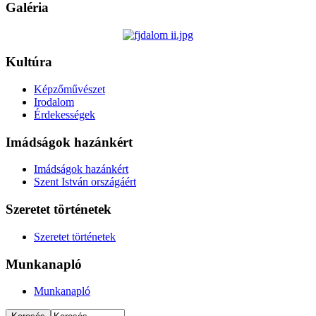
Galéria
Kultúra
Képzőművészet
Irodalom
Érdekességek
Imádságok hazánkért
Imádságok hazánkért
Szent István országáért
Szeretet történetek
Szeretet történetek
Munkanapló
Munkanapló