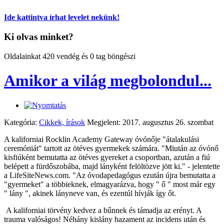
Ide kattintva írhat levelet nekünk!
Ki olvas minket?
Oldalainkat 420 vendég és 0 tag böngészi
Amikor a világ megbolondul...
Kategória:
Cikkek, írások
Megjelent: 2017. augusztus 26. szombat
A kaliforniai Rocklin Academy Gateway óvónője "átalakulási
ceremóniát" tartott az ötéves gyermekek számára. "Miután az óvónő
kisfiúként bemutatta az ötéves gyereket a csoportban, azután a fiú
belépett a fürdőszobába, majd lányként felöltözve jött ki." - jelentette
a LifeSiteNews.com. "Az óvodapedagógus ezután újra bemutatta a
"gyermeket" a többieknek, elmagyarázva, hogy " ő " most már egy
" lány ", akinek lányneve van, és ezentúl hívják így őt.
A kaliforniai törvény kedvez a bűnnek és támadja az erényt. A
trauma valóságos! Néhány kislány hazament az incidens után és