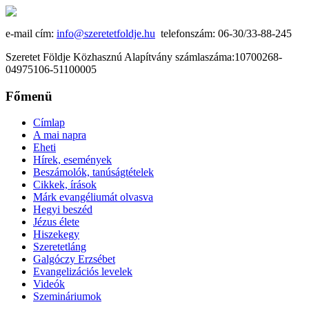
e-mail cím:
info@szeretetfoldje.hu
telefonszám: 06-30/33-88-245
Szeretet Földje Közhasznú Alapítvány számlaszáma:10700268-
04975106-51100005
Főmenü
Címlap
A mai napra
Eheti
Hírek, események
Beszámolók, tanúságtételek
Cikkek, írások
Márk evangéliumát olvasva
Hegyi beszéd
Jézus élete
Hiszekegy
Szeretetláng
Galgóczy Erzsébet
Evangelizációs levelek
Videók
Szemináriumok