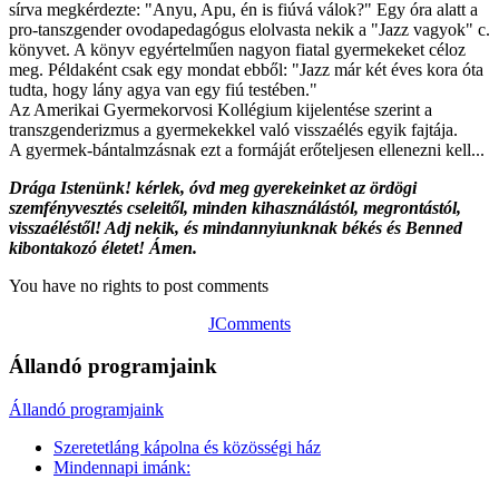
sírva megkérdezte: "Anyu, Apu, én is fiúvá válok?" Egy óra alatt a
pro-tanszgender ovodapedagógus elolvasta nekik a "Jazz vagyok" c.
könyvet. A könyv egyértelműen nagyon fiatal gyermekeket céloz
meg. Példaként csak egy mondat ebből: "Jazz már két éves kora óta
tudta, hogy lány agya van egy fiú testében."
Az Amerikai Gyermekorvosi Kollégium kijelentése szerint a
transzgenderizmus a gyermekekkel való visszaélés egyik fajtája.
A gyermek-bántalmzásnak ezt a formáját erőteljesen ellenezni kell...
Drága Istenünk! kérlek, óvd meg gyerekeinket az ördögi
szemfényvesztés cseleitől, minden kihasználástól, megrontástól,
visszaéléstől! Adj nekik, és mindannyiunknak békés és Benned
kibontakozó életet! Ámen.
You have no rights to post comments
JComments
Állandó programjaink
Állandó programjaink
Szeretetláng kápolna és közösségi ház
Mindennapi imánk: