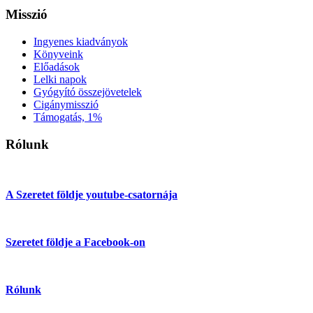
Misszió
Ingyenes kiadványok
Könyveink
Előadások
Lelki napok
Gyógyító összejövetelek
Cigánymisszió
Támogatás, 1%
Rólunk
A Szeretet földje youtube-csatornája
Szeretet földje a Facebook-on
Rólunk