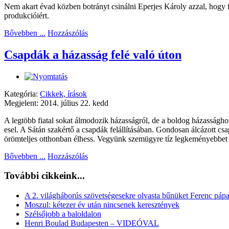
Nem akart évad közben botrányt csinálni Eperjes Károly azzal, hogy fö
produkcióiért.
Bővebben ...
Hozzászólás
Csapdák a házasság felé való úton
Kategória:
Cikkek, írások
Megjelent: 2014. július 22. kedd
A legtöbb fiatal sokat álmodozik házasságról, de a boldog házassághoz
esel. A Sátán szakértő a csapdák felállításában. Gondosan álcázott 
örömteljes otthonban élhess. Vegyünk szemügyre tíz legkeményebbet
Bővebben ...
Hozzászólás
További cikkeink...
A 2. világháborús szövetségesekre olvasta bűnüket Ferenc páp
Moszul: kétezer év után nincsenek keresztények
Szélsőjobb a baloldalon
Henri Boulad Budapesten – VIDEÓVAL