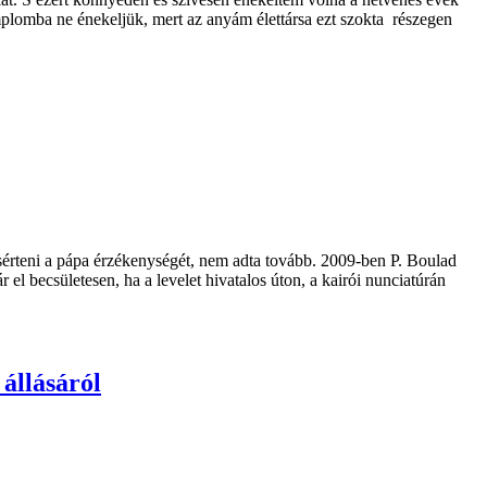
emplomba ne énekeljük, mert az anyám élettársa ezt szokta részegen
gsérteni a pápa érzékenységét, nem adta tovább. 2009-ben P. Boulad
el becsületesen, ha a levelet hivatalos úton, a kairói nunciatúrán
állásáról