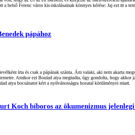
t a belső Ferenc város kis-iskolásainak könnyes kérése: Jaj ezt itt a t
 Benedek pápához
 levélként írta és csak a pápának szánta. Ám valaki, aki nem akarta me
ternetre. Amikor ezt Boulad atya megtudta, úgy gondolta, hogy akkor jár 
lad atya bocsánatot kért a nyilvánosságra hozatal körülményei miatt.
Kurt Koch bíboros az ökumenizmus jelenlegi 