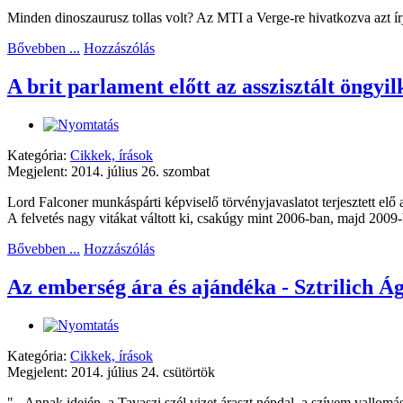
Minden dinoszaurusz tollas volt? Az MTI a Verge-re hivatkozva azt írj
Bővebben ...
Hozzászólás
A brit parlament előtt az asszisztált öngyi
Kategória:
Cikkek, írások
Megjelent: 2014. július 26. szombat
Lord Falconer munkáspárti képviselő törvényjavaslatot terjesztett elő 
A felvetés nagy vitákat váltott ki, csakúgy mint 2006-ban, majd 2009-
Bővebben ...
Hozzászólás
Az emberség ára és ajándéka - Sztrilich Á
Kategória:
Cikkek, írások
Megjelent: 2014. július 24. csütörtök
"...Annak idején, a Tavaszi szél vizet áraszt népdal, a szívem vallom