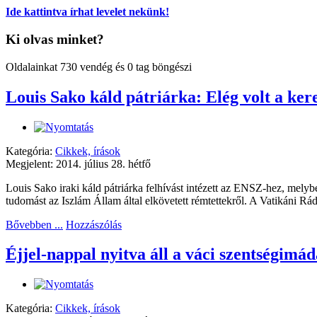
Ide kattintva írhat levelet nekünk!
Ki olvas minket?
Oldalainkat 730 vendég és 0 tag böngészi
Louis Sako káld pátriárka: Elég volt a ker
Kategória:
Cikkek, írások
Megjelent: 2014. július 28. hétfő
Louis Sako iraki káld pátriárka felhívást intézett az ENSZ-hez, melyb
tudomást az Iszlám Állam által elkövetett rémtettekről. A Vatikáni Rád
Bővebben ...
Hozzászólás
Éjjel-nappal nyitva áll a váci szentségi
Kategória:
Cikkek, írások