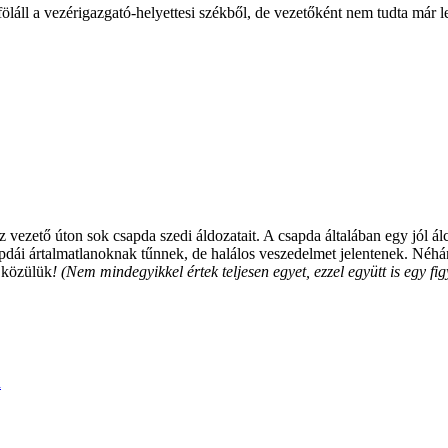
láll a vezérigazgató-helyettesi székből, de vezetőként nem tudta már le
 vezető úton sok csapda szedi áldozatait. A csapda általában egy jól ál
csapdái ártalmatlanoknak tűnnek, de halálos veszedelmet jelentenek. N
 közülük
! (Nem mindegyikkel értek teljesen egyet, ezzel együtt is egy fig
a