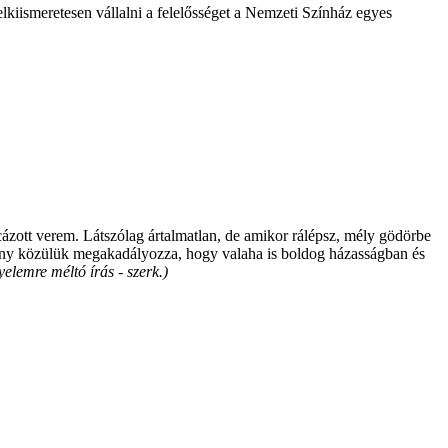
lkiismeretesen vállalni a felelősséget a Nemzeti Színház egyes
cázott verem. Látszólag ártalmatlan, de amikor rálépsz, mély gödörbe
éhány közülük megakadályozza, hogy valaha is boldog házasságban és
yelemre méltó írás - szerk.)