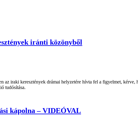
esztények iránti közönyből
en az iraki keresztények drámai helyzetére hívta fel a figyelmet, kérv
ió tudósítása.
mádási kápolna – VIDEÓVAL