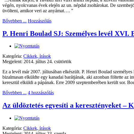
végén, nyolcvanas évek elején az un. népdal zsoltárokat. De szembejöt
üvölteni, amikor veri az anyámat…. "
Bővebben ...
Hozzászólás
P. Henri Boulad SJ: Személyes levél XVI.
Kategória:
Cikkek, írások
Megjelent: 2014. július 24. csütörtök
Ez a levél már 2007. júliusában elkészült. P. Henri Boulad személyes
bizalmasan elküldte egy kanadai barátjának, aki azonban föltette az in
keresztül elküldi a pápának. Erre 2009 szeptemberében került sor. Bou
Bővebben ...
4 hozzászólás
Az üldöztetés egyesíti a keresztényeket – 
Kategória:
Cikkek, írások
Megjelent: 2014. július 23. szerda