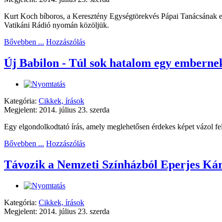
Kurt Koch bíboros, a Keresztény Egységtörekvés Pápai Tanácsának eln
Vatikáni Rádió nyomán közöljük.
Bővebben ...
Hozzászólás
Új Babilon - Túl sok hatalom egy embernek
Kategória:
Cikkek, írások
Megjelent: 2014. július 23. szerda
Egy elgondolkodtató írás, amely meglehetősen érdekes képet vázol fe
Bővebben ...
Hozzászólás
Távozik a Nemzeti Színházból Eperjes Ká
Kategória:
Cikkek, írások
Megjelent: 2014. július 23. szerda