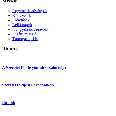
Misszió
Ingyenes kiadványok
Könyveink
Előadások
Lelki napok
Gyógyító összejövetelek
Cigánymisszió
Támogatás, 1%
Rólunk
A Szeretet földje youtube-csatornája
Szeretet földje a Facebook-on
Rólunk