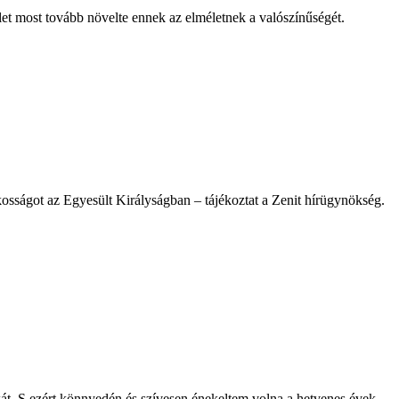
let most tovább növelte ennek az elméletnek a valószínűségét.
ilkosságot az Egyesült Királyságban – tájékoztat a Zenit hírügynökség.
dékát. S ezért könnyedén és szívesen énekeltem volna a hetvenes évek