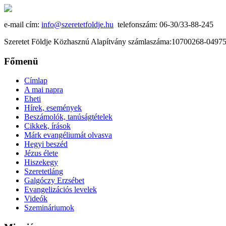
e-mail cím:
info@szeretetfoldje.hu
telefonszám: 06-30/33-88-245
Szeretet Földje Közhasznú Alapítvány számlaszáma:10700268-049
Főmenü
Címlap
A mai napra
Eheti
Hírek, események
Beszámolók, tanúságtételek
Cikkek, írások
Márk evangéliumát olvasva
Hegyi beszéd
Jézus élete
Hiszekegy
Szeretetláng
Galgóczy Erzsébet
Evangelizációs levelek
Videók
Szemináriumok