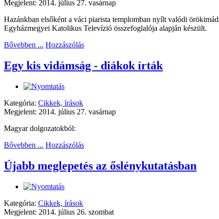
Megjelent: 2014. július 27. vasárnap
Hazánkban elsőként a váci piarista templomban nyílt valódi örökimá
Egyházmegyei Katolikus Televízió összefoglalója alapján készült.
Bővebben ...
Hozzászólás
Egy kis vidámság - diákok írták
Kategória:
Cikkek, írások
Megjelent: 2014. július 27. vasárnap
Magyar dolgozatokból:
Bővebben ...
Hozzászólás
Újabb meglepetés az őslénykutatásban
Kategória:
Cikkek, írások
Megjelent: 2014. július 26. szombat