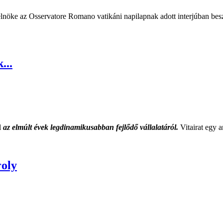
öke az Osservatore Romano vatikáni napilapnak adott interjúban beszé
...
l
az elmúlt évek legdinamikusabban fejlődő vállalatáról.
Vitairat egy 
roly