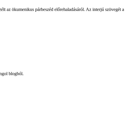
lt az ökumenikus párbeszéd előrehaladásáról. Az interjú szövegét a
angol blogból.