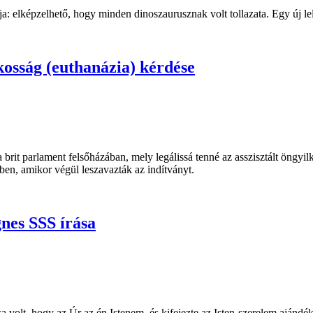
a: elképzelhető, hogy minden dinoszaurusznak volt tollazata. Egy új le
lkosság (euthanázia) kérdése
a brit parlament felsőházában, mely legálissá tenné az asszisztált öngy
ben, amikor végül leszavazták az indítványt.
gnes SSS írása
ása volt, hogy az Úr az én Istenem, és kifejezte az Isten-szerelem aján