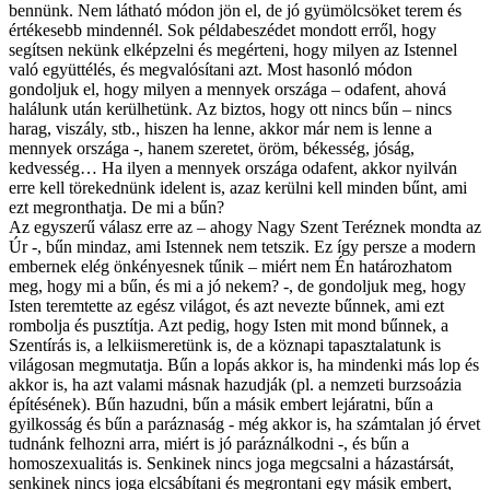
bennünk. Nem látható módon jön el, de jó gyümölcsöket terem és
értékesebb mindennél. Sok példabeszédet mondott erről, hogy
segítsen nekünk elképzelni és megérteni, hogy milyen az Istennel
való együttélés, és megvalósítani azt. Most hasonló módon
gondoljuk el, hogy milyen a mennyek országa – odafent, ahová
halálunk után kerülhetünk. Az biztos, hogy ott nincs bűn – nincs
harag, viszály, stb., hiszen ha lenne, akkor már nem is lenne a
mennyek országa -, hanem szeretet, öröm, békesség, jóság,
kedvesség… Ha ilyen a mennyek országa odafent, akkor nyilván
erre kell törekednünk idelent is, azaz kerülni kell minden bűnt, ami
ezt megronthatja. De mi a bűn?
Az egyszerű válasz erre az – ahogy Nagy Szent Teréznek mondta az
Úr -, bűn mindaz, ami Istennek nem tetszik. Ez így persze a modern
embernek elég önkényesnek tűnik – miért nem Én határozhatom
meg, hogy mi a bűn, és mi a jó nekem? -, de gondoljuk meg, hogy
Isten teremtette az egész világot, és azt nevezte bűnnek, ami ezt
rombolja és pusztítja. Azt pedig, hogy Isten mit mond bűnnek, a
Szentírás is, a lelkiismeretünk is, de a köznapi tapasztalatunk is
világosan megmutatja. Bűn a lopás akkor is, ha mindenki más lop és
akkor is, ha azt valami másnak hazudják (pl. a nemzeti burzsoázia
építésének). Bűn hazudni, bűn a másik embert lejáratni, bűn a
gyilkosság és bűn a paráznaság - még akkor is, ha számtalan jó érvet
tudnánk felhozni arra, miért is jó paráználkodni -, és bűn a
homoszexualitás is. Senkinek nincs joga megcsalni a házastársát,
senkinek nincs joga elcsábítani és megrontani egy másik embert,