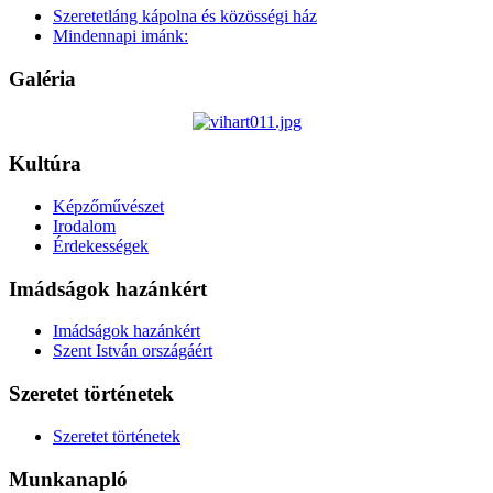
Szeretetláng kápolna és közösségi ház
Mindennapi imánk:
Galéria
Kultúra
Képzőművészet
Irodalom
Érdekességek
Imádságok hazánkért
Imádságok hazánkért
Szent István országáért
Szeretet történetek
Szeretet történetek
Munkanapló