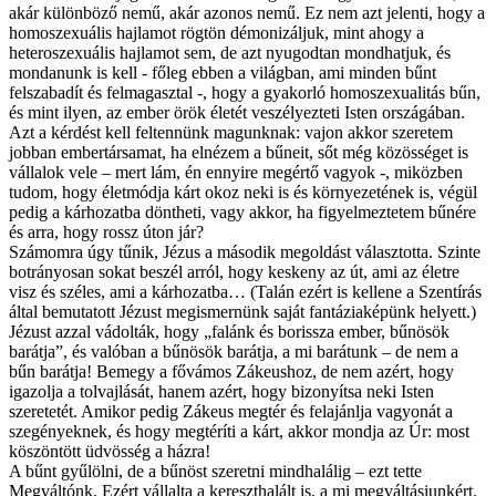
akár különböző nemű, akár azonos nemű. Ez nem azt jelenti, hogy a
homoszexuális hajlamot rögtön démonizáljuk, mint ahogy a
heteroszexuális hajlamot sem, de azt nyugodtan mondhatjuk, és
mondanunk is kell - főleg ebben a világban, ami minden bűnt
felszabadít és felmagasztal -, hogy a gyakorló homoszexualitás bűn,
és mint ilyen, az ember örök életét veszélyezteti Isten országában.
Azt a kérdést kell feltennünk magunknak: vajon akkor szeretem
jobban embertársamat, ha elnézem a bűneit, sőt még közösséget is
vállalok vele – mert lám, én ennyire megértő vagyok -, miközben
tudom, hogy életmódja kárt okoz neki is és környezetének is, végül
pedig a kárhozatba döntheti, vagy akkor, ha figyelmeztetem bűnére
és arra, hogy rossz úton jár?
Számomra úgy tűnik, Jézus a második megoldást választotta. Szinte
botrányosan sokat beszél arról, hogy keskeny az út, ami az életre
visz és széles, ami a kárhozatba… (Talán ezért is kellene a Szentírás
által bemutatott Jézust megismernünk saját fantáziaképünk helyett.)
Jézust azzal vádolták, hogy „falánk és borissza ember, bűnösök
barátja”, és valóban a bűnösök barátja, a mi barátunk – de nem a
bűn barátja! Bemegy a fővámos Zákeushoz, de nem azért, hogy
igazolja a tolvajlását, hanem azért, hogy bizonyítsa neki Isten
szeretetét. Amikor pedig Zákeus megtér és felajánlja vagyonát a
szegényeknek, és hogy megtéríti a kárt, akkor mondja az Úr: most
köszöntött üdvösség a házra!
A bűnt gyűlölni, de a bűnöst szeretni mindhalálig – ezt tette
Megváltónk. Ezért vállalta a kereszthalált is, a mi megváltásiunkért.