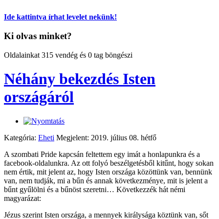
Ide kattintva írhat levelet nekünk!
Ki olvas minket?
Oldalainkat 315 vendég és 0 tag böngészi
Néhány bekezdés Isten
országáról
Kategória:
Eheti
Megjelent: 2019. július 08. hétfő
A szombati Pride kapcsán feltettem egy imát a honlapunkra és a
facebook-oldalunkra. Az ott folyó beszélgetésből kitűnt, hogy sokan
nem értik, mit jelent az, hogy Isten országa közöttünk van, bennünk
van, nem tudják, mi a bűn és annak következménye, mit is jelent a
bűnt gyűlölni és a bűnöst szeretni… Következzék hát némi
magyarázat:
Jézus szerint Isten országa, a mennyek királysága köztünk van, sőt