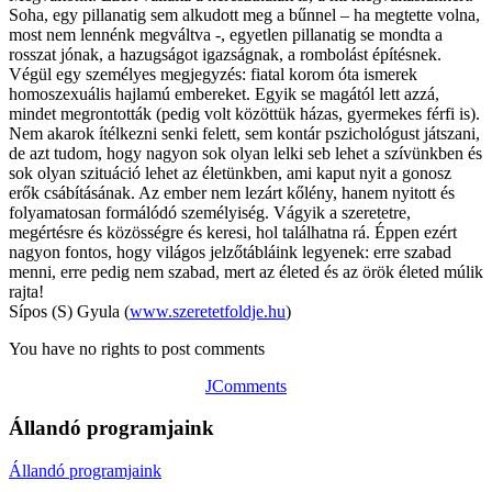
Soha, egy pillanatig sem alkudott meg a bűnnel – ha megtette volna,
most nem lennénk megváltva -, egyetlen pillanatig se mondta a
rosszat jónak, a hazugságot igazságnak, a rombolást építésnek.
Végül egy személyes megjegyzés: fiatal korom óta ismerek
homoszexuális hajlamú embereket. Egyik se magától lett azzá,
mindet megrontották (pedig volt közöttük házas, gyermekes férfi is).
Nem akarok ítélkezni senki felett, sem kontár pszichológust játszani,
de azt tudom, hogy nagyon sok olyan lelki seb lehet a szívünkben és
sok olyan szituáció lehet az életünkben, ami kaput nyit a gonosz
erők csábításának. Az ember nem lezárt kőlény, hanem nyitott és
folyamatosan formálódó személyiség. Vágyik a szeretetre,
megértésre és közösségre és keresi, hol találhatna rá. Éppen ezért
nagyon fontos, hogy világos jelzőtábláink legyenek: erre szabad
menni, erre pedig nem szabad, mert az életed és az örök életed múlik
rajta!
Sípos (S) Gyula (
www.szeretetfoldje.hu
)
You have no rights to post comments
JComments
Állandó programjaink
Állandó programjaink