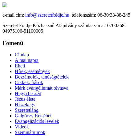
e-mail cím:
info@szeretetfoldje.hu
telefonszám: 06-30/33-88-245
Szeretet Földje Közhasznú Alapítvány számlaszáma:10700268-
04975106-51100005
Főmenü
Címlap
A mai napra
Eheti
Hírek, események
Beszámolók, tanúságtételek
Cikkek, írások
Márk evangéliumát olvasva
Hegyi beszéd
Jézus élete
Hiszekegy
Szeretetláng
Galgóczy Erzsébet
Evangelizációs levelek
Videók
Szemináriumok