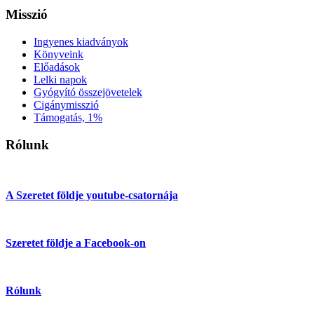
Misszió
Ingyenes kiadványok
Könyveink
Előadások
Lelki napok
Gyógyító összejövetelek
Cigánymisszió
Támogatás, 1%
Rólunk
A Szeretet földje youtube-csatornája
Szeretet földje a Facebook-on
Rólunk