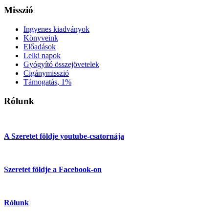
Misszió
Ingyenes kiadványok
Könyveink
Előadások
Lelki napok
Gyógyító összejövetelek
Cigánymisszió
Támogatás, 1%
Rólunk
A Szeretet földje youtube-csatornája
Szeretet földje a Facebook-on
Rólunk