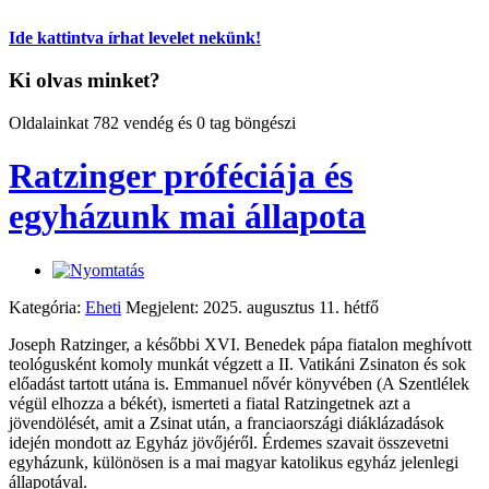
Ide kattintva írhat levelet nekünk!
Ki olvas minket?
Oldalainkat 782 vendég és 0 tag böngészi
Ratzinger próféciája és
egyházunk mai állapota
Kategória:
Eheti
Megjelent: 2025. augusztus 11. hétfő
Joseph Ratzinger, a későbbi XVI. Benedek pápa fiatalon meghívott
teológusként komoly munkát végzett a II. Vatikáni Zsinaton és sok
előadást tartott utána is. Emmanuel nővér könyvében (A Szentlélek
végül elhozza a békét), ismerteti a fiatal Ratzingetnek azt a
jövendölését, amit a Zsinat után, a franciaországi diáklázadások
idején mondott az Egyház jövőjéről. Érdemes szavait összevetni
egyházunk, különösen is a mai magyar katolikus egyház jelenlegi
állapotával.