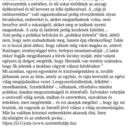
eltévesztettük a mértéket, és túl sokat törődtünk az anyagi
építkezéssel és túl keveset az lelki építkezéssel. A „régi jó
módszerekhez” való ragaszkodással pedig elveszítettünk olyan
hivatásokat, embereket is, akiket megtarthattunk volna, nem
beszélve arról a sokaságról, akiket meg se tudtunk nyerni
magunknak. A szép új épületek pedig kezdenek kiürülni…
Ami pedig a politikai befolyást és „politikai törtetést” illeti, abból
nem, hogy nem szabadultunk meg, hanem épp ellenkezőleg! Talán
ez is hozzá járul ahhoz, hogy nálunk még várat magára az, amivel
Ratzinger, reménységgel telve, befejezi mondanivalóját: „Csakis
ekkor fogják megpillantani a hívek kicsiny nyáját, mint valami
egészen új dolgot; megértik, hogy őbennük van remény számukra,
hogy ők jelentik a titokban vágyott választ kérdésükre.”
Mi azonban, egyen-egyenként és közösségeinkben is, tovább
járhatunk azon az úton, amely az egyház, és rajta keresztül az egész
világ megújulásához vezet. Leegyszerűsödhetünk, lelkibbé –
mondhatnánk, Szentlelkibbé -, válhatunk, elfordulva minden
politikai, hatalmi megosztottságtól és törtetéstől. Szívünkre vehetjük
a szenvedő világ sorsát, imában és szeretetben, szavakban és
tettekben, mert megértettük – és ezt akarjuk megélni! -, hogy így mi
leszünk, mi vagyunk az Istentől jövő válasz a világ nyomorúságára.
Már ha valóban krisztusi emberekként akarunk élni, Isten
dicsőségére és az emberek javára…
Sípos (S) Gyula (www.szeretetfoldje.hu)