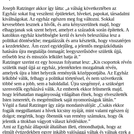
Joseph Ratzinger akkor így látta: „a válság következtében az
Egyház sokat fog veszíteni: épületeket, híveket, papokat, társadalmi
kiváltságokat. Az egyház egészen meg fog változni. Sokkal
kevesebben lesznek a hívők, és arra kényszerülnek majd, hogy
elhagyjanak sok szent helyet, amelyet a századok során építettek. A
katolikus egyház kisebbségbe kerül és kevés beleszólása lesz a
politikai döntésekbe; megalázzák és arra késztetik, hogy visszatérjen
a kezdetekhez. Ám ezzel egyidejűleg, a jelentős megrázkódtatás
hatására újra megtalálja önmagát; leegyszerűsödve születik újjá,
erősebb lesz és missziós lelkület hatja át.”
Ratzinger szerint ez egy hosszas folyamat lesz: „Kis csoportok révén
születik majd újjá az egyház, jelentéktelen mozgalmak révén,
amelyek újra a hitet helyezik reményük középpontjába. Az Egyház
lelkibbé válik, felhagy a politikai törtetéssel, és nem szövetkezik
többé sem a jobb, sem a baloldallal. Újra szegénnyé, a szükséget
szenvedők egyházává válik. Az emberek ekkor felismerik majd,
hogy leírhatatlan magányosság világában élnek, hogy elveszítették
Isten ismeretét, és megrémülnek saját nyomorúságuk láttán.”
Végül a fiatal Ratzinger így zárja mondanivalóját: „Csakis ekkor
fogják megpillantani a hívek kicsiny nyáját, mint valami egészen új
dolgot; megértik, hogy őbennük van remény számukra, hogy ők
jelentik a titokban vágyott választ kérdésükre.”
Ami az Egyház állapotát általában illeti, elmondhatjuk, hogy az
elmúlt évtizedekben egyre inkább valósággá váltak és válnak ezek a