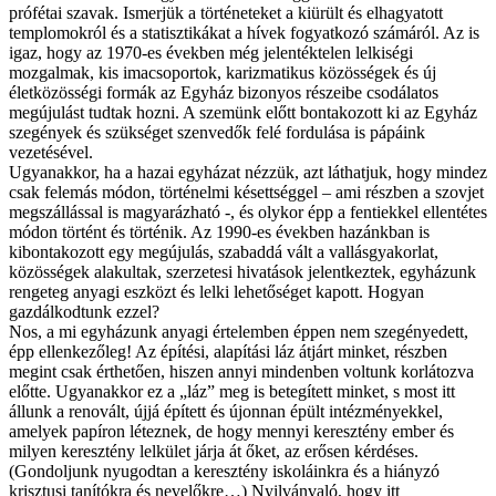
prófétai szavak. Ismerjük a történeteket a kiürült és elhagyatott
templomokról és a statisztikákat a hívek fogyatkozó számáról. Az is
igaz, hogy az 1970-es években még jelentéktelen lelkiségi
mozgalmak, kis imacsoportok, karizmatikus közösségek és új
életközösségi formák az Egyház bizonyos részeibe csodálatos
megújulást tudtak hozni. A szemünk előtt bontakozott ki az Egyház
szegények és szükséget szenvedők felé fordulása is pápáink
vezetésével.
Ugyanakkor, ha a hazai egyházat nézzük, azt láthatjuk, hogy mindez
csak felemás módon, történelmi késettséggel – ami részben a szovjet
megszállással is magyarázható -, és olykor épp a fentiekkel ellentétes
módon történt és történik. Az 1990-es években hazánkban is
kibontakozott egy megújulás, szabaddá vált a vallásgyakorlat,
közösségek alakultak, szerzetesi hivatások jelentkeztek, egyházunk
rengeteg anyagi eszközt és lelki lehetőséget kapott. Hogyan
gazdálkodtunk ezzel?
Nos, a mi egyházunk anyagi értelemben éppen nem szegényedett,
épp ellenkezőleg! Az építési, alapítási láz átjárt minket, részben
megint csak érthetően, hiszen annyi mindenben voltunk korlátozva
előtte. Ugyanakkor ez a „láz” meg is betegített minket, s most itt
állunk a renovált, újjá épített és újonnan épült intézményekkel,
amelyek papíron léteznek, de hogy mennyi keresztény ember és
milyen keresztény lelkület járja át őket, az erősen kérdéses.
(Gondoljunk nyugodtan a keresztény iskoláinkra és a hiányzó
krisztusi tanítókra és nevelőkre…) Nyilvánvaló, hogy itt