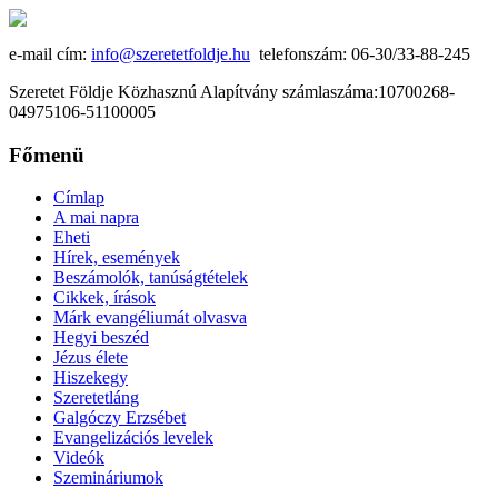
e-mail cím:
info@szeretetfoldje.hu
telefonszám: 06-30/33-88-245
Szeretet Földje Közhasznú Alapítvány számlaszáma:10700268-
04975106-51100005
Főmenü
Címlap
A mai napra
Eheti
Hírek, események
Beszámolók, tanúságtételek
Cikkek, írások
Márk evangéliumát olvasva
Hegyi beszéd
Jézus élete
Hiszekegy
Szeretetláng
Galgóczy Erzsébet
Evangelizációs levelek
Videók
Szemináriumok