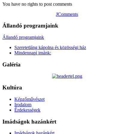
You have no rights to post comments
JComments
Állandó programjaink
Állandó programjaink
Szeretetláng kápolna és közösségi ház
Mindennapi imánk:
Galéria
Kultúra
Képzőművészet
Irodalom
Érdekességek
Imádságok hazánkért
Imádságok hazánkért