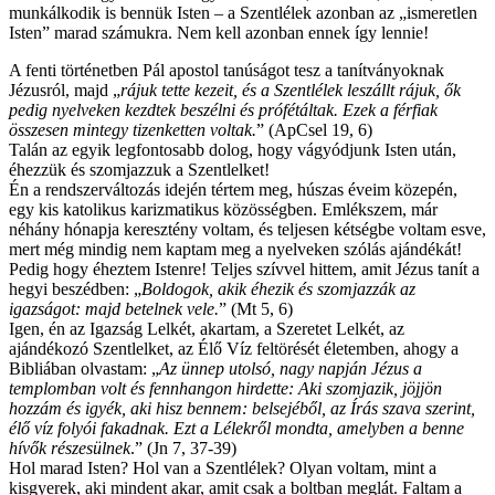
munkálkodik is bennük Isten – a Szentlélek azonban az „ismeretlen
Isten” marad számukra. Nem kell azonban ennek így lennie!
A fenti történetben Pál apostol tanúságot tesz a tanítványoknak
Jézusról, majd „
rájuk tette kezeit, és a Szentlélek leszállt rájuk, ők
pedig nyelveken kezdtek beszélni és prófétáltak. Ezek a férfiak
összesen mintegy tizenketten voltak.
” (ApCsel 19, 6)
Talán az egyik legfontosabb dolog, hogy vágyódjunk Isten után,
éhezzük és szomjazzuk a Szentlelket!
Én a rendszerváltozás idején tértem meg, húszas éveim közepén,
egy kis katolikus karizmatikus közösségben. Emlékszem, már
néhány hónapja keresztény voltam, és teljesen kétségbe voltam esve,
mert még mindig nem kaptam meg a nyelveken szólás ajándékát!
Pedig hogy éheztem Istenre! Teljes szívvel hittem, amit Jézus tanít a
hegyi beszédben: „
Boldogok, akik éhezik és szomjazzák az
igazságot: majd betelnek vele.
” (Mt 5, 6)
Igen, én az Igazság Lelkét, akartam, a Szeretet Lelkét, az
ajándékozó Szentlelket, az Élő Víz feltörését életemben, ahogy a
Bibliában olvastam: „
Az ünnep utolsó, nagy napján Jézus a
templomban volt és fennhangon hirdette: Aki szomjazik, jöjjön
hozzám és igyék, aki hisz bennem: belsejéből, az Írás szava szerint,
élő víz folyói fakadnak. Ezt a Lélekről mondta, amelyben a benne
hívők részesülnek
.” (Jn 7, 37-39)
Hol marad Isten? Hol van a Szentlélek? Olyan voltam, mint a
kisgyerek, aki mindent akar, amit csak a boltban meglát. Faltam a