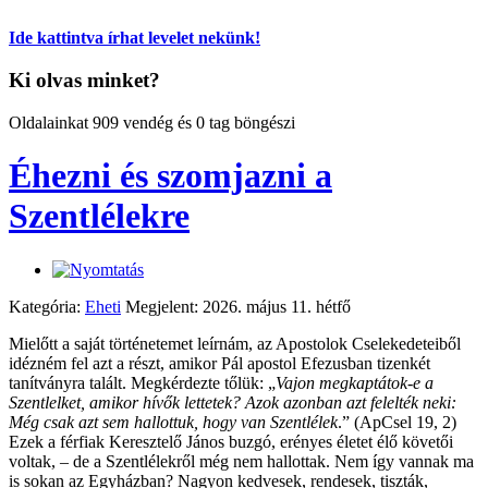
Ide kattintva írhat levelet nekünk!
Ki olvas minket?
Oldalainkat 909 vendég és 0 tag böngészi
Éhezni és szomjazni a
Szentlélekre
Kategória:
Eheti
Megjelent: 2026. május 11. hétfő
Mielőtt a saját történetemet leírnám, az Apostolok Cselekedeteiből
idézném fel azt a részt, amikor Pál apostol Efezusban tizenkét
tanítványra talált. Megkérdezte tőlük: „
Vajon megkaptátok-e a
Szentlelket, amikor hívők lettetek? Azok azonban azt felelték neki:
Még csak azt sem hallottuk, hogy van Szentlélek
.” (ApCsel 19, 2)
Ezek a férfiak Keresztelő János buzgó, erényes életet élő követői
voltak, – de a Szentlélekről még nem hallottak. Nem így vannak ma
is sokan az Egyházban? Nagyon kedvesek, rendesek, tiszták,