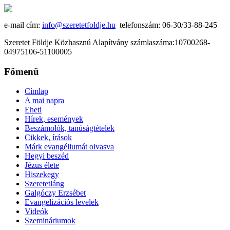
e-mail cím:
info@szeretetfoldje.hu
telefonszám: 06-30/33-88-245
Szeretet Földje Közhasznú Alapítvány számlaszáma:10700268-
04975106-51100005
Főmenü
Címlap
A mai napra
Eheti
Hírek, események
Beszámolók, tanúságtételek
Cikkek, írások
Márk evangéliumát olvasva
Hegyi beszéd
Jézus élete
Hiszekegy
Szeretetláng
Galgóczy Erzsébet
Evangelizációs levelek
Videók
Szemináriumok