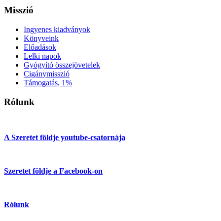
Misszió
Ingyenes kiadványok
Könyveink
Előadások
Lelki napok
Gyógyító összejövetelek
Cigánymisszió
Támogatás, 1%
Rólunk
A Szeretet földje youtube-csatornája
Szeretet földje a Facebook-on
Rólunk