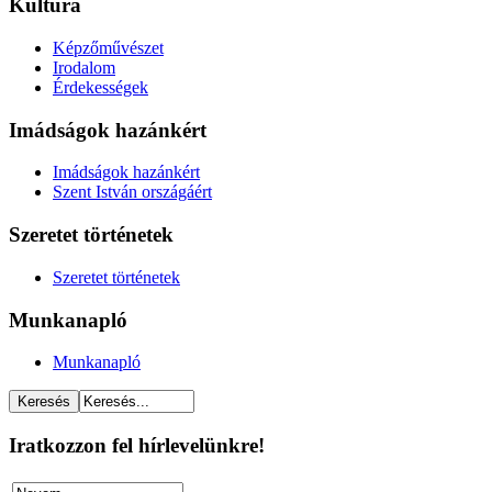
Kultúra
Képzőművészet
Irodalom
Érdekességek
Imádságok hazánkért
Imádságok hazánkért
Szent István országáért
Szeretet történetek
Szeretet történetek
Munkanapló
Munkanapló
Iratkozzon fel hírlevelünkre!