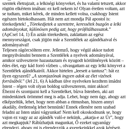
szentek életrajzait, a lelkiségi könyveket, és ha valami tetszett, akkor
rögtön elkértem imában: ez kell nekem is! Olyan éretlen voltam, azt
se tudtam, miket kérek, de minden kellett volna, csakhogy Istent
egészen birtokolhassam. Hát nem azt mondja Pál apostol is:
törekedjetek!
„Törekedjetek a szeretetre, keressétek buzgón a lelki
adományokat, különösen pedig azt, hogy prófétálhassatok.
”
(ApCsel 14, 1) Én aztán törekedtem, zaklattam az egész
mennyországot, csak jöjjön már a Szentlélek az ajándékaival és
adományaival!
Teljesen rágörcsöltem erre. Jellemző, hogy végül akkor tudott
megnyilvánulni bennem a Szentlélek a nyelvek adományával,
amikor szilveszterre hazautaztam és nyugodt körülmények között –
édes élet, egy kád forró vízben -, olvasgattam az egy lelki könyvet a
Szentlélek ajándékairól. Akkor hirtelen „leesett a tantusz”: hát ez
ilyen egyszerű? „
A szomjazónak ingyen adok az élet vizének
forrásából.
” (Jel 21, 6) A kádban ülve nyelveken kezdtem imádni
Istent – régen volt olyan boldog szilveszterem, mint akkor!
Éhezni és szomjazni kell a Szentlelket, bízva Istenben, aki azt
mindenkinek örömmel meg is adja. Lehet, hogy nem úgy, ahogy azt
elképzeltük, lehet, hogy nem abban a ritmusban, hiszen annyi
akadály, éretlenség lehet bennünk! Ennek ellenére nem szabad
feladni az Isten utáni vágyunkat! Nem kell okoskodnunk se, hogy
vajon ez vagy az az ajándék való-e nekünk, „akarja-e az Úr”, hogy
azt megkapjuk? Rábízhatjuk magunkat, Ő ezeket ugyanúgy
elrendezi, ahogy mi is elrendezzük a gyerekeinkkel azok kéréseit.