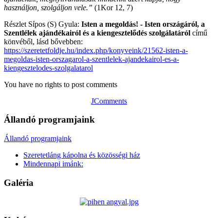
használjon, szolgáljon vele.”
(1Kor 12, 7)
Részlet Sípos (S) Gyula:
Isten a megoldás! - Isten országáról, a
Szentlélek ajándékairól és a kiengesztelődés szolgálatáról
című
könvéből, lásd bővebben:
https://szeretetfoldje.hu/index.php/konyveink/21562-isten-a-
megoldas-isten-orszagarol-a-szentlelek-ajandekairol-es-a-
kiengesztelodes-szolgalatarol
You have no rights to post comments
JComments
Állandó programjaink
Állandó programjaink
Szeretetláng kápolna és közösségi ház
Mindennapi imánk:
Galéria