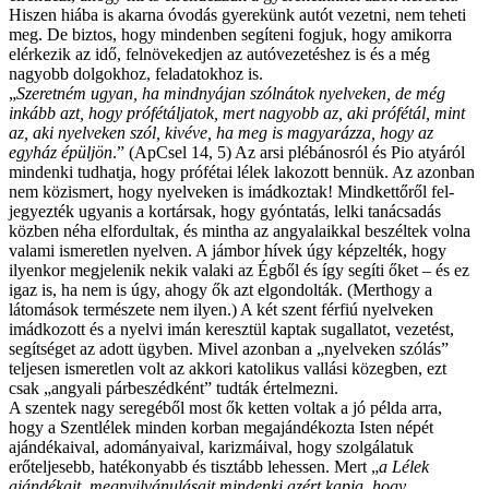
Hiszen hiába is akarna óvodás gyerekünk autót vezetni, nem teheti
meg. De biztos, hogy mindenben segíteni fogjuk, hogy amikorra
elérkezik az idő, felnövekedjen az autóvezetéshez is és a még
nagyobb dolgokhoz, feladatokhoz is.
„
Szeretném ugyan, ha mindnyájan szólnátok nyelveken, de még
inkább azt, hogy prófétáljatok, mert nagyobb az, aki prófétál, mint
az, aki nyelveken szól, kivéve, ha meg is magyarázza, hogy az
egyház épüljön
.” (ApCsel 14, 5) Az arsi plébánosról és Pio atyáról
mindenki tudhatja, hogy prófétai lélek lakozott bennük. Az azonban
nem közismert, hogy nyelveken is imádkoztak! Mindkettőről fel-
jegyezték ugyanis a kortársak, hogy gyóntatás, lelki tanácsadás
közben néha elfordultak, és mintha az angyalaikkal beszéltek volna
valami ismeretlen nyelven. A jámbor hívek úgy képzelték, hogy
ilyenkor megjelenik nekik valaki az Égből és így segíti őket – és ez
igaz is, ha nem is úgy, ahogy ők azt elgondolták. (Merthogy a
látomások természete nem ilyen.) A két szent férfiú nyelveken
imádkozott és a nyelvi imán keresztül kaptak sugallatot, vezetést,
segítséget az adott ügyben. Mivel azonban a „nyelveken szólás”
teljesen ismeretlen volt az akkori katolikus vallási közegben, ezt
csak „angyali párbeszédként” tudták értelmezni.
A szentek nagy seregéből most ők ketten voltak a jó példa arra,
hogy a Szentlélek minden korban megajándékozta Isten népét
ajándékaival, adományaival, karizmáival, hogy szolgálatuk
erőteljesebb, hatékonyabb és tisztább lehessen. Mert „
a Lélek
ajándékait, megnyilvánulásait mindenki azért kapja, hogy