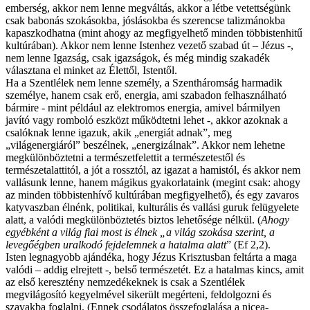
emberség, akkor nem lenne megváltás, akkor a létbe vetettségünk
csak babonás szokásokba, jóslásokba és szerencse talizmánokba
kapaszkodhatna (mint ahogy az megfigyelhető minden többistenhitű
kultúrában). Akkor nem lenne Istenhez vezető szabad út – Jézus -,
nem lenne Igazság, csak igazságok, és még mindig szakadék
választana el minket az Élettől, Istentől.
Ha a Szentlélek nem lenne személy, a Szentháromság harmadik
személye, hanem csak erő, energia, ami szabadon felhasználható
bármire - mint például az elektromos energia, amivel bármilyen
javító vagy romboló eszközt működtetni lehet -, akkor azoknak a
csalóknak lenne igazuk, akik „energiát adnak”, meg
„világenergiáról” beszélnek, „energizálnak”. Akkor nem lehetne
megkülönböztetni a természetfelettit a természetestől és
természetalattitól, a jót a rossztól, az igazat a hamistól, és akkor nem
vallásunk lenne, hanem mágikus gyakorlataink (megint csak: ahogy
az minden többistenhívő kultúrában megfigyelhető), és egy zavaros
katyvaszban élnénk, politikai, kulturális és vallási guruk felügyelete
alatt, a valódi megkülönböztetés biztos lehetősége nélkül. (
Ahogy
egyébként a világ fiai most is élnek „a világ szokása szerint, a
levegőégben uralkodó fejdelemnek a hatalma alatt
” (Ef 2,2).
Isten legnagyobb ajándéka, hogy Jézus Krisztusban feltárta a maga
valódi – addig elrejtett -, belső természetét. Ez a hatalmas kincs, amit
az első keresztény nemzedékeknek is csak a Szentlélek
megvilágosító kegyelmével sikerült megérteni, feldolgozni és
szavakba foglalni. (Ennek csodálatos összefoglalása a nicea-