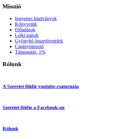
Misszió
Ingyenes kiadványok
Könyveink
Előadások
Lelki napok
Gyógyító összejövetelek
Cigánymisszió
Támogatás, 1%
Rólunk
A Szeretet földje youtube-csatornája
Szeretet földje a Facebook-on
Rólunk