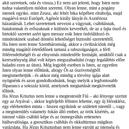
akit szeretnek, oda és vissza.) Ez nem azt jelenti, hogy Isten nem
tudna valamilyen módon szeretni. Olyan lenne, mint a pogány
istenek egyike, mint Zeusz, aki fehér bika képében elrabolja, majd
magáévá teszi Európét, Agénór király lányát és Asztériosz
házastársát. Lehet szeretetnek nevezni a vágynak, csábításnak,
hatalomnak és erőszaknak e különös keverékét, de az a fajta önző és
birtokló szeretet azért igen messze esik Isten önfeláldozó és
mindenkinek szabad döntési lehetőséget biztosító szeretetétől.
Ha Isten nem lenne Szentháromság, akkor a civilizációnk még
mindig magától értetődőnek tartaná a rabszolgaságot, a férfi
fölérendeltségét és az elnyomás mindenféle formáját, amikből csak a
kereszténység által volt képes megszabadulni (vagy legalábbis előre
haladni ezen az úton). Még legjobb esetben is Isten, az egyetlen
Isten olyan lenne előttünk, ahogy Őt az ószövetségből
megismerhetjük - és akkor még mindig a törvény igája alatt
nyögnénk és azon gondolkodnánk, hogy melyik a legfontosabb
főparancs a sokszáz körül, amelynek megtartását megkövetelik
tőlünk.
Ha Jézus Krisztus nem lenne a megtestesült Fiú – aki lényege szerint
egy az Atyával -, akkor legfeljebb félisten lehetne, egy új Héraklész,
egy elérhetetlen minta – hiszen egyikünk se született istentől -, vagy
a megistenülés valamely fokán álló ember, az örök kísértés, az
istenné válás csábító képe és az önmegváltás rettenetes
hiábavalósága, a gnosztikus csábítás és okkultizmus mágikus
varázslata. Ha Jézus Krisztusban nem lenne együtt az istenség és