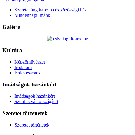
Szeretetláng kápolna és közösségi ház
Mindennapi imánk:
Galéria
Kultúra
Képzőművészet
Irodalom
Érdekességek
Imádságok hazánkért
Imádságok hazánkért
Szent István országáért
Szeretet történetek
Szeretet történetek