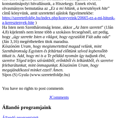
konstantinápolyi hitvallásunk, a Hiszekegy. Ennek rövid,
olvasmányos bemutatása az „
Ez a mi hitünk, a keresztények hite
”
című könyvünk, amit szeretettel ajánlok figyelmetekbe:
https://szeretetfoldje.hu/index.php/konyveink/20665-ez-a-mi-hitunk-
a-keresztenyek-hite
)
Ha Isten nem Szentháromság lenne, akkor „
Az Isten szeretet
” (1Ján
4,8) kijelentés nem lenne több a szokásos fecsegésnél, azt pedig,
hogy „
úgy szerette Isten a világot, hogy egyszülött Fiát adta oda
”
(Ján 3,16) megérthetetlen titok maradna.
Köszönöm Uram, hogy megismertetted magad velünk, mint
Szentháromság Egyisten és feltártad előttünk szíved legbensőbb
titkait is. Add, hogy mi is a Te példád nyomán így tudjunk élni,
szeretve Téged teljes szívünkből, erőnkből és lelkünkből, és szeretve
felebarátunkat, mint önmagunkat. Köszönöm Uram, hogy
megajándékozol minket ezzel! Ámen.
Sípos (S) Gyula (www.szeretetfoldje.hu)
You have no rights to post comments
JComments
Állandó programjaink
Állandó programjaink