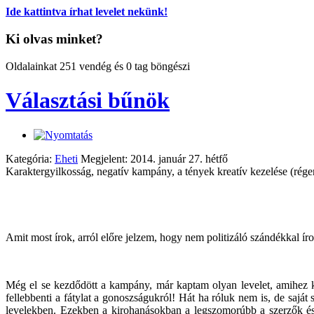
Ide kattintva írhat levelet nekünk!
Ki olvas minket?
Oldalainkat 251 vendég és 0 tag böngészi
Választási bűnök
Kategória:
Eheti
Megjelent: 2014. január 27. hétfő
Karaktergyilkosság, negatív kampány, a tények kreatív kezelése (ré
Amit most írok, arról előre jelzem, hogy nem politizáló szándékkal íro
Még el se kezdődött a kampány, már kaptam olyan levelet, amihez kép
fellebbenti a fátylat a gonoszságukról! Hát ha róluk nem is, de saját
levelekben. Ezekben a kirohanásokban a legszomorúbb a szerzők és