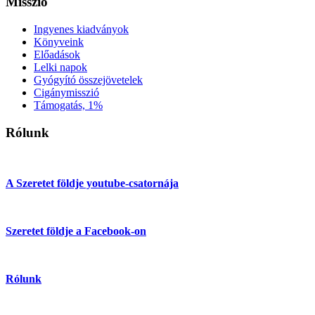
Misszió
Ingyenes kiadványok
Könyveink
Előadások
Lelki napok
Gyógyító összejövetelek
Cigánymisszió
Támogatás, 1%
Rólunk
A Szeretet földje youtube-csatornája
Szeretet földje a Facebook-on
Rólunk