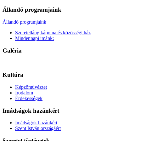
Állandó programjaink
Állandó programjaink
Szeretetláng kápolna és közösségi ház
Mindennapi imánk:
Galéria
Kultúra
Képzőművészet
Irodalom
Érdekességek
Imádságok hazánkért
Imádságok hazánkért
Szent István országáért
Szeretet történetek