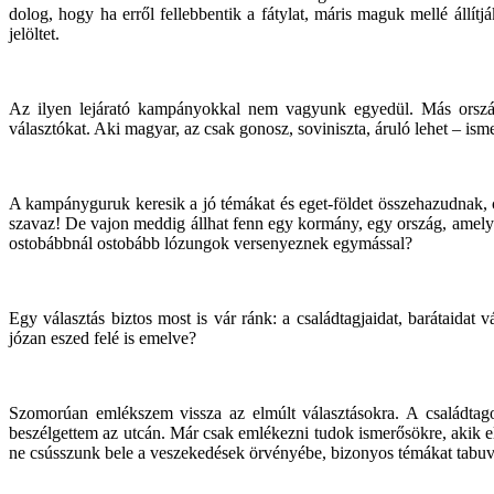
dolog, hogy ha erről fellebbentik a fátylat, máris maguk mellé állí
jelöltet.
Az ilyen lejárató kampányokkal nem vagyunk egyedül. Más orszá
választókat. Aki magyar, az csak gonosz, soviniszta, áruló lehet – 
A kampányguruk keresik a jó témákat és eget-földet összehazudnak, c
szavaz! De vajon meddig állhat fenn egy kormány, egy ország, amelyik
ostobábbnál ostobább lózungok versenyeznek egymással?
Egy választás biztos most is vár ránk: a családtagjaidat, barátaidat 
józan eszed felé is emelve?
Szomorúan emlékszem vissza az elmúlt választásokra. A családtago
beszélgettem az utcán. Már csak emlékezni tudok ismerősökre, akik e
ne csússzunk bele a veszekedések örvényébe, bizonyos témákat tabuvá,