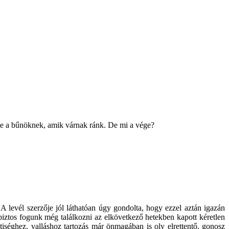
te a bűnöknek, amik várnak ránk. De mi a vége?
A levél szerzője jól láthatóan úgy gondolta, hogy ezzel aztán igazán
s biztos fogunk még találkozni az elkövetkező hetekben kapott kéretlen
éghez, valláshoz tartozás már önmagában is oly elrettentő, gonosz