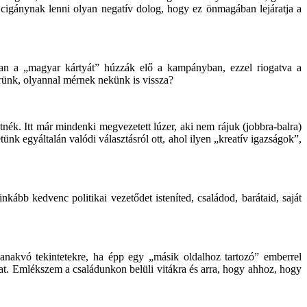
, cigánynak lenni olyan negatív dolog, hogy ez önmagában lejáratja a
n a „magyar kártyát” húzzák elő a kampányban, ezzel riogatva a
érünk, olyannal mérnek nekünk is vissza?
ék. Itt már mindenki megvezetett lúzer, aki nem rájuk (jobbra-balra)
k egyáltalán valódi választásról ott, ahol ilyen „kreatív igazságok”,
nkább kedvenc politikai vezetődet isteníted, családod, barátaid, saját
anakvó tekintetekre, ha épp egy „másik oldalhoz tartozó” emberrel
at. Emlékszem a családunkon belüli vitákra és arra, hogy ahhoz, hogy