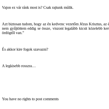
Vajon ez vár ránk most is? Csak rajtunk múlik.
Azt biztosan tudom, hogy az én kedvenc vezetőm Jézus Krisztus, az
nem gyűjtöttem eddig se össze, viszont legalább kicsit közelebb ke
ördögtől van.”
És akkor kire fogok szavazni?
A legkisebb rosszra…
You have no rights to post comments