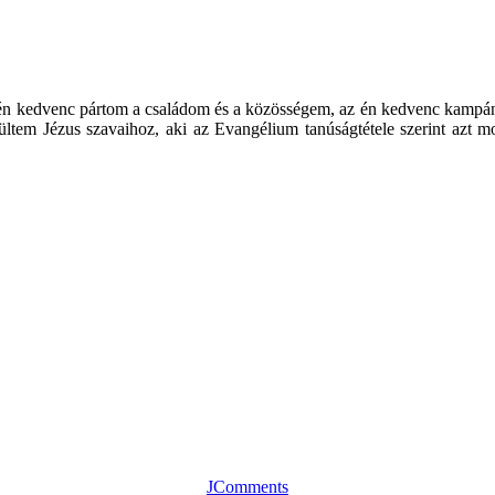
 én kedvenc pártom a családom és a közösségem, az én kedvenc kampány
rültem Jézus szavaihoz, aki az Evangélium tanúságtétele szerint azt m
JComments