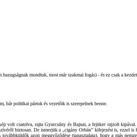
gen hazugságnak mondtuk, most már szakmai fogás) - és ez csak a kezde
m, bár politikai pártok és vezetőik is szerepelnek benne.
 volt csatolva, rajta Gyurcsány és Bajnai, a fejükre rajzolt kipával. 
 szívéről biztosan. De ismerjük a „cigány Orbán” kifejezést is, ezzel i
 továbbküldők azon meggyőződése (tapasztalata), hogy a más nemzetis