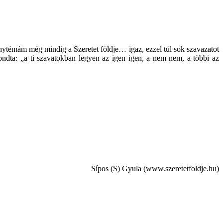
témám még mindig a Szeretet földje… igaz, ezzel túl sok szavazatot
ondta: „a ti szavatokban legyen az igen igen, a nem nem, a többi az
Sípos (S) Gyula (www.szeretetfoldje.hu)