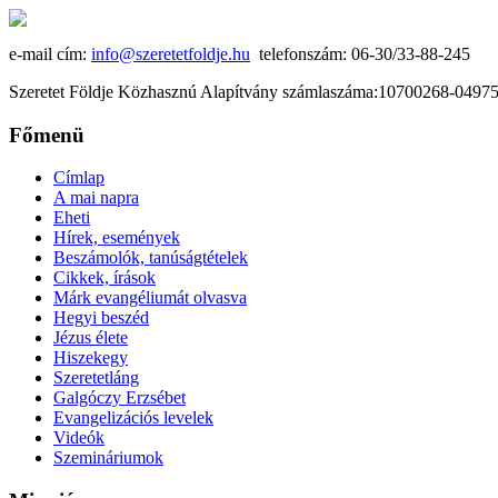
e-mail cím:
info@szeretetfoldje.hu
telefonszám: 06-30/33-88-245
Szeretet Földje Közhasznú Alapítvány számlaszáma:10700268-049
Főmenü
Címlap
A mai napra
Eheti
Hírek, események
Beszámolók, tanúságtételek
Cikkek, írások
Márk evangéliumát olvasva
Hegyi beszéd
Jézus élete
Hiszekegy
Szeretetláng
Galgóczy Erzsébet
Evangelizációs levelek
Videók
Szemináriumok