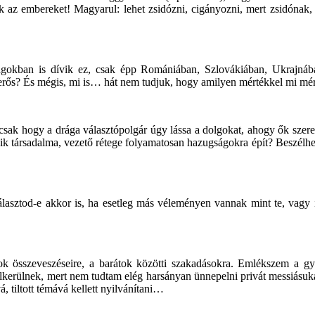
tják az embereket! Magyarul: lehet zsidózni, cigányozni, mert zsidónak
gokban is dívik ez, csak épp Romániában, Szlovákiában, Ukrajnába
ismerős? És mégis, mi is… hát nem tudjuk, hogy amilyen mértékkel mi m
sak hogy a drága választópolgár úgy lássa a dolgokat, ahogy ők szeretn
 társadalma, vezető rétege folyamatosan hazugságokra épít? Beszélhetün
választod-e akkor is, ha esetleg más véleményen vannak mint te, vagy i
k összeveszéseire, a barátok közötti szakadásokra. Emlékszem a gy
lkerülnek, mert nem tudtam elég harsányan ünnepelni privát messiásuk
 tiltott témává kellett nyilvánítani…