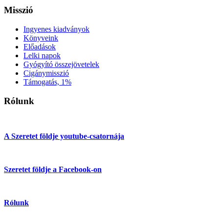
Misszió
Ingyenes kiadványok
Könyveink
Előadások
Lelki napok
Gyógyító összejövetelek
Cigánymisszió
Támogatás, 1%
Rólunk
A Szeretet földje youtube-csatornája
Szeretet földje a Facebook-on
Rólunk