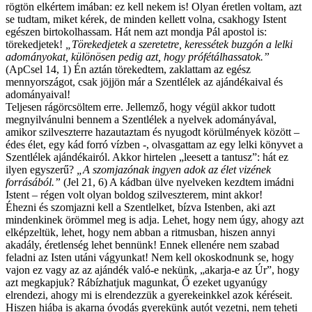
rögtön elkértem imában: ez kell nekem is! Olyan éretlen voltam, azt
se tudtam, miket kérek, de minden kellett volna, csakhogy Istent
egészen birtokolhassam. Hát nem azt mondja Pál apostol is:
törekedjetek!
„
Törekedjetek a szeretetre, keressétek buzgón a lelki
adományokat, különösen pedig azt, hogy prófétálhassatok.”
(ApCsel 14, 1) Én aztán törekedtem, zaklattam az egész
mennyországot, csak jöjjön már a Szentlélek az ajándékaival és
adományaival!
Teljesen rágörcsöltem erre. Jellemző, hogy végül akkor tudott
megnyilvánulni bennem a Szentlélek a nyelvek adományával,
amikor szilveszterre hazautaztam és nyugodt körülmények között –
édes élet, egy kád forró vízben -, olvasgattam az egy lelki könyvet a
Szentlélek ajándékairól. Akkor hirtelen „leesett a tantusz”: hát ez
ilyen egyszerű?
„
A szomjazónak ingyen adok az élet vizének
forrásából.”
(Jel 21, 6) A kádban ülve nyelveken kezdtem imádni
Istent – régen volt olyan boldog szilveszterem, mint akkor!
Éhezni és szomjazni kell a Szentlelket, bízva Istenben, aki azt
mindenkinek örömmel meg is adja. Lehet, hogy nem úgy, ahogy azt
elképzeltük, lehet, hogy nem abban a ritmusban, hiszen annyi
akadály, éretlenség lehet bennünk! Ennek ellenére nem szabad
feladni az Isten utáni vágyunkat! Nem kell okoskodnunk se, hogy
vajon ez vagy az az ajándék való-e nekünk, „akarja-e az Úr”, hogy
azt megkapjuk? Rábízhatjuk magunkat, Ő ezeket ugyanúgy
elrendezi, ahogy mi is elrendezzük a gyerekeinkkel azok kéréseit.
Hiszen hiába is akarna óvodás gyerekünk autót vezetni, nem teheti