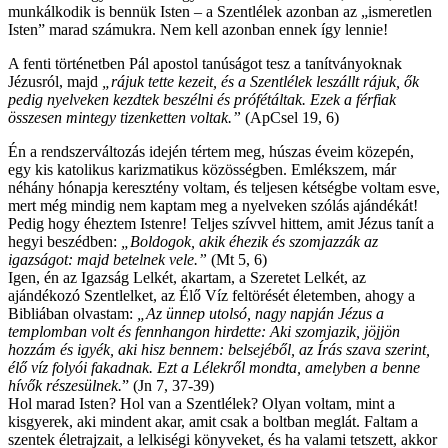
munkálkodik is bennük Isten – a Szentlélek azonban az „ismeretlen
Isten” marad számukra. Nem kell azonban ennek így lennie!
A fenti történetben Pál apostol tanúságot tesz a tanítványoknak
Jézusról, majd
„
rájuk tette kezeit, és a Szentlélek leszállt rájuk, ők
pedig nyelveken kezdtek beszélni és prófétáltak. Ezek a férfiak
összesen mintegy tizenketten voltak.”
(ApCsel 19, 6)
Én a rendszerváltozás idején tértem meg, húszas éveim közepén,
egy kis katolikus karizmatikus közösségben. Emlékszem, már
néhány hónapja keresztény voltam, és teljesen kétségbe voltam esve,
mert még mindig nem kaptam meg a nyelveken szólás ajándékát!
Pedig hogy éheztem Istenre! Teljes szívvel hittem, amit Jézus tanít a
hegyi beszédben:
„
Boldogok, akik éhezik és szomjazzák az
igazságot: majd betelnek vele.
”
(Mt 5, 6)
Igen, én az Igazság Lelkét, akartam, a Szeretet Lelkét, az
ajándékozó Szentlelket, az Élő Víz feltörését életemben, ahogy a
Bibliában olvastam:
„
Az ünnep utolsó, nagy napján Jézus a
templomban volt és fennhangon hirdette: Aki szomjazik, jöjjön
hozzám és igyék, aki hisz bennem: belsejéből, az Írás szava szerint,
élő víz folyói fakadnak. Ezt a Lélekről mondta, amelyben a benne
hívők részesülnek
.
” (Jn 7, 37-39)
Hol marad Isten? Hol van a Szentlélek? Olyan voltam, mint a
kisgyerek, aki mindent akar, amit csak a boltban meglát. Faltam a
szentek életrajzait, a lelkiségi könyveket, és ha valami tetszett, akkor