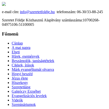
e-mail cím:
info@szeretetfoldje.hu
telefonszám: 06-30/33-88-245
Szeretet Földje Közhasznú Alapítvány számlaszáma:10700268-
04975106-51100005
Főmenü
Címlap
A mai napra
Eheti
Hírek, események
Beszámolók, tanúságtételek
Cikkek, írások
Márk evangéliumát olvasva
Hegyi beszéd
Jézus élete
Hiszekegy
Szeretetláng
Galgóczy Erzsébet
Evangelizációs levelek
Videók
Szemináriumok