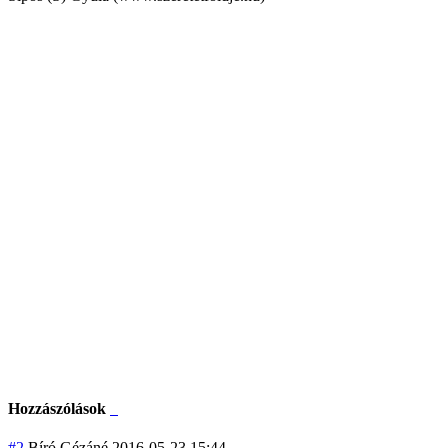
Hozzászólások
#2
Bíró Gézáné
2016-05-23 15:44