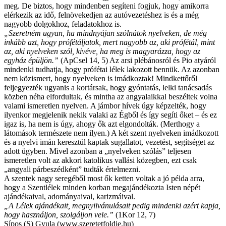
meg. De biztos, hogy mindenben segíteni fogjuk, hogy amikorra
elérkezik az idő, felnövekedjen az autóvezetéshez is és a még
nagyobb dolgokhoz, feladatokhoz is.
„Szeretném ugyan, ha mindnyájan szólnátok nyelveken, de még
inkább azt, hogy prófétáljatok, mert nagyobb az, aki prófétál, mint
az, aki nyelveken szól, kivéve, ha meg is magyarázza, hogy az
egyház épüljön.”
(ApCsel 14, 5) Az arsi plébánosról és Pio atyáról
mindenki tudhatja, hogy prófétai lélek lakozott bennük. Az azonban
nem közismert, hogy nyelveken is imádkoztak! Mindkettőről
feljegyezték ugyanis a kortársak, hogy gyóntatás, lelki tanácsadás
közben néha elfordultak, és mintha az angyalaikkal beszéltek volna
valami ismeretlen nyelven. A jámbor hívek úgy képzelték, hogy
ilyenkor megjelenik nekik valaki az Égből és így segíti őket – és ez
igaz is, ha nem is úgy, ahogy ők azt elgondolták. (Merthogy a
látomások természete nem ilyen.) A két szent nyelveken imádkozott
és a nyelvi imán keresztül kaptak sugallatot, vezetést, segítséget az
adott ügyben. Mivel azonban a „nyelveken szólás” teljesen
ismeretlen volt az akkori katolikus vallási közegben, ezt csak
„angyali párbeszédként” tudták értelmezni.
A szentek nagy seregéből most ők ketten voltak a jó példa arra,
hogy a Szentlélek minden korban megajándékozta Isten népét
ajándékaival, adományaival, karizmáival.
„
A Lélek ajándékait, megnyilvánulásait pedig mindenki azért kapja,
hogy használjon, szolgáljon vele
.”
(1Kor 12, 7)
Sípos (S) Gyula (www.szeretetfoldje.hu)