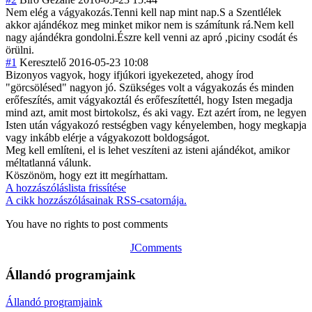
Nem elég a vágyakozás.Tenn
i kell nap mint nap.S a Szentlélek
akkor ajándékoz meg minket mikor nem is számítunk rá.Nem kell
nagy ajándékra gondolni.Észre kell venni az apró ,piciny csodát és
örülni.
#1
Keresztelő
2016-05-23 10:08
Bizonyos vagyok, hogy ifjúkori igyekezeted, ahogy írod
"görcsölésed" nagyon jó. Szükséges volt a vágyakozás és minden
erőfeszítés, amit vágyakoztál és erőfeszítettél, hogy Isten megadja
mind azt, amit most birtokolsz, és aki vagy. Ezt azért írom, ne legyen
Isten után vágyakozó restségben vagy kényelemben, hogy megkapja
vagy inkább elérje a vágyakozott boldogságot.
Meg kell említeni, el is lehet veszíteni az isteni ajándékot, amikor
méltatlanná válunk.
Köszönöm, hogy ezt itt megírhattam.
A hozzászóláslista frissítése
A cikk hozzászólásainak RSS-csatornája.
You have no rights to post comments
JComments
Állandó programjaink
Állandó programjaink