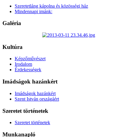
Szeretetláng kápolna és közösségi ház
Mindennapi imánk:
Galéria
Kultúra
Képzőművészet
Irodalom
Érdekességek
Imádságok hazánkért
Imádságok hazánkért
Szent István országáért
Szeretet történetek
Szeretet történetek
Munkanapló