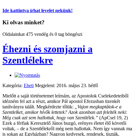
Ide kattintva írhat levelet nekünk!
Ki olvas minket?
Oldalainkat 475 vendég és 0 tag böngészi
Éhezni és szomjazni a
Szentlélekre
Kategória:
Eheti
Megjelent: 2016. május 23. hétfő
Mielőtt a saját történetemet leírnám, az Apostolok Cselekedeteiből
idézném fel azt a részt, amikor Pál apostol Efezusban tizenkét
tanítványra talált. Megkérdezte tőlük:
„Vajon megkaptátok-e a
Szentlelket, amikor hívők lettetek? Azok azonban azt felelték neki:
Még csak azt sem hallottuk, hogy van Szentlélek.”
(ApCsel 19, 2)
Ezek a férfiak Keresztelő János buzgó, erényes életet élő követői
voltak, – de a Szentlélekről még nem hallottak. Nem így vannak ma
is sokan az Egyházban? Nagyon kedvesek, rendesek, tiszták,