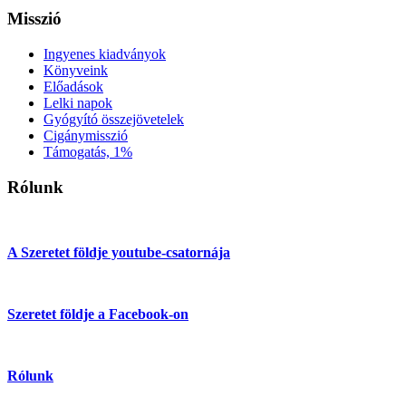
Misszió
Ingyenes kiadványok
Könyveink
Előadások
Lelki napok
Gyógyító összejövetelek
Cigánymisszió
Támogatás, 1%
Rólunk
A Szeretet földje youtube-csatornája
Szeretet földje a Facebook-on
Rólunk