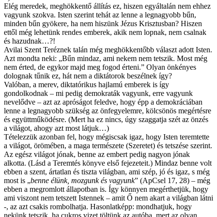
Elég meredek, meghökkentő állítás ez, hiszen egyáltalán nem ehhez
vagyunk szokva. Isten szerint tehát az lenne a legnagyobb bűn,
minden bűn gyökere, ha nem hiszünk Jézus Krisztusban? Hiszen
ettől még lehetünk rendes emberek, akik nem lopnak, nem csalnak
és hazudnak…?!
Avilai Szent Teréznek talán még meghökkentőbb választ adott Isten.
Azt mondta neki: „Bűn mindaz, ami nekem nem tetszik. Most még
nem érted, de egykor majd meg fogod érteni.” Olyan önkényes
dolognak tűnik ez, hát nem a diktátorok beszélnek így?
Valóban, a merev, diktatórikus hajlamú emberek is így
gondolkodnak – mi pedig demokraták vagyunk, erre vagyunk
nevelődve – azt az apróságot feledve, hogy épp a demokráciában
lenne a legnagyobb szükség az önfegyelemre, kölcsönös megértésre
és együttműködésre. (Mert ha ez nincs, úgy szaggatja szét az önzés
a világot, ahogy azt most látjuk…)
Tételezzük azonban fel, hogy mégiscsak igaz, hogy Isten teremtette
a világot, örömében, a maga természete (Szeretet) és tetszése szerint.
Az egész világot jónak, benne az embert pedig nagyon jónak
alkotta. (Lásd a Teremtés könyve első fejezeteit.) Mindaz benne volt
ebben a szent, ártatlan és tiszta világban, ami szép, jó és igaz, s még
most is „
benne élünk, mozgunk és vagyunk
” (ApCsel 17, 28) – még
ebben a megromlott állapotban is. Így könnyen megérthetjük, hogy
ami viszont nem tetszett Istennek – amit Ő nem akart a világban látni
-, az azt csakis rombolhatja. Hasonlatképp: mondhatjuk, hogy
nekünk tetszik, ha cukros vizet töltünk az autóba, mert az olyan