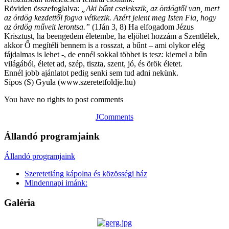
Röviden összefoglalva:
„
Aki bűnt cselekszik, az ördögtől van, mert
az ördög kezdettől fogva vétkezik. Azért jelent meg Isten Fia, hogy
az ördög műveit lerontsa
.”
(1Ján 3, 8) Ha elfogadom Jézus
Krisztust, ha beengedem életembe, ha eljöhet hozzám a Szentlélek,
akkor Ő megítéli bennem is a rosszat, a bűnt – ami olykor elég
fájdalmas is lehet -, de ennél sokkal többet is tesz: kiemel a bűn
világából, életet ad, szép, tiszta, szent, jó, és örök életet.
Ennél jobb ajánlatot pedig senki sem tud adni nekünk.
Sípos (S) Gyula (www.szeretetfoldje.hu)
You have no rights to post comments
JComments
Állandó programjaink
Állandó programjaink
Szeretetláng kápolna és közösségi ház
Mindennapi imánk:
Galéria