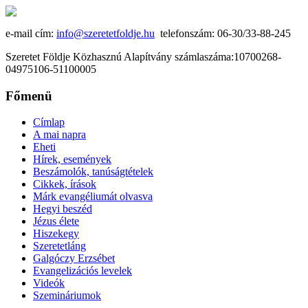
e-mail cím:
info@szeretetfoldje.hu
telefonszám: 06-30/33-88-245
Szeretet Földje Közhasznú Alapítvány számlaszáma:10700268-
04975106-51100005
Főmenü
Címlap
A mai napra
Eheti
Hírek, események
Beszámolók, tanúságtételek
Cikkek, írások
Márk evangéliumát olvasva
Hegyi beszéd
Jézus élete
Hiszekegy
Szeretetláng
Galgóczy Erzsébet
Evangelizációs levelek
Videók
Szemináriumok