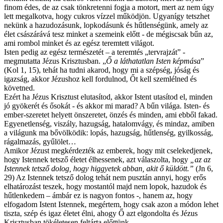
finom édes, de az csak tönkretenni fogja a motort, mert az nem úgy
lett megalkotva, hogy cukros vízzel működjön. Ugyanígy tetszhet
nekünk a hazudozásunk, lopkodásunk és hűtlenségünk, amely az
élet császárává tesz minket a szemeink előtt - de mégiscsak bűn az,
ami rombol minket és az egész teremtett világot.
Isten pedig az egész természetét – a teremtés „tervrajzát” -
megmutatta Jézus Krisztusban. „
Ő a láthatatlan Isten képmása
”
(Kol 1, 15), tehát ha tudni akarod, hogy mi a szépség, jóság és
igazság, akkor Jézushoz kell fordulnod, Őt kell szemlélned és
követned.
Ezért ha Jézus Krisztust elutasítod, akkor Istent utasítod el, minden
jó gyökerét és ősokát - és akkor mi marad? A bűn világa. Isten- és
ember-szeretet helyett önszeretet, önzés és minden, ami ebből fakad.
Egyenetlenség, viszály, hazugság, hatalomvágy, és mindaz, amiben
a világunk ma bővölködik: lopás, hazugság, hűtlenség, gyilkosság,
rágalmazás, gyűlölet…
Amikor Jézust megkérdezték az emberek, hogy mit cselekedjenek,
hogy Istennek tetsző életet élhessenek, azt válaszolta, hogy
„
az az
Istennek tetsző dolog, hogy higgyetek abban, akit ő küldött
.”
(Jn 6,
29) Az Istennek tetsző dolog tehát nem pusztán annyi, hogy erős
elhatározást teszek, hogy mostantól majd nem lopok, hazudok és
hűtlenkedem – ámbár ez is nagyon fontos -, hanem az, hogy
elfogadom Istent Istennek, megértem, hogy csak azon a módon lehet
tiszta, szép és igaz életet élni, ahogy Ő azt elgondolta és Jézus
Krisztusban tökéletesen feltárta előttünk.