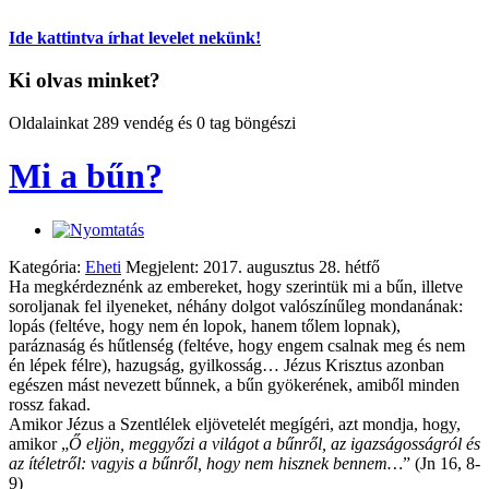
Ide kattintva írhat levelet nekünk!
Ki olvas minket?
Oldalainkat 289 vendég és 0 tag böngészi
Mi a bűn?
Kategória:
Eheti
Megjelent: 2017. augusztus 28. hétfő
Ha megkérdeznénk az embereket, hogy szerintük mi a bűn, illetve
soroljanak fel ilyeneket, néhány dolgot valószínűleg mondanának:
lopás (feltéve, hogy nem én lopok, hanem tőlem lopnak),
paráznaság és hűtlenség (feltéve, hogy engem csalnak meg és nem
én lépek félre), hazugság, gyilkosság… Jézus Krisztus azonban
egészen mást nevezett bűnnek, a bűn gyökerének, amiből minden
rossz fakad.
Amikor Jézus a Szentlélek eljövetelét megígéri, azt mondja, hogy,
amikor „
Ő eljön, meggyőzi a világot a bűnről, az igazságosságról és
az ítéletről: vagyis a bűnről, hogy nem hisznek bennem
…
” (Jn 16, 8-
9)