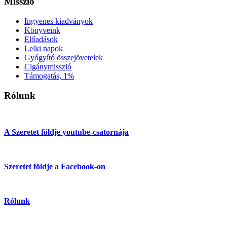
Misszió
Ingyenes kiadványok
Könyveink
Előadások
Lelki napok
Gyógyító összejövetelek
Cigánymisszió
Támogatás, 1%
Rólunk
A Szeretet földje youtube-csatornája
Szeretet földje a Facebook-on
Rólunk