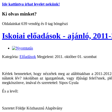
Ide kattintva írhat levelet nekünk!
Ki olvas minket?
Oldalainkat 639 vendég és 0 tag böngészi
Iskoiai előadások - ajánló, 2011
Kategória:
Előadások
Megjelent: 2011. október 01. szombat
Kérlek benneteket, hogy nézzétek meg az alábbiakban a 2011-2012-es 
nálatok lév? iskolában az igazgatónak, vagy ifjúsági felel?snek, p
megköszönve, imával és szeretettel: Sipos Gyula
És a levél:
Szeretet Földje Közhasznú Alapítvány