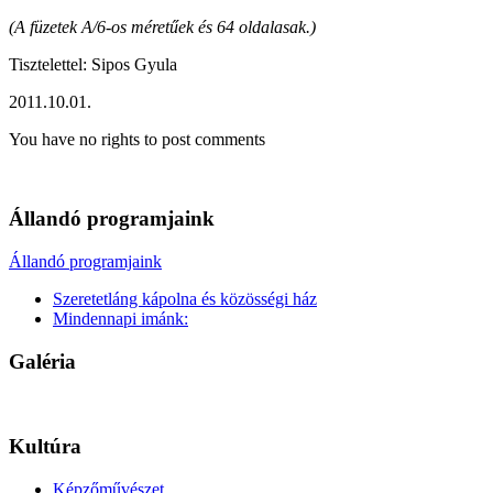
(A füzetek A/6-os méretűek és 64 oldalasak.)
Tisztelettel: Sipos Gyula
2011.10.01.
You have no rights to post comments
Állandó programjaink
Állandó programjaink
Szeretetláng kápolna és közösségi ház
Mindennapi imánk:
Galéria
Kultúra
Képzőművészet