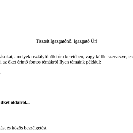
Tisztelt Igazgatónő, Igazgató Úr!
sokat, amelyek osztályfőnöki óra keretében, vagy külön szervezve, ese
 az őket érintő fontos témákról Ilyen témáink például:
,
dkét oldalról...
st és közös beszélgetést.