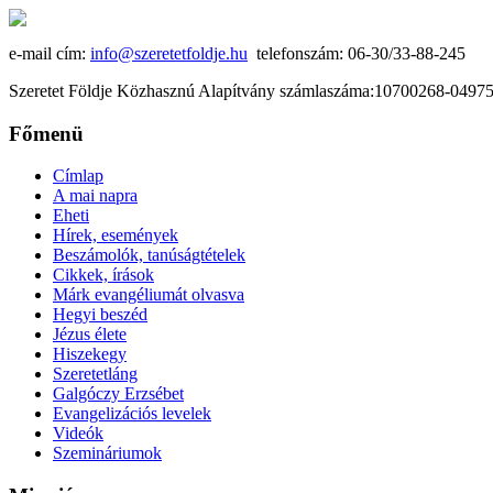
e-mail cím:
info@szeretetfoldje.hu
telefonszám: 06-30/33-88-245
Szeretet Földje Közhasznú Alapítvány számlaszáma:10700268-049
Főmenü
Címlap
A mai napra
Eheti
Hírek, események
Beszámolók, tanúságtételek
Cikkek, írások
Márk evangéliumát olvasva
Hegyi beszéd
Jézus élete
Hiszekegy
Szeretetláng
Galgóczy Erzsébet
Evangelizációs levelek
Videók
Szemináriumok