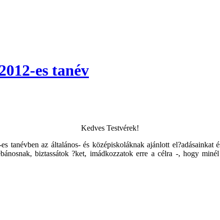
-2012-es tanév
Kedves Testvérek!
tanévben az általános- és középiskoláknak ajánlott el?adásainkat és h
lébánosnak, biztassátok ?ket, imádkozzatok erre a célra -, hogy minél