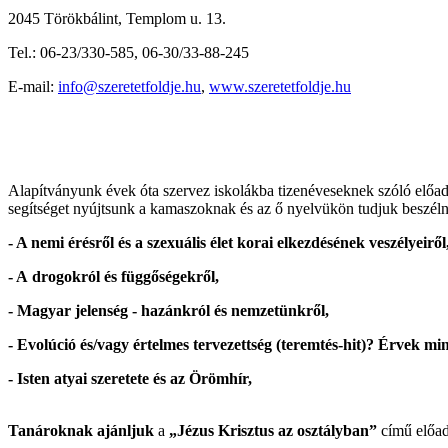
2045 Törökbálint, Templom u. 13.
Tel.: 06-23/330-585, 06-30/33-88-245
E-mail:
info@szeretetfoldje.hu
,
www.szeretetfoldje.hu
Alapítványunk évek óta szervez iskolákba tizenéveseknek szóló előadá
segítséget nyújtsunk a kamaszoknak és az ő nyelvükön tudjuk beszélni
- A nemi érésről és a szexuális élet korai elkezdésének veszélyeiről
- A drogokról és függőségekről,
- Magyar jelenség - hazánkról és nemzetünkről,
- Evolúció és/vagy értelmes tervezettség (teremtés-hit)? Érvek min
- Isten atyai szeretete és az Örömhír,
Tanároknak ajánljuk
a
„Jézus Krisztus az osztályban”
című előadá