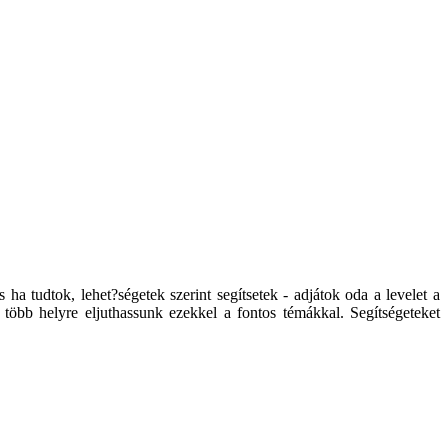
a tudtok, lehet?ségetek szerint segítsetek - adjátok oda a levelet a
 több helyre eljuthassunk ezekkel a fontos témákkal. Segítségeteket