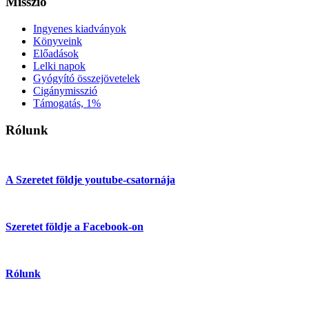
Misszió
Ingyenes kiadványok
Könyveink
Előadások
Lelki napok
Gyógyító összejövetelek
Cigánymisszió
Támogatás, 1%
Rólunk
A Szeretet földje youtube-csatornája
Szeretet földje a Facebook-on
Rólunk