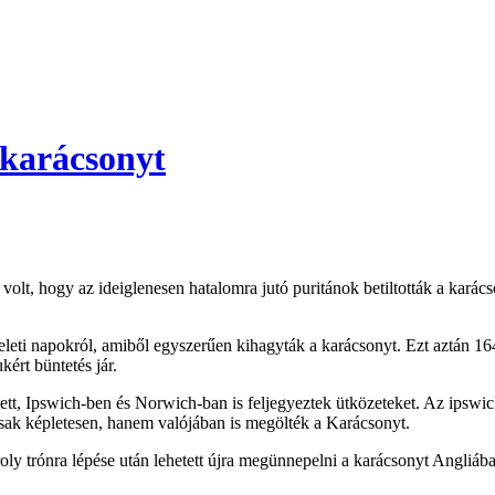
 karácsonyt
lt, hogy az ideiglenesen hatalomra jutó puritánok betiltották a karács
zteleti napokról, amiből egyszerűen kihagyták a karácsonyt. Ezt aztán 1
kért büntetés jár.
t, Ipswich-ben és Norwich-ban is feljegyeztek ütközeteket. Az ipswich-i
sak képletesen, hanem valójában is megölték a Karácsonyt.
roly trónra lépése után lehetett újra megünnepelni a karácsonyt Angliáb