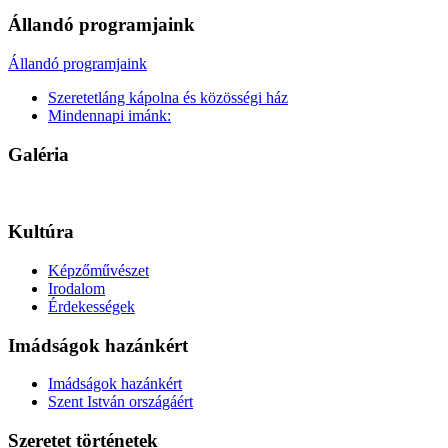
Állandó programjaink
Állandó programjaink
Szeretetláng kápolna és közösségi ház
Mindennapi imánk:
Galéria
Kultúra
Képzőművészet
Irodalom
Érdekességek
Imádságok hazánkért
Imádságok hazánkért
Szent István országáért
Szeretet történetek