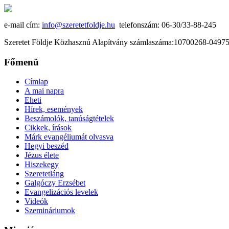
e-mail cím:
info@szeretetfoldje.hu
telefonszám: 06-30/33-88-245
Szeretet Földje Közhasznú Alapítvány számlaszáma:10700268-049
Főmenü
Címlap
A mai napra
Eheti
Hírek, események
Beszámolók, tanúságtételek
Cikkek, írások
Márk evangéliumát olvasva
Hegyi beszéd
Jézus élete
Hiszekegy
Szeretetláng
Galgóczy Erzsébet
Evangelizációs levelek
Videók
Szemináriumok