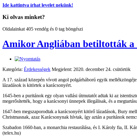
Ide kattintva írhat levelet nekünk!
Ki olvas minket?
Oldalainkat 405 vendég és 0 tag böngészi
Amikor Angliában betiltották a
Kategória:
Érdekességek
Megjelent: 2020. december 24. csütörtök
A 17. század közepén vívott angol polgárháború egyik mellékzöngéje vo
lázadások is kitörtek a karácsonyért.
1645-ben a puritánok egy olyan vallási útmutatót adtak ki az istentis
megerősítették, hogy a karácsonyi ünnepek illegálisak, és a megtartásu
1647-ben megszaporodtak a karácsonyért kitörő lázadások, Bury mellet
Christmasnak, azaz Karácsonynak hívtak, így aztán a puritánok nemc
Szabadon 1660-ban, a monarchia restaurálása, és I. Károly fia, II. Ká
(telex.hu)