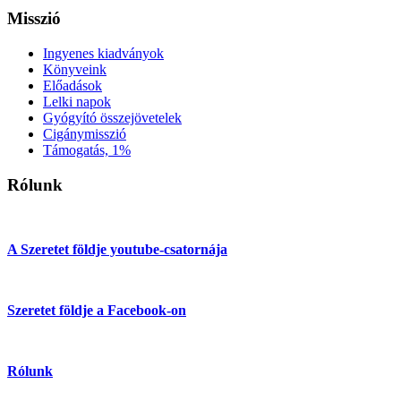
Misszió
Ingyenes kiadványok
Könyveink
Előadások
Lelki napok
Gyógyító összejövetelek
Cigánymisszió
Támogatás, 1%
Rólunk
A Szeretet földje youtube-csatornája
Szeretet földje a Facebook-on
Rólunk