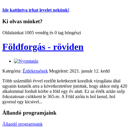
Ide kattintva írhat levelet nekünk!
Ki olvas minket?
Oldalainkat 1005 vendég és 0 tag böngészi
Földforgás - röviden
Kategória:
Érdekességek
Megjelent: 2021. január 12. kedd
Több százmillió évvel ezelőtt keletkezett korallok vizsgálata által
ugyanis kutatók arra a következtetésre jutottak, hogy akkor még 420
alkalommal fordult körbe a föld egy év alatt. Ez az érték aztán szép
fokozatosan csökkent le 365-re. A Föld azóta is hol lassul, hol
gyorsul egy kicsivel...
Állandó programjaink
Állandó programjaink