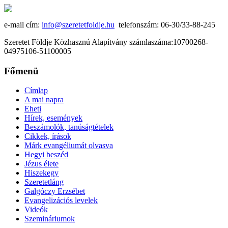
e-mail cím:
info@szeretetfoldje.hu
telefonszám: 06-30/33-88-245
Szeretet Földje Közhasznú Alapítvány számlaszáma:10700268-
04975106-51100005
Főmenü
Címlap
A mai napra
Eheti
Hírek, események
Beszámolók, tanúságtételek
Cikkek, írások
Márk evangéliumát olvasva
Hegyi beszéd
Jézus élete
Hiszekegy
Szeretetláng
Galgóczy Erzsébet
Evangelizációs levelek
Videók
Szemináriumok