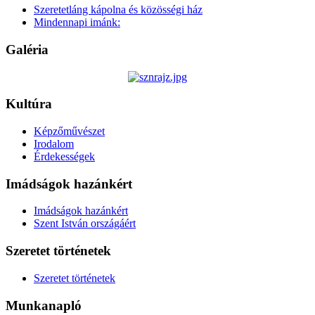
Szeretetláng kápolna és közösségi ház
Mindennapi imánk:
Galéria
Kultúra
Képzőművészet
Irodalom
Érdekességek
Imádságok hazánkért
Imádságok hazánkért
Szent István országáért
Szeretet történetek
Szeretet történetek
Munkanapló