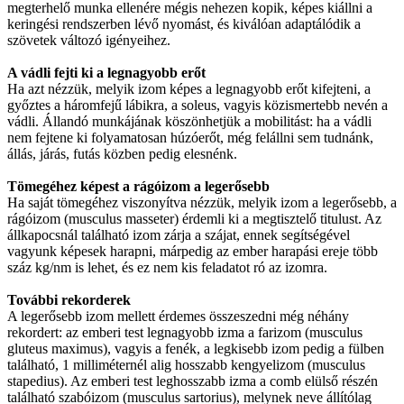
megterhelő munka ellenére mégis nehezen kopik, képes kiállni a
keringési rendszerben lévő nyomást, és kiválóan adaptálódik a
szövetek változó igényeihez.
A vádli fejti ki a legnagyobb erőt
Ha azt nézzük, melyik izom képes a legnagyobb erőt kifejteni, a
győztes a háromfejű lábikra, a soleus, vagyis közismertebb nevén a
vádli. Állandó munkájának köszönhetjük a mobilitást: ha a vádli
nem fejtene ki folyamatosan húzóerőt, még felállni sem tudnánk,
állás, járás, futás közben pedig elesnénk.
Tömegéhez képest a rágóizom a legerősebb
Ha saját tömegéhez viszonyítva nézzük, melyik izom a legerősebb, a
rágóizom (musculus masseter) érdemli ki a megtisztelő titulust. Az
állkapocsnál található izom zárja a szájat, ennek segítségével
vagyunk képesek harapni, márpedig az ember harapási ereje több
száz kg/nm is lehet, és ez nem kis feladatot ró az izomra.
További rekorderek
A legerősebb izom mellett érdemes összeszedni még néhány
rekordert: az emberi test legnagyobb izma a farizom (musculus
gluteus maximus), vagyis a fenék, a legkisebb izom pedig a fülben
található, 1 milliméternél alig hosszabb kengyelizom (musculus
stapedius). Az emberi test leghosszabb izma a comb elülső részén
található szabóizom (musculus sartorius), melynek neve állítólag