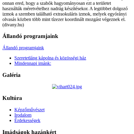
onnan ered, hogy a szabók hagyományosan ezt a területet
használták méretvételhez nadrág készítésekor. A legtöbbet dolgozó
izmok a szemben található extraokuláris izmok, melyek egyórányi
olvasás közben több mint tízezer koordinált mozgást végeznek el.
(divany.hu)
Állandó programjaink
Állandó programjaink
Szeretetláng kápolna és közösségi ház
Mindennapi imánk:
Galéria
Kultúra
Képzőművészet
Irodalom
Érdekességek
Imádságok hazánkért