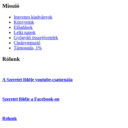
Misszió
Ingyenes kiadványok
Könyveink
Előadások
Lelki napok
Gyógyító összejövetelek
Cigánymisszió
Támogatás, 1%
Rólunk
A Szeretet földje youtube-csatornája
Szeretet földje a Facebook-on
Rólunk