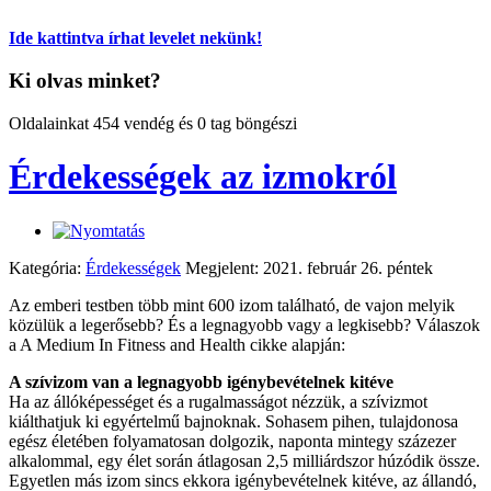
Ide kattintva írhat levelet nekünk!
Ki olvas minket?
Oldalainkat 454 vendég és 0 tag böngészi
Érdekességek az izmokról
Kategória:
Érdekességek
Megjelent: 2021. február 26. péntek
Az emberi testben több mint 600 izom található, de vajon melyik
közülük a legerősebb? És a legnagyobb vagy a legkisebb? Válaszok
a A Medium In Fitness and Health cikke alapján:
A szívizom van a legnagyobb igénybevételnek kitéve
Ha az állóképességet és a rugalmasságot nézzük, a szívizmot
kiálthatjuk ki egyértelmű bajnoknak. Sohasem pihen, tulajdonosa
egész életében folyamatosan dolgozik, naponta mintegy százezer
alkalommal, egy élet során átlagosan 2,5 milliárdszor húzódik össze.
Egyetlen más izom sincs ekkora igénybevételnek kitéve, az állandó,