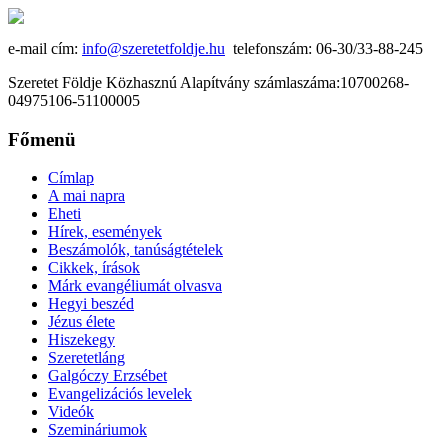
e-mail cím:
info@szeretetfoldje.hu
telefonszám: 06-30/33-88-245
Szeretet Földje Közhasznú Alapítvány számlaszáma:10700268-
04975106-51100005
Főmenü
Címlap
A mai napra
Eheti
Hírek, események
Beszámolók, tanúságtételek
Cikkek, írások
Márk evangéliumát olvasva
Hegyi beszéd
Jézus élete
Hiszekegy
Szeretetláng
Galgóczy Erzsébet
Evangelizációs levelek
Videók
Szemináriumok