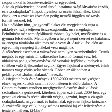
csoportokkal is összetévesztették az egyedeket.
A halak pikkelytelen, hosszú farkú, hatalmas szájú lárvaként kezdik,
ez a „szalagfarkú” állapot. Ilyenkor az óceán felszínéhez közel
élnek, ezt a szakaszt követően pedig nemtől függően más-más
formát vesznek fel.
Ha a példány hím, „nagyorrú” alakot ölt: megjelennek rajta a
pikkelyek, szája teljesen összezsugorodik, orra megdagad.
Felnőttként már nem táplálkozik többet, így belei, nyelőcsöve és a
gyomra felszívódik. Mellüregében a helyet nemi szervei és hatalmas,
az energia tárolására alkalmas mája veszi át. Átalakulása előtt az
egyed még rengeteg táplálékot vesz magához.
A nőstények esetében a változások nem ilyen szembetűnőek. Testük
megnő, és egy miniatűr sziláscethez hasonló formát vesz fel,
oldalukon pedig víznyomásészlelő vonalak fejlődnek, melyek a
sötétben való tájékozódást segítik. Egyes fajoknál a nőstények élénk
narancs vagy vörös színt öltenek. Ebben az állapotban a
példányokat „bálnahalaknak” nevezik.
A kifejlett hímek és nőstények 1500-2000 méteres mélységben
élnek, egyes kutatók szerint 3500 méteren is előfordulnak. A
Cetomimiformes rendben megfigyelhető extrém átalakulások
szokatlanak a gerincesek körében, éppen ezért csak 2009-ben, egy
genetikai elemzés révén sikerült végleg igazolni, hogy a vizsgált
szalagfarkúak, nagyorrúak és bálnahalak egyetlen fajhoz tartoznak.
A szakértők úgy vélik, hogy számos további faj vár felfedezésre a
tengerek mélyén. (24.hu)"