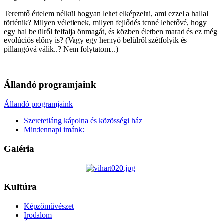
Teremtő értelem nélkül hogyan lehet elképzelni, ami ezzel a hallal
történik? Milyen véletlenek, milyen fejlődés tenné lehetővé, hogy
egy hal belülről felfalja önmagát, és közben életben marad és ez még
evolúciós előny is? (Vagy egy hernyó belülről szétfolyik és
pillangóvá válik..? Nem folytatom...)
Állandó programjaink
Állandó programjaink
Szeretetláng kápolna és közösségi ház
Mindennapi imánk:
Galéria
Kultúra
Képzőművészet
Irodalom