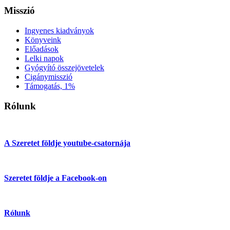
Misszió
Ingyenes kiadványok
Könyveink
Előadások
Lelki napok
Gyógyító összejövetelek
Cigánymisszió
Támogatás, 1%
Rólunk
A Szeretet földje youtube-csatornája
Szeretet földje a Facebook-on
Rólunk