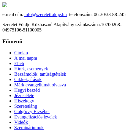
e-mail cím:
info@szeretetfoldje.hu
telefonszám: 06-30/33-88-245
Szeretet Földje Közhasznú Alapítvány számlaszáma:10700268-
04975106-51100005
Főmenü
Címlap
A mai napra
Eheti
Hírek, események
Beszámolók, tanúságtételek
Cikkek, írások
Márk evangéliumát olvasva
Hegyi beszéd
Jézus élete
Hiszekegy
Szeretetláng
Galgóczy Erzsébet
Evangelizációs levelek
Videók
Szemináriumok