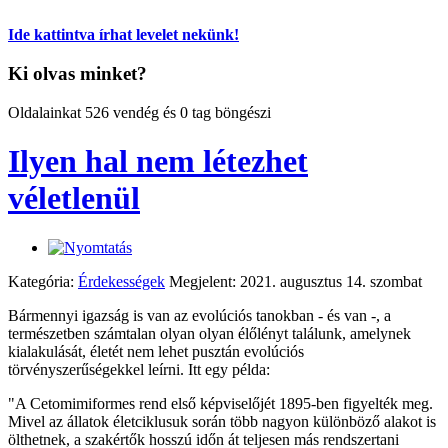
Ide kattintva írhat levelet nekünk!
Ki olvas minket?
Oldalainkat 526 vendég és 0 tag böngészi
Ilyen hal nem létezhet
véletlenül
Kategória:
Érdekességek
Megjelent: 2021. augusztus 14. szombat
Bármennyi igazság is van az evolúciós tanokban - és van -, a
természetben számtalan olyan olyan élőlényt találunk, amelynek
kialakulását, életét nem lehet pusztán evolúciós
törvényszerűségekkel leírni. Itt egy példa:
"A Cetomimiformes rend első képviselőjét 1895-ben figyelték meg.
Mivel az állatok életciklusuk során több nagyon különböző alakot is
ölthetnek, a szakértők hosszú időn át teljesen más rendszertani