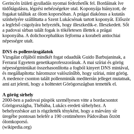
Gerincén ízületi gyulladás nyomai fedezhetők fel. Bordáinak íve
tüdőtágulásra, légzési nehézségekre utal. Koponyája hiányzott, de
fogakat találtak az ólom koporsóban. A prágai diakónus a kutatás
színhelyére szállíttatta a Szent Lukácsénak tartott koponyát. Először
a legfelső csigolyára helyezték, hogy illeszkedik-e. Illeszkedett. Sőt
a padovai sírban talált fogak is tökéletesen illettek a prágai
koponyába. A dolichocephalikus fejforma a korabeli antiochiai
népességre utalt.
DNS és pollenvizsgálatok
Vizsgálat céljából mindkét fogat odaadták Guido Barbujaninak, a
Ferrarai Egyetem genetikaprofesszorának. A mai szíriai és görög
népességmintákat összehasonlította a fogból kinyert DNS mintával,
és megállapította: háromszor valószínűbb, hogy szíriai, mint görög.
A medence csonton talált pollenminták mediterrán jelleget mutatnak,
ami azt jelenti, hogy a holttestet Görögországban temették el.
A görög sírhely
2000-ben a padovai püspök személyesen vitte a bordacsontot
Görögországba, Thébába, Lukács eredeti sírhelyhez. A
behelyezéskor azt is rögzítették tényként, hogy a márvány sír
üregébe pontosan belefér a 190 centiméteres Pádovában őrzött
ólomkoporsó.
(wikipedia.org)