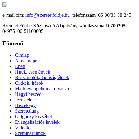
e-mail cím:
info@szeretetfoldje.hu
telefonszám: 06-30/33-88-245
Szeretet Földje Közhasznú Alapítvány számlaszáma:10700268-
04975106-51100005
Főmenü
Címlap
A mai napra
Eheti
Hírek, események
Beszámolók, tanúságtételek
Cikkek, írások
Márk evangéliumát olvasva
Hegyi beszéd
Jézus élete
Hiszekegy
Szeretetláng
Galgóczy Erzsébet
Evangelizációs levelek
Videók
Szemináriumok