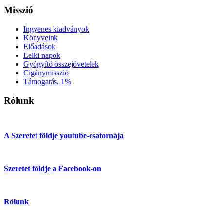
Misszió
Ingyenes kiadványok
Könyveink
Előadások
Lelki napok
Gyógyító összejövetelek
Cigánymisszió
Támogatás, 1%
Rólunk
A Szeretet földje youtube-csatornája
Szeretet földje a Facebook-on
Rólunk