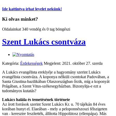
Ide kattintva írhat levelet nekünk!
Ki olvas minket?
Oldalainkat 340 vendég és 0 tag böngészi
Szent Lukács csontváza
Kategória:
Érdekességek
Megjelent: 2021. október 27. szerda
A Lukács evangélista ereklyéje a hagyomány szerint Lukács
evangélista csontváza. A koponya nélküli csontokat Padovában, a
Santa Giustina-bazilikában Olaszországban őrzik, míg a koponyát
Prágában, a Szent Vitus-székesegyházban. Bizonyítja-e ezt a
tudományos kutatás?
Lukács halála és temetésének története
Az írott források szerint Szent Lukács Kr. u. 70 tájékán 84 éves
korában hunyt el. Elaeában - mely a peloponnészoszi félszigeten
van - keresztre feszítették, állította Hippolütosz (ellenpápa). Más