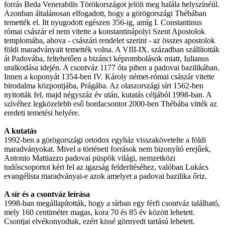
forrás Beda Venerabilis Törökországot jelöli meg halála helyszínéül.
Azonban általánosan elfogadott, hogy a görögországi Thébában
temették el. Itt nyugodott egészen 356-ig, amíg I. Constantinus
római császár el nem vitette a konstantinápolyi Szent Apostolok
templomába, ahova - császári rendelet szerint - az összes apostolok
földi maradványait temették volna. A VIII-IX. században szállították
át Padovába, feltehetően a bizánci képrombolások miatt, Iulianus
uralkodása idején. A csontváz 1177 óta pihen a padovai bazilikában.
Innen a koponyát 1354-ben IV. Károly német-római császár vitette
birodalma központjába, Prágába. Az olaszországi sírt 1562-ben
nyitották fel, majd négyszáz év után, kutatás céljából 1998-ban. A
szívéhez legközelebb eső bordacsontot 2000-ben Thébába vitték az
eredeti temetési helyére.
A kutatás
1992-ben a görögországi ortodox egyház visszakövetelte a földi
maradványokat. Mivel a történeti források nem bizonyító erejűek,
Antonio Mattiazzo padovai püspök világi, nemzetközi
tudóscsoportot kért fel az igazság felderítéséhez, valóban Lukács
evangélista maradványai-e azok amelyet a padovai bazilika őriz.
A sír és a csontváz leírása
1998-ban megállapították, hogy a sírban egy férfi csontváz található,
mely 160 centiméter magas, kora 70 és 85 év között lehetett.
Csontjai elvékonyodtak, ezért kissé görnyedt tartású lehetett.