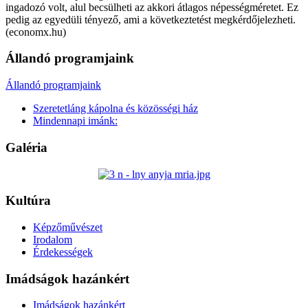
ingadozó volt, alul becsülheti az akkori átlagos népességméretet. Ez
pedig az egyedüli tényező, ami a következtetést megkérdőjelezheti.
(economx.hu)
Állandó programjaink
Állandó programjaink
Szeretetláng kápolna és közösségi ház
Mindennapi imánk:
Galéria
Kultúra
Képzőművészet
Irodalom
Érdekességek
Imádságok hazánkért
Imádságok hazánkért