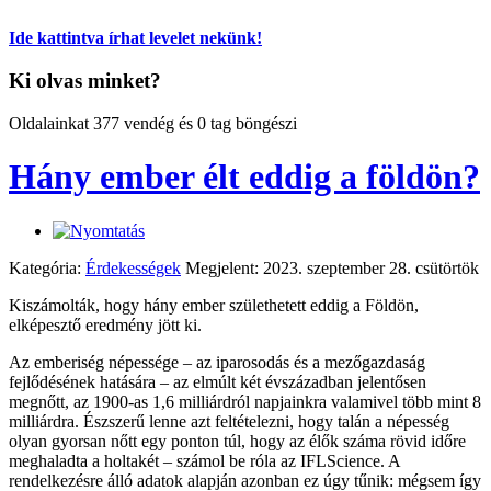
Ide kattintva írhat levelet nekünk!
Ki olvas minket?
Oldalainkat 377 vendég és 0 tag böngészi
Hány ember élt eddig a földön?
Kategória:
Érdekességek
Megjelent: 2023. szeptember 28. csütörtök
Kiszámolták, hogy hány ember születhetett eddig a Földön,
elképesztő eredmény jött ki.
Az emberiség népessége – az iparosodás és a mezőgazdaság
fejlődésének hatására – az elmúlt két évszázadban jelentősen
megnőtt, az 1900-as 1,6 milliárdról napjainkra valamivel több mint 8
milliárdra. Észszerű lenne azt feltételezni, hogy talán a népesség
olyan gyorsan nőtt egy ponton túl, hogy az élők száma rövid időre
meghaladta a holtakét – számol be róla az IFLScience. A
rendelkezésre álló adatok alapján azonban ez úgy tűnik: mégsem így