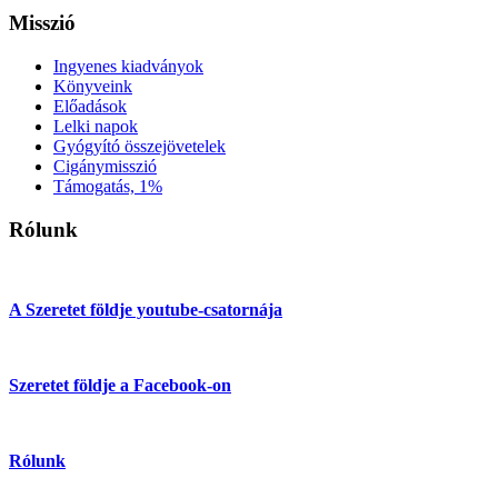
Misszió
Ingyenes kiadványok
Könyveink
Előadások
Lelki napok
Gyógyító összejövetelek
Cigánymisszió
Támogatás, 1%
Rólunk
A Szeretet földje youtube-csatornája
Szeretet földje a Facebook-on
Rólunk