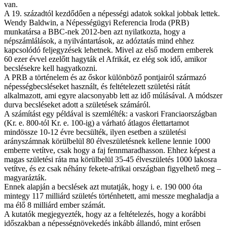
van.
A 19. századtól kezdődően a népességi adatok sokkal jobbak lettek.
Wendy Baldwin, a Népességügyi Referencia Iroda (PRB)
munkatársa a BBC-nek 2012-ben azt nyilatkozta, hogy a
népszámlálások, a nyilvántartások, az adóztatás mind ehhez
kapcsolódó feljegyzések lehetnek. Mivel az első modern emberek
60 ezer évvel ezelőtt hagyták el Afrikát, ez elég sok idő, amikor
becslésekre kell hagyatkozni.
A PRB a történelem és az őskor különböző pontjairól származó
népességbecsléseket használt, és feltételezett születési rátát
alkalmazott, ami egyre alacsonyabb lett az idő múlásával. A módszer
durva becsléseket adott a születések számáról.
A számítást egy példával is szemlélték: a vaskori Franciaországban
(Kr. e. 800-tól Kr. e. 100-ig) a várható átlagos élettartamot
mindössze 10-12 évre becsülték, ilyen esetben a születési
arányszámnak körülbelül 80 élveszületésnek kellene lennie 1000
emberre vetítve, csak hogy a faj fennmaradhasson. Ehhez képest a
magas születési ráta ma körülbelül 35-45 élveszületés 1000 lakosra
vetítve, és ez csak néhány fekete-afrikai országban figyelhető meg –
magyarázták.
Ennek alapján a becslések azt mutatják, hogy i. e. 190 000 óta
mintegy 117 milliárd születés történhetett, ami messze meghaladja a
ma élő 8 milliárd ember számát.
A kutatók megjegyezték, hogy az a feltételezés, hogy a korábbi
időszakban a népességnövekedés inkább állandó, mint erősen