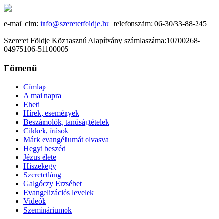
e-mail cím:
info@szeretetfoldje.hu
telefonszám: 06-30/33-88-245
Szeretet Földje Közhasznú Alapítvány számlaszáma:10700268-
04975106-51100005
Főmenü
Címlap
A mai napra
Eheti
Hírek, események
Beszámolók, tanúságtételek
Cikkek, írások
Márk evangéliumát olvasva
Hegyi beszéd
Jézus élete
Hiszekegy
Szeretetláng
Galgóczy Erzsébet
Evangelizációs levelek
Videók
Szemináriumok