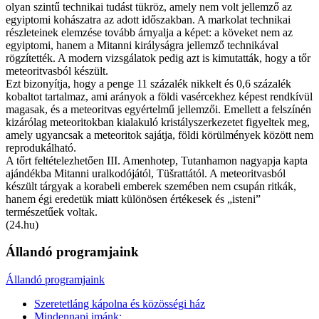
olyan szintű technikai tudást tükröz, amely nem volt jellemző az
egyiptomi kohászatra az adott időszakban. A markolat technikai
részleteinek elemzése tovább árnyalja a képet: a köveket nem az
egyiptomi, hanem a Mitanni királyságra jellemző technikával
rögzítették. A modern vizsgálatok pedig azt is kimutatták, hogy a tőr
meteoritvasból készült.
Ezt bizonyítja, hogy a penge 11 százalék nikkelt és 0,6 százalék
kobaltot tartalmaz, ami arányok a földi vasércekhez képest rendkívül
magasak, és a meteoritvas egyértelmű jellemzői. Emellett a felszínén
kizárólag meteoritokban kialakuló kristályszerkezetet figyeltek meg,
amely ugyancsak a meteoritok sajátja, földi körülmények között nem
reprodukálható.
A tőrt feltételezhetően III. Amenhotep, Tutanhamon nagyapja kapta
ajándékba Mitanni uralkodójától, Tüšrattától. A meteoritvasból
készült tárgyak a korabeli emberek szemében nem csupán ritkák,
hanem égi eredetük miatt különösen értékesek és „isteni”
természetűek voltak.
(24.hu)
Állandó programjaink
Állandó programjaink
Szeretetláng kápolna és közösségi ház
Mindennapi imánk: