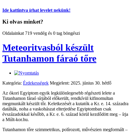
Ide kattintva írhat levelet nekünk!
Ki olvas minket?
Oldalainkat 719 vendég és 0 tag böngészi
Meteoritvasból készült
Tutanhamon fáraó tőre
Kategória:
Érdekességek
Megjelent: 2025. június 30. hétfő
Az ókori Egyiptom egyik legkülönlegesebb régészeti lelete a
Tutanhamon fáraó sírjából előkerült, rendkívül kifinomultan
megmunkált készült tőr. Keletkezését a kutatók a Kr. e. 14. századra
datálták, noha a vaskohászat elterjedése Egyiptomban csak
évszázadokkal később, a Kr. e. 6. század körül kezdődött meg – írja
a Múlt-kor.hu.
Tutanhamon tőre szimmetrikus, polírozott, művészien megformált –