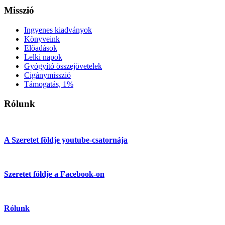
Misszió
Ingyenes kiadványok
Könyveink
Előadások
Lelki napok
Gyógyító összejövetelek
Cigánymisszió
Támogatás, 1%
Rólunk
A Szeretet földje youtube-csatornája
Szeretet földje a Facebook-on
Rólunk