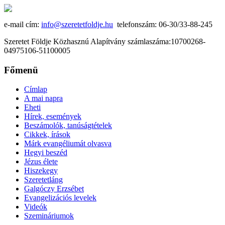
e-mail cím:
info@szeretetfoldje.hu
telefonszám: 06-30/33-88-245
Szeretet Földje Közhasznú Alapítvány számlaszáma:10700268-
04975106-51100005
Főmenü
Címlap
A mai napra
Eheti
Hírek, események
Beszámolók, tanúságtételek
Cikkek, írások
Márk evangéliumát olvasva
Hegyi beszéd
Jézus élete
Hiszekegy
Szeretetláng
Galgóczy Erzsébet
Evangelizációs levelek
Videók
Szemináriumok