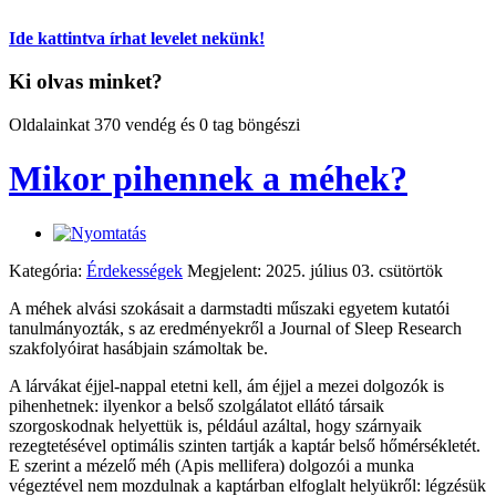
Ide kattintva írhat levelet nekünk!
Ki olvas minket?
Oldalainkat 370 vendég és 0 tag böngészi
Mikor pihennek a méhek?
Kategória:
Érdekességek
Megjelent: 2025. július 03. csütörtök
A méhek alvási szokásait a darmstadti műszaki egyetem kutatói
tanulmányozták, s az eredményekről a Journal of Sleep Research
szakfolyóirat hasábjain számoltak be.
A lárvákat éjjel-nappal etetni kell, ám éjjel a mezei dolgozók is
pihenhetnek: ilyenkor a belső szolgálatot ellátó társaik
szorgoskodnak helyettük is, például azáltal, hogy szárnyaik
rezegtetésével optimális szinten tartják a kaptár belső hőmérsékletét.
E szerint a mézelő méh (Apis mellifera) dolgozói a munka
végeztével nem mozdulnak a kaptárban elfoglalt helyükről: légzésük