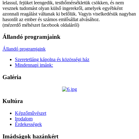
lelassul, fejüket leengedik, testhőmérsékletük csökken, és nem
vesznek tudomást olyan külső ingerekről, amelyek egyébként
azonnali reagálást váltanak ki belőlük. Vagyis viselkedésük nagyban
hasonlít az ember és számos emlősállat alvásához.
(mézerdő méhészet facebook oldaláról)
Állandó programjaink
Állandó programjaink
Szeretetláng kápolna és közösségi ház
Mindennapi imánk:
Galéria
Kultúra
Képzőművészet
Irodalom
Érdekességek
Imádságok hazánkért