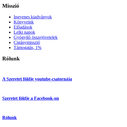
Misszió
Ingyenes kiadványok
Könyveink
Előadások
Lelki napok
Gyógyító összejövetelek
Cigánymisszió
Támogatás, 1%
Rólunk
A Szeretet földje youtube-csatornája
Szeretet földje a Facebook-on
Rólunk