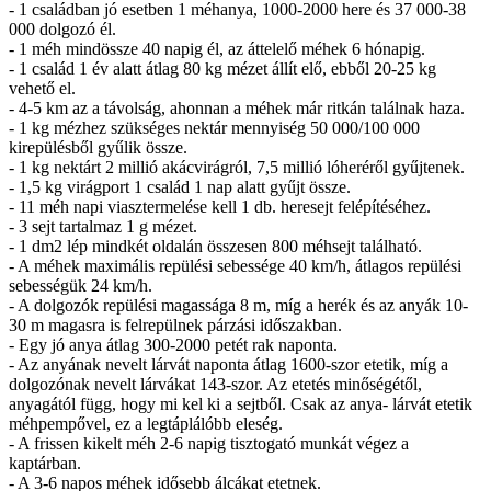
- 1 családban jó esetben 1 méhanya, 1000-2000 here és 37 000-38
000 dolgozó él.
- 1 méh mindössze 40 napig él, az áttelelő méhek 6 hónapig.
- 1 család 1 év alatt átlag 80 kg mézet állít elő, ebből 20-25 kg
vehető el.
- 4-5 km az a távolság, ahonnan a méhek már ritkán találnak haza.
- 1 kg mézhez szükséges nektár mennyiség 50 000/100 000
kirepülésből gyűlik össze.
- 1 kg nektárt 2 millió akácvirágról, 7,5 millió lóheréről gyűjtenek.
- 1,5 kg virágport 1 család 1 nap alatt gyűjt össze.
- 11 méh napi viasztermelése kell 1 db. heresejt felépítéséhez.
- 3 sejt tartalmaz 1 g mézet.
- 1 dm2 lép mindkét oldalán összesen 800 méhsejt található.
- A méhek maximális repülési sebessége 40 km/h, átlagos repülési
sebességük 24 km/h.
- A dolgozók repülési magassága 8 m, míg a herék és az anyák 10-
30 m magasra is felrepülnek párzási időszakban.
- Egy jó anya átlag 300-2000 petét rak naponta.
- Az anyának nevelt lárvát naponta átlag 1600-szor etetik, míg a
dolgozónak nevelt lárvákat 143-szor. Az etetés minőségétől,
anyagától függ, hogy mi kel ki a sejtből. Csak az anya- lárvát etetik
méhpempővel, ez a legtáplálóbb eleség.
- A frissen kikelt méh 2-6 napig tisztogató munkát végez a
kaptárban.
- A 3-6 napos méhek idősebb álcákat etetnek.