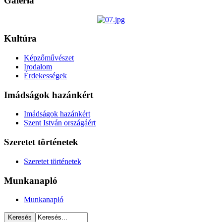
Galéria
Kultúra
Képzőművészet
Irodalom
Érdekességek
Imádságok hazánkért
Imádságok hazánkért
Szent István országáért
Szeretet történetek
Szeretet történetek
Munkanapló
Munkanapló