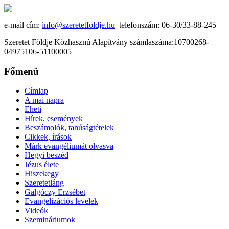
e-mail cím:
info@szeretetfoldje.hu
telefonszám: 06-30/33-88-245
Szeretet Földje Közhasznú Alapítvány számlaszáma:10700268-
04975106-51100005
Főmenü
Címlap
A mai napra
Eheti
Hírek, események
Beszámolók, tanúságtételek
Cikkek, írások
Márk evangéliumát olvasva
Hegyi beszéd
Jézus élete
Hiszekegy
Szeretetláng
Galgóczy Erzsébet
Evangelizációs levelek
Videók
Szemináriumok