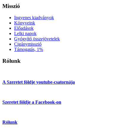
Misszió
Ingyenes kiadványok
Könyveink
Előadások
Lelki napok
Gyógyító összejövetelek
Cigánymisszió
Támogatás, 1%
Rólunk
A Szeretet földje youtube-csatornája
Szeretet földje a Facebook-on
Rólunk