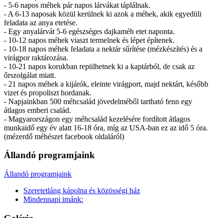
- 5-6 napos méhek pár napos lárvákat táplálnak.
- A 6-13 naposak közül kerülnek ki azok a méhek, akik egyedüli
feladata az anya etetése.
- Egy anyalárvát 5-6 egészséges dajkaméh etet naponta.
- 10-12 napos méhek viaszt termelnek és lépet építenek.
- 10-18 napos méhek feladata a nektár sűrítése (mézkészítés) és a
virágpor raktározása.
- 10-21 napos korukban repülhetnek ki a kaptárból, de csak az
őrszolgálat miatt.
- 21 napos méhek a kijárók, eleinte virágport, majd nektárt, később
vizet és propoliszt hordanak.
- Napjainkban 500 méhcsalád jövedelméből tartható fenn egy
átlagos emberi család.
- Magyarországon egy méhcsalád kezelésére fordított átlagos
munkaidő egy év alatt 16-18 óra, míg az USA-ban ez az idő 5 óra.
(mézerdő méhészet facebook oldaláról)
Állandó programjaink
Állandó programjaink
Szeretetláng kápolna és közösségi ház
Mindennapi imánk: