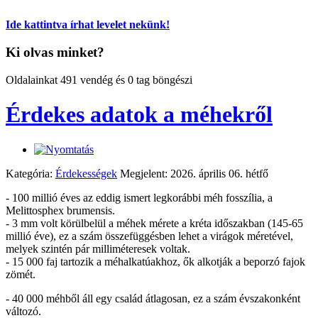
Ide kattintva írhat levelet nekünk!
Ki olvas minket?
Oldalainkat 491 vendég és 0 tag böngészi
Érdekes adatok a méhekről
Kategória:
Érdekességek
Megjelent: 2026. április 06. hétfő
- 100 millió éves az eddig ismert legkorábbi méh fosszília, a
Melittosphex brumensis.
- 3 mm volt körülbelül a méhek mérete a kréta időszakban (145-65
millió éve), ez a szám összefüggésben lehet a virágok méretével,
melyek szintén pár milliméteresek voltak.
- 15 000 faj tartozik a méhalkatúakhoz, ők alkotják a beporzó fajok
zömét.
- 40 000 méhből áll egy család átlagosan, ez a szám évszakonként
változó.